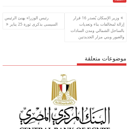
ar
e
at
ai
itt
e
e
gr
s
l
er
b
تصفّح
وزير الإسكان يٌصدر 16 قرار
رئيس الوزراء يهنئ الرئيس
a
A
o
المقالات
إزالة لمخالفات بناء وتعديات
السيسى بذكرى ثورة 25 يناير
m
p
o
بالساحل الشمالي ومدن السادات
p
k
والعبور وبني مزار الجديدتين
موضوعات متعلقة