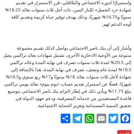
واستمرارًا لدوره الاجتماعي والتكافلي، قرر الاستمرار في تقديم
شهادة «رد الجميل» لكبار السن، ذات أجل ثلاث سنوات بعائد 18.25%
سنويًا و16.75% شهريًا، وذلك بهدف توفير حياة كريمة وتقديم كافة
أوجه الدعم لهم .
وأشار إلى أن بنك ناصر الاجتماعي يواصل كذلك تقديم مجموعة
متنوعة من الأوعية الادخارية الأخرى، تشمل شهادات بعائد تراكمي يصل
إلى 20.5% لمدة ثلاث سنوات تصرف في نهاية المدة وعائد تراكمي
18.5% لمدة عام ونصف، تصرف في نهاية المدة، هذا بالإضافة إلي
شهادة لأجل ثلاث سنوات بعائد 18% سنويًا و17% ربع سنوي و16.5%
شهريًا، فضلًا عن استمرار تقديم حساب «يوم بيوم» بعائد يومي تراكمي
يبلغ 11.75% ويأتي ذلك في إطار التزام بنك ناصر الاجتماعي بتوسيع
قاعدة المستفيدين من خدماته المصرفية، ودعم جهود الدولة في
تحقيق التنمية المستدامة وتعزيز الحماية الاجتماعية.
S
T
W
E
T
F
h
el
h
m
w
ac
الاقتصاد