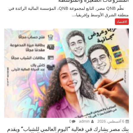
نظّم QNB مصر، التابع لمجموعة QNB، المؤسسة المالية الرائدة في
منطقة الشرق الأوسط وإفريقيا،...
الاقتصاد
6 أغسطس، 2026
admin
0
بنك مصر يشارك في فعالية “اليوم العالمي للشباب” ويقدم