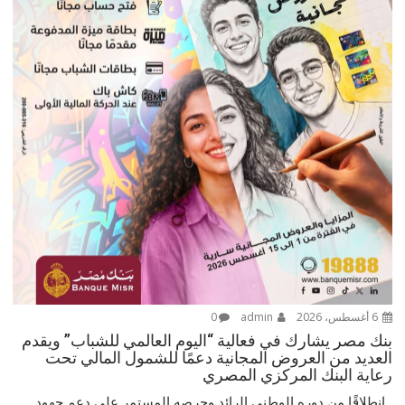
6 أغسطس، 2026
admin
0
بنك مصر يشارك في فعالية “اليوم العالمي للشباب” ويقدم
العديد من العروض المجانية دعمًا للشمول المالي تحت
رعاية البنك المركزي المصري
انطلاقًا من دوره الوطني الرائد وحرصه المستمر على دعم جهود