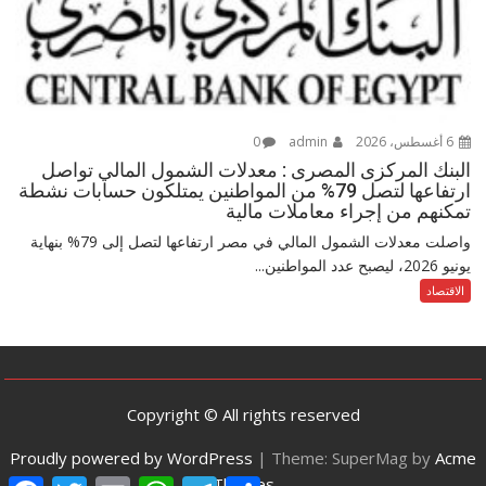
6 أغسطس، 2026
admin
0
البنك المركزى المصرى : معدلات الشمول المالي تواصل
ارتفاعها لتصل 79% من المواطنين يمتلكون حسابات نشطة
تمكنهم من إجراء معاملات مالية
واصلت معدلات الشمول المالي في مصر ارتفاعها لتصل إلى 79% بنهاية
يونيو 2026، ليصبح عدد المواطنين...
الاقتصاد
Copyright © All rights reserved
Proudly powered by WordPress
|
Theme: SuperMag by
Acme
Themes
F
T
E
W
T
S