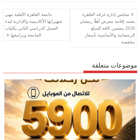
e
gr
s
l
er
b
تصفّح
مجلس إدارة غرفة القاهرة
جامعة القاهرة الأهلية تنهى
a
A
o
المقالات
يعتمد إقامة معرض أهلًا رمضان
تجهيزاتها الأكاديمية والإدارية لبدء
m
p
o
2026 يتضمن كافة السلع
الفصل الدراسي الثاني بكليات
p
k
الرمضانية والأساسية بأسعار
الجامعة وبرامجها
مخفضة
موضوعات متعلقة