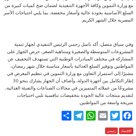
مع وزارة التموين وكافة الأجهزة التنفيذية لضمان ضخ كميات كبيرة من
السلع الأساسية بجودة عالية وأسعار مخفضة، بما يلبي احتياجات الأسر
المصرية خلال الشهر الكريم.
وفي سياق متصل، أكد باسل رحمي الرئيس التنفيذي لجهاز تنمية
المشروعات المتوسطة والصغيرة ومتناهية الصغر، حرص الجهاز على
المشاركة في مختلف المبادرات الوطنية التي تستهدف التخفيف عن
المواطنين وتوفير السلع الغذائية بأسعار مناسبة خلال شهر رمضان،
مشيرًا إلى استمرار التعاون مع وزارة التموين في تنظيم المعرض في
إطار التكامل بين أجهزة الدولة، وأضاف أن الجهاز يشارك بنحو 30
مشروعًا من عملائه المتميزين في مجالات الصناعات والتعبئة الغذائية،
لتقديم منتجات عالية الجودة بتخفيضات تنافسية تلبي احتياجات
شريحة واسعة من المواطنين.
S
T
W
E
T
F
h
el
h
m
w
ac
الاقتصاد
e
رئيسي
itt
ai
at
e
ar