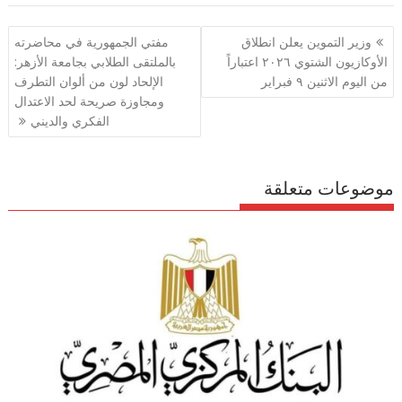
e
gr
s
l
er
b
تصفّح
وزير التموين يعلن انطلاق
مفتي الجمهورية في محاضرته
a
A
o
المقالات
الأوكازيون الشتوي ٢٠٢٦ اعتباراً
بالملتقى الطلابي بجامعة الأزهر:
m
p
o
من اليوم الاثنين ٩ فبراير
الإلحاد لون من ألوان التطرف
p
k
ومجاوزة صريحة لحد الاعتدال
الفكري والديني
موضوعات متعلقة