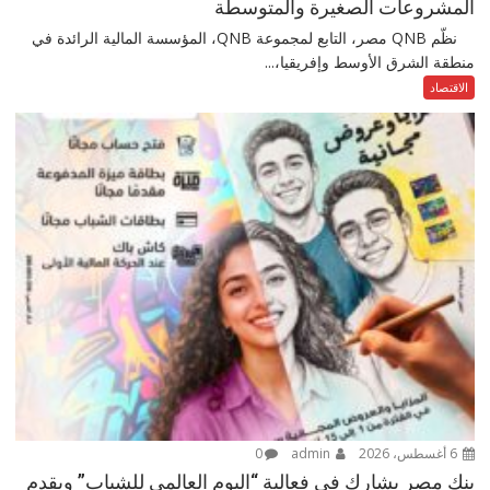
المشروعات الصغيرة والمتوسطة
نظّم QNB مصر، التابع لمجموعة QNB، المؤسسة المالية الرائدة في
منطقة الشرق الأوسط وإفريقيا،...
الاقتصاد
6 أغسطس، 2026
admin
0
بنك مصر يشارك في فعالية “اليوم العالمي للشباب” ويقدم