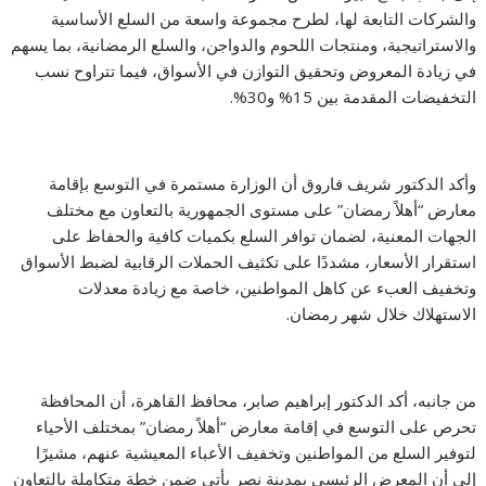
والشركات التابعة لها، لطرح مجموعة واسعة من السلع الأساسية
والاستراتيجية، ومنتجات اللحوم والدواجن، والسلع الرمضانية، بما يسهم
في زيادة المعروض وتحقيق التوازن في الأسواق، فيما تتراوح نسب
التخفيضات المقدمة بين 15% و30%.
وأكد الدكتور شريف فاروق أن الوزارة مستمرة في التوسع بإقامة
معارض “أهلاً رمضان” على مستوى الجمهورية بالتعاون مع مختلف
الجهات المعنية، لضمان توافر السلع بكميات كافية والحفاظ على
استقرار الأسعار، مشددًا على تكثيف الحملات الرقابية لضبط الأسواق
وتخفيف العبء عن كاهل المواطنين، خاصة مع زيادة معدلات
الاستهلاك خلال شهر رمضان.
من جانبه، أكد الدكتور إبراهيم صابر، محافظ القاهرة، أن المحافظة
تحرص على التوسع في إقامة معارض “أهلاً رمضان” بمختلف الأحياء
لتوفير السلع من المواطنين وتخفيف الأعباء المعيشية عنهم، مشيرًا
إلى أن المعرض الرئيسي بمدينة نصر يأتي ضمن خطة متكاملة بالتعاون