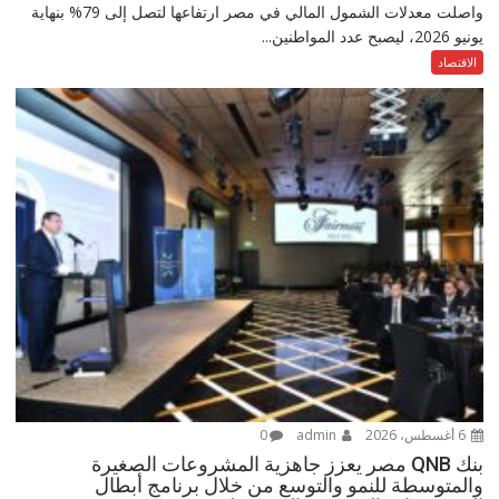
واصلت معدلات الشمول المالي في مصر ارتفاعها لتصل إلى 79% بنهاية
يونيو 2026، ليصبح عدد المواطنين...
الاقتصاد
6 أغسطس، 2026
admin
0
بنك QNB مصر يعزز جاهزية المشروعات الصغيرة
والمتوسطة للنمو والتوسع من خلال برنامج أبطال