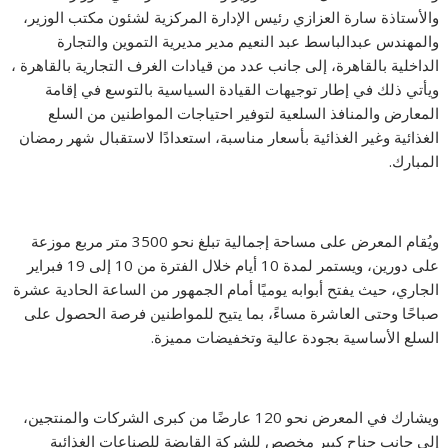
والأستاذة سارة العزازي رئيس الإدارة المركزية لشئون مكتب الوزير،
والمهندس عبدالباسط عبد النعيم مدير مديرية التموين والتجارة
الداخلية بالقاهرة، إلى جانب عدد من قيادات الغرف التجارية بالقاهرة ،
ويأتي ذلك في إطار توجيهات القيادة السياسية بالتوسع في إقامة
المعارض والمنافذ السلعية لتوفير احتياجات المواطنين من السلع
الغذائية وغير الغذائية بأسعار مناسبة، استعدادًا لاستقبال شهر رمضان
المبارك.
ويُقام المعرض على مساحة إجمالية تبلغ نحو 3500 متر مربع موزعة
على دورين، ويستمر لمدة 10 أيام خلال الفترة من 10 إلى 19 فبراير
الجاري، حيث يفتح أبوابه يوميًا أمام الجمهور من الساعة الحادية عشرة
صباحًا وحتى العاشرة مساءً، بما يتيح للمواطنين فرصة الحصول على
السلع الأساسية بجودة عالية وتخفيضات مميزة.
ويشارك في المعرض نحو 120 عارضًا من كبرى الشركات والمنتجين،
إلى جانب جناح كبير مخصص للشركة القابضة للصناعات الغذائية