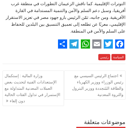
التوترات الإقليمية. كما ناقش الزعيمان التطورات في منطقة غرب
أفريقيا، وسبل دعم السلم والأمن والتنمية المستدامة في القارة
الأفريقية. ومن جانبه، ثمّن الرئيس بارو جهود مصر في تعزيز الاستقرار
الإقليمي، معربًا عن تطلعه إلى تعميق التنسيق بين البلدين للحفاظ
على السلم والأمن في المنطقة.
S
T
W
E
T
F
السياسة
رئيسي
h
e
h
m
w
a
a
l
a
a
i
c
تصفّح
اجتماع الرئيس السيسي مع
وزارة المالية : إستكمال
r
e
t
i
t
e
المقالات
رئيس الوزراء ووزير الكهرباء
الإستعدادات الفنية لتحديث بعض
e
g
s
l
t
b
والطاقة المُتجددة ووزير البترول
العملات المعدنية المتداولة مع
والثروة المعدنية
الإستمرار في تداول الفئات الحالية
r
A
e
o
دون إلغاء
a
p
r
o
m
p
k
موضوعات متعلقة