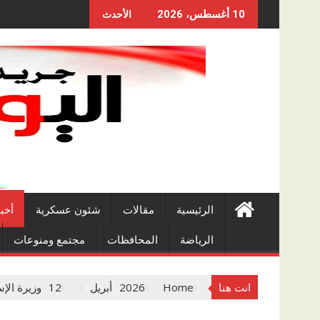
Skip
10 أغسطس، 2026
الأحدث
to
content
الرئيسية
مقالات
شئون عسكرية
أخب
الرياضة
المحافظات
مجتمع ومنوعات
انت هنا
Home
2026
أبريل
12
وزيرة الإسكان