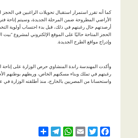
كما أنه تقرر استمرار استقبال تحويلات الراغبين في الحجز ل
الأراضي المطروحة ضمن المرحلة الجديدة، وسيتم إتاحة فترة
أرصدتهم حال رغبتهم في ذلك، قبل بدء احتساب أولوية التخصي
الحجز المتاحة حاليًا على الموقع الإلكتروني لمشروع “بيت ا
وإدراج مواقع الطرح الجديدة.
وأكدت المهندسة راندة المنشاوي حرص الوزارة على إتاحة ال
رغبتهم في تملك وبناء مسكنهم الخاص، وربطهم بوطنهم الأم، 
واستحسانا من المصريين بالخارج، منذ أطلقته الوزارة في عام 12
S
T
W
E
T
F