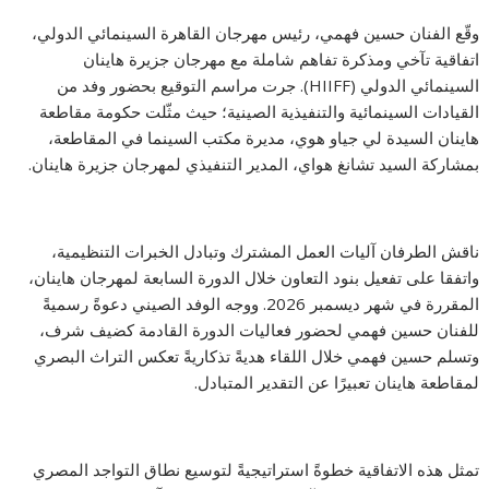
وقّع الفنان حسين فهمي، رئيس مهرجان القاهرة السينمائي الدولي،
اتفاقية تآخي ومذكرة تفاهم شاملة مع مهرجان جزيرة هاينان
السينمائي الدولي (HIIFF). جرت مراسم التوقيع بحضور وفد من
القيادات السينمائية والتنفيذية الصينية؛ حيث مثّلت حكومة مقاطعة
هاينان السيدة لي جياو هوي، مديرة مكتب السينما في المقاطعة،
بمشاركة السيد تشانغ هواي، المدير التنفيذي لمهرجان جزيرة هاينان.
ناقش الطرفان آليات العمل المشترك وتبادل الخبرات التنظيمية،
واتفقا على تفعيل بنود التعاون خلال الدورة السابعة لمهرجان هاينان،
المقررة في شهر ديسمبر 2026. ووجه الوفد الصيني دعوةً رسميةً
للفنان حسين فهمي لحضور فعاليات الدورة القادمة كضيف شرف،
وتسلم حسين فهمي خلال اللقاء هديةً تذكاريةً تعكس التراث البصري
لمقاطعة هاينان تعبيرًا عن التقدير المتبادل.
تمثل هذه الاتفاقية خطوةً استراتيجيةً لتوسيع نطاق التواجد المصري