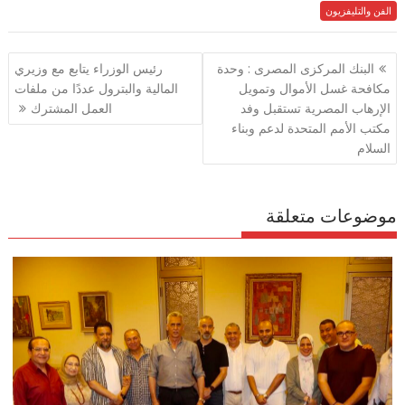
e
الفن والتليفزيون
itt
ai
at
e
ar
e
gr
s
l
er
b
تصفّح
البنك المركزى المصرى : وحدة
رئيس الوزراء يتابع مع وزيري
a
A
o
المقالات
مكافحة غسل الأموال وتمويل
المالية والبترول عددًا من ملفات
m
p
o
الإرهاب المصرية تستقبل وفد
العمل المشترك
p
k
مكتب الأمم المتحدة لدعم وبناء
السلام
موضوعات متعلقة