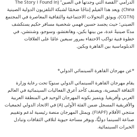
الدرامي “القصة التي وجدتها في الصين” (The Story I Found In
China). ويعد هذا الفيلم إنتاجًا ضخمًا لشبكة التلفزيون الدولية الصينية
(CGTN)، ويوثق التحولات الاجتماعية والثقافية المعاصرة في المجتمع
الصيني؛ حيث يجسد حسين فهمي شخصية مسافر حكيم يستكشف
مدنًا صينيةً عدة، من بينها بكين، وهانغتشو، وسوجو، وشنتشن، في
خطوة فنية تواكب الاحتفاء بمرور سبعين عامًا على العلاقات
الدبلوماسية بين القاهرة وبكين.
*عن مهرجان القاهرة السينمائي الدولي*
يقام مهرجان القاهرة السينمائي الدولي سنويًا تحت رعاية وزارة
الثقافة المصرية، ويصنف كأحد أعرق الفعاليات السينمائية في العالم
العربي وأفريقيا. ويتميز بكونه المهرجان الوحيد في المنطقة العربية
والأفريقية المسجل ضمن الفئة الأولى (A) في الاتحاد الدولي لجمعيات
منتجي الأفلام (FIAPF). ويمثل المهرجان منصة رئيسية لدعم وتقييم
صناعة السينما دوليًّا، ويوفر مساحة حيوية لتلاقي الثقافات وتبادل
الخبرات السينمائية.