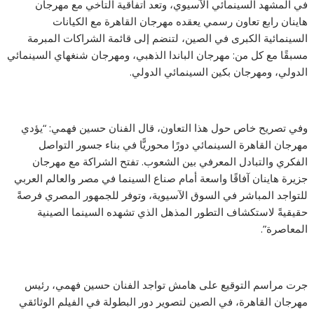
في المشهد السينمائي الآسيوي، وتعد اتفاقية التآخي مع مهرجان
هاينان رابع تعاون رسمي يعقده مهرجان القاهرة مع الكيانات
السينمائية الكبرى في الصين، لتنضم إلى قائمة الشراكات المبرمة
مسبقًا مع كل من: مهرجان الباندا الذهبي، ومهرجان شنغهاي السينمائي
الدولي، ومهرجان بكين السينمائي الدولي.
وفي تصريح خاص حول هذا التعاون، قال الفنان حسين فهمي: “يؤدي
مهرجان القاهرة السينمائي دورًا محوريًّا في بناء جسور التواصل
الفكري والتبادل المعرفي بين الشعوب. تفتح الشراكة مع مهرجان
جزيرة هاينان آفاقًا واسعة أمام صناع السينما في مصر والعالم العربي
للتواجد المباشر في السوق الآسيوية، وتوفر للجمهور المصري فرصةً
حقيقيةً لاستكشاف التطور المذهل الذي تشهده السينما الصينية
المعاصرة”.
جرت مراسم التوقيع على هامش تواجد الفنان حسين فهمي، رئيس
مهرجان القاهرة، في الصين لتصوير دور البطولة في الفيلم الوثائقي