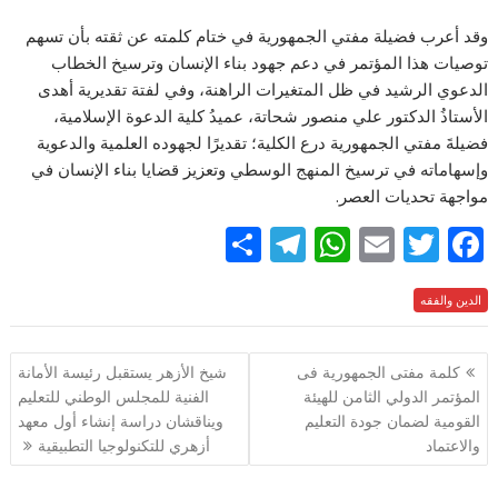
وقد أعرب فضيلة مفتي الجمهورية في ختام كلمته عن ثقته بأن تسهم
توصيات هذا المؤتمر في دعم جهود بناء الإنسان وترسيخ الخطاب
الدعوي الرشيد في ظل المتغيرات الراهنة، وفي لفتة تقديرية أهدى
الأستاذُ الدكتور علي منصور شحاتة، عميدُ كلية الدعوة الإسلامية،
فضيلةَ مفتي الجمهورية درع الكلية؛ تقديرًا لجهوده العلمية والدعوية
وإسهاماته في ترسيخ المنهج الوسطي وتعزيز قضايا بناء الإنسان في
مواجهة تحديات العصر.
S
T
W
E
T
F
h
el
h
m
w
ac
e
الدين والفقه
itt
ai
at
e
ar
e
gr
s
l
er
b
تصفّح
كلمة مفتى الجمهورية فى
شيخ الأزهر يستقبل رئيسة الأمانة
a
A
o
المقالات
المؤتمر الدولي الثامن للهيئة
الفنية للمجلس الوطني للتعليم
m
p
o
القومية لضمان جودة التعليم
ويناقشان دراسة إنشاء أول معهد
p
k
والاعتماد
أزهري للتكنولوجيا التطبيقية