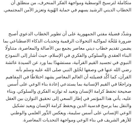
متكاملة لترسيخ الوسطية ومواجهة الفكر المنحرف، من منطلق أن
الخطاب الديني الرشيد يسهم في حماية الهُوية وتعزيز الأمن المجتمعي.
وشدَّد فضيلة مفتي الجمهورية على أن تطوير الخطاب الدعوي أصبح
ضرورة مُلحَّة لمواكبة التحولات الرقمية وتحديات الذكاء الاصطناعي بما
يضمن تقديم خطاب ديني معاصر يجمع بين الأصالة والمعاصرة، متناولًا
البناء العقدي والسلوكي والفكري في الإسلام، حيث أشار إلى النموذج
النبوي في تجسيد القيم القرآنية، مستشهدًا بما ورد عن السيدة عائشة
رضي الله عنها في وصفها لخُلق النبي صلى الله عليه وسلم بأنه
القرآن، كما أكَّد فضيلته أن العالم المعاصر يشهد اختلاطًا في المفاهيم
وتراجعًا في القيم الإنسانية بما يستدعي إعادة بناء الوعي على أُسس
صحيحة تحفظ كرامة الإنسان وتعيد له توازنه الفكري والسلوكي. وبناء
عليه، يأتي هذا المؤتمر في إطار السعي إلى تحقيق التوازن بين العقل
والنقل بما يرسخ قدسية الدين ويحفظ كرامة الإنسان ويعيد تشكيل
الوعي الإنساني على أسس سليمة، ويعكس الدَّور العلمي والوطني
للأزهر الشريف في بناء الوعي ومواجهة التحديات المعاصرة.