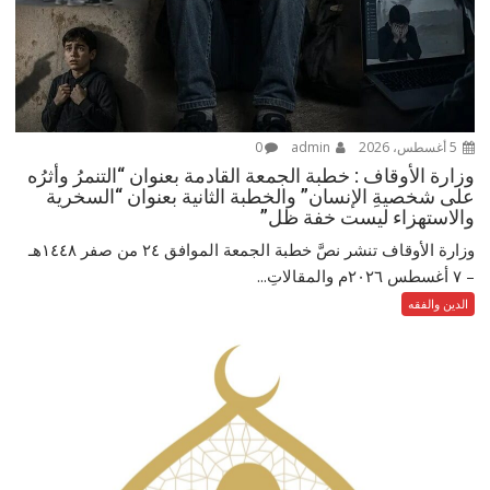
5 أغسطس، 2026
admin
0
وزارة الأوقاف : خطبة الجمعة القادمة بعنوان “التنمرُ وأثرُه
على شخصيةِ الإنسان” والخطبة الثانية بعنوان “السخرية
والاستهزاء ليست خفة ظل”
وزارة الأوقاف تنشر نصَّ خطبة الجمعة الموافق ٢٤ من صفر ١٤٤٨هـ
– ‏٧ أغسطس ٢٠٢٦م والمقالاتِ...
الدين والفقه