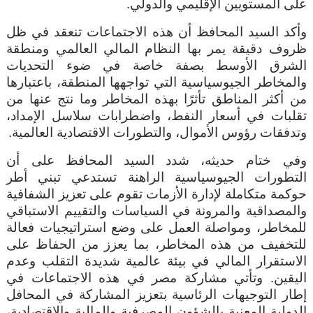
على المستويين الإقليمي والدولي
.
وأكد السيد المحافظ أن هذه الاجتماعات تنعقد في ظل
ظروف دقيقة يمر بها النظام المالي العالمي ومنطقة
الشرق الأوسط بصفة خاصة في ضوء التحديات
والمخاطر الجيوسياسية التي تواجهها المنطقة، باعتبارها
من أكثر المناطق تأثرًا بهذه المخاطر وما نتج عنها من
تقلبات في أسعار النفط، واضطرابات سلاسل الإمداد،
وتدفقات رؤوس الأموال، والتطورات الاقتصادية العالمية.
وفي ختام حديثه، شدد السيد المحافظ عل
ى
أن
التطورات الجيوسياسية الراهنة تستدعي تبني أطر
حوكمة متكاملة لإدارة الأزمات تقوم على تعزيز الشفافية
والمصداقية والمرونة في السياسات والتقييم الاستباقي
للمخاطر، ومواصلة العمل على وضع استراتيجيات فعالة
للتخفيف من هذه المخاطر، بما يعزز من الحفاظ على
الاستقرار المالي في بيئة عالمية شديدة التقلب وعدم
اليقين. وتأتي مشاركة مصر في هذه الاجتماعات في
إطار التوجيهات الرئاسية بتعزيز المشاركة في المحافل
الدولية المعنية بالشؤون المصرفية والمالية والاقتصادية،