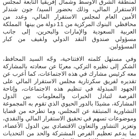
لمنطقة الشرق الأوسط وشمال إفريقيا التابعة لمجلس
الاستقرار المالي، وذلك بحضور
السيد/ جون شندلر
الأمين العام لمجلس الاستقرار المالي، وعدد من
محافظي
البنوك المركزية من 1
1
دولة من بينها
المملكة
العربية السعودية والإمارات والبحرين، إلى جانب
مسؤولي صندوق النقد الدولي ول
فيف من كبار
المسؤولين.
وفي مستهل كلمته الافتتاحية،
وجّه السيد المحافظ،
الشكر إلى نظيره التركي، معربًا عن سعادته بالمشاركة
معه كرئيس مشارك في هذه الاجتماعات، كما أعرب عن
تقديره لفريق سكرتارية مجلس الاستقرار المالي على
الجهود المبذولة في تنظيم هذه الاجتماعات، وإتاحة
الفرصة لتبادل الخبرات والمعلومات بين الدول
المشاركة، مشيدًا بالدور الحيوي الذي تقوم به المجموعة
التشاورية المنبثقة عن المجلس، وما تطرحه من قضايا
وموضوعات تسهم في تحقيق الاستقرار المالي والنقدي،
وتعزيز التشاور والتعاون الاقتصادي بين الدول الأعضاء،
بما يدعم تعظيم الفرص المشتركة والحد من التحديات