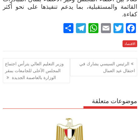
القائمة والمستقبلية، بما يدعم تنفيذها على نحو أكثر
كفاءة
.
S
T
W
E
T
F
h
el
h
m
w
ac
الاقتصاد
e
itt
ai
at
e
ar
e
gr
s
l
er
b
تصفّح
الرئيس السيسي يشارك في
وزير التعليم العالي يترأس اجتماع
a
A
o
المقالات
احتفال عيد العمال
المجلس الأعلى للجامعات بمقر
m
p
o
الوزارة بالعاصمة الجديدة
p
k
موضوعات متعلقة