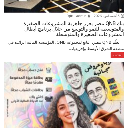
6 أغسطس، 2026
admin
0
بنك QNB مصر يعزز جاهزية المشروعات الصغيرة
والمتوسطة للنمو والتوسع من خلال برنامج أبطال
المشروعات الصغيرة والمتوسطة
نظّم QNB مصر، التابع لمجموعة QNB، المؤسسة المالية الرائدة في
منطقة الشرق الأوسط وإفريقيا،...
الاقتصاد