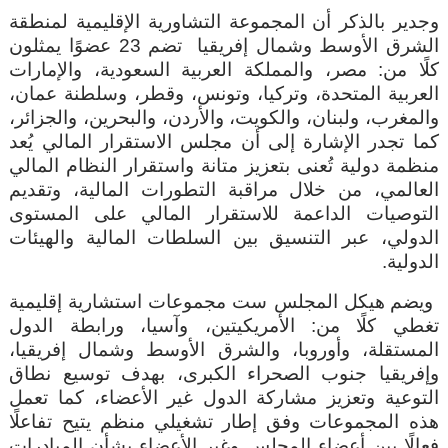
وجدير بالذكر أن المجموعة التشاورية الإقليمية لمنطقة
الشرق الأوسط وشمال إفريقيا
تضم 23 عضوًا يمثلون
كلًا من: مصر، والمملكة العربية السعودية، والإمارات
العربية المتحدة، وتركيا، وتونس، وقطر، وسلطنة عمان،
والمغرب، ولبنان، والكويت، والأردن، والبحرين، والجزائر،
كما تجدر الإشارة إلى أن مجلس الاستقرار المالي يُعد
منظمة دولية تُعنى بتعزيز متانة واستقرار النظام المالي
العالمي، من خلال مراقبة التطورات المالية، وتقديم
التوصيات الداعمة للاستقرار المالي على المستوى
الدولي، عبر التنسيق بين السلطات المالية والهيئات
الدولية.
ويضم هيكل المجلس ست مجموعات استشارية إقليمية
تغطي كلًا من: الأمريكيتين، وآسيا، ورابطة الدول
المستقلة، وأوروبا، والشرق الأوسط وشمال إفريقيا،
وإفريقيا جنوب الصحراء الكبرى، بهدف توسيع نطاق
التوعية وتعزيز مشاركة الدول غير الأعضاء، كما تعمل
هذه المجموعات وفق إطار تشغيلي منظم يتيح تفاعلًا
فعالًا بين أعضاء المجلس وغير الأعضاء بشأن المبادرات