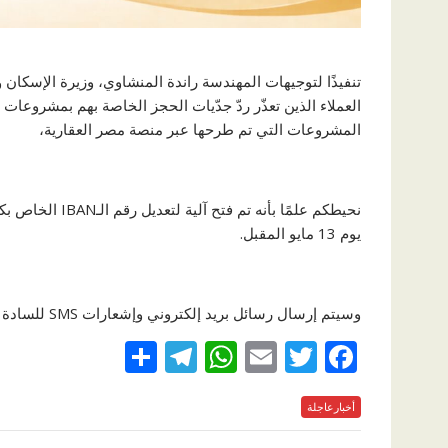
تنفيذًا لتوجيهات المهندسة راندة المنشاوي، وزيرة الإسكان
العملاء الذين تعذّر ردّ جدّيات الحجز الخاصة بهم بمشروعا
المشروعات التي تم طرحها عبر منصة مصر العقارية،
يوم 13 مايو المقبل.
وسيتم إرسال رسائل بريد إلكتروني وإشعارات SMS للسادة العملاء لاستكمال عملية الاسترداد، وذلك بدءًا من يوم 14 مايو المقبل.
S
T
W
E
T
F
h
el
h
m
w
ac
e
أخبارعاجلة
itt
ai
at
e
ar