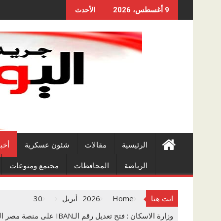
Skip
9 أغسطس، 2026
الأحدث
to
content
الرئيسية
مقالات
شئون عسكرية
أخب
الرياضة
المحافظات
مجتمع ومنوعات
انت هنا
Home
2026
أبريل
30
وزارة الاسكان : فتح تعديل رقم الـIBAN على منصة مصر العقارية للمواطنين الذين تعذر رد جدية الحجز بمشروعات ديارناوظلال وجنة وسكن مصروروضة العبورمن اليوم 30 أبريل حتى 13 مايو