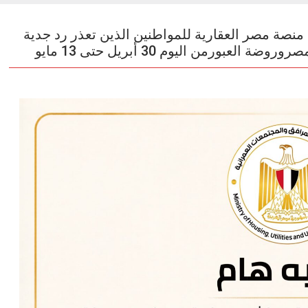
اسكان : فتح تعديل رقم الـIBAN على منصة مصر العقارية للمواطنين الذين تعذر رد جدية
رمن اليوم 30 أبريل حتى 13 مايو