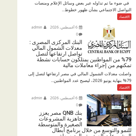
في ضوء ما تم تداوله عبر بعض وسائل الإعلام ومنصات
التواصل الاجتماعي بشأن ظهور خطوط...
الاقتصاد
6 أغسطس، 2026
admin
0
البنك المركزى المصرى :
معدلات الشمول المالي
تواصل ارتفاعها لتصل
79% من المواطنين يمتلكون حسابات نشطة
تمكنهم من إجراء معاملات مالية
واصلت معدلات الشمول المالي في مصر ارتفاعها لتصل إلى
79% بنهاية يونيو 2026، ليصبح عدد المواطنين...
الاقتصاد
6 أغسطس، 2026
admin
0
بنك QNB مصر يعزز
جاهزية المشروعات
الصغيرة والمتوسطة
للنمو والتوسع من خلال برنامج أبطال
المشروعات الصغيرة والمتوسطة