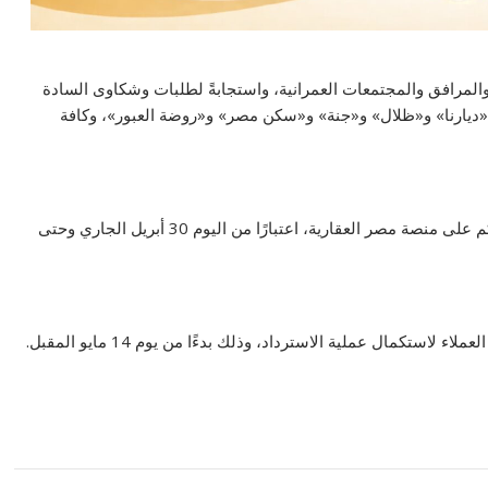
 والمرافق والمجتمعات العمرانية، واستجابةً لطلبات وشكاوى السادة
ت «ديارنا» و«ظلال» و«جنة» و«سكن مصر» و«روضة العبور»، وكافة
نحيطكم علمًا بأنه تم فتح آلية لتعديل رقم الـIBAN الخاص بكم على منصة مصر العقارية، اعتبارًا من اليوم 30 أبريل الجاري وحتى