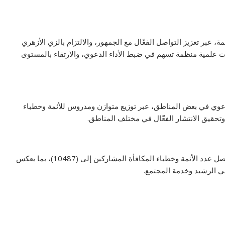
، عبر تعزيز التواصل الفعّال مع الجمهور، والالتزام بالزي الأزهري
 علمية منظمة تسهم في ضبط الأداء الدعوي، والارتقاء بالمستوى
عوي في بعض المناطق، عبر توزيع متوازن ومدروس للأئمة وخطباء
وتحقيق الانتشار الفعّال في مختلف المناطق.
وقد بلغ عدد المساجد المشاركة نحو (3925) مسجدًا، فيما وصل عدد الأئمة وخطباء المكافأة المشاركين إلى (10487)، بما يعكس
يني الرشيد وخدمة المجتمع.