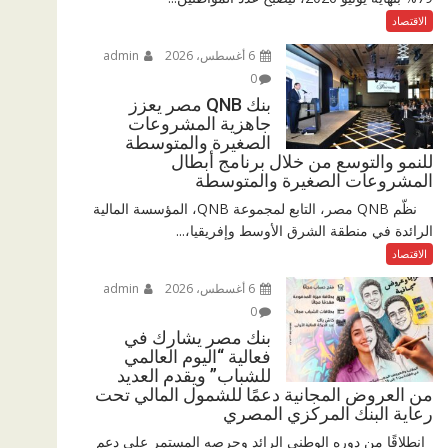
الاقتصاد
6 أغسطس، 2026
admin
0
بنك QNB مصر يعزز
جاهزية المشروعات
الصغيرة والمتوسطة
للنمو والتوسع من خلال برنامج أبطال
المشروعات الصغيرة والمتوسطة
نظّم QNB مصر، التابع لمجموعة QNB، المؤسسة المالية
الرائدة في منطقة الشرق الأوسط وإفريقيا،...
الاقتصاد
6 أغسطس، 2026
admin
0
بنك مصر يشارك في
فعالية “اليوم العالمي
للشباب” ويقدم العديد
من العروض المجانية دعمًا للشمول المالي تحت
رعاية البنك المركزي المصري
انطلاقًا من دوره الوطني الرائد وحرصه المستمر على دعم