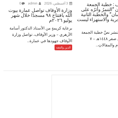
3 أغسطس، 2026
admin
0
ف : خطبة الجمعة
 “التنمرُ وأثرُه على
وزارة الأوقاف تواصل عمارة بيوت
ن” والخطبة الثانية
الله بافتتاح ٩٨ مسجدًا خلال شهر
رية والاستهزاء ليست
يوليو ٢٠٢٦م
برعاية كريمةٍ من الأستاذ الدكتور أسامة
تنشر نصَّ خطبة الجمعة
الأزهري – وزير الأوقاف، تواصل وزارة
الموافق ٢٤ من صفر ١٤٤٨هـ – ‏٧
الأوقاف جهودها في عمارة...
الدين والفقه