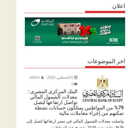
r
اعلان
p
r
e
p
a
m
اخر الموضوعات
6 أغسطس، 2026
admin
0
البنك المركزى المصرى :
معدلات الشمول المالي
تواصل ارتفاعها لتصل
79% من المواطنين يمتلكون حسابات نشطة
تمكنهم من إجراء معاملات مالية
واصلت معدلات الشمول المالي في مصر ارتفاعها لتصل إلى
79% بنهاية يونيو 2026، ليصبح عدد المواطنين...