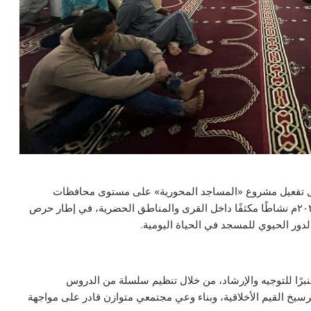
خلال تفعيل مشروع «المساجد المحورية» على مستوى محافظات
الجمهورية، حيث شهد يوم الخميس الموافق ٢٩ من إبريل ٢٠٢٦م نشاطًا مكثفًا داخل القرى والمناطق الحضرية، في إطار حرص
لدور الحيوي للمسجد في الحياة اليومية.
رًا للتوجيه والإرشاد، من خلال تنظيم سلسلة من الدروس
يخ القيم الأخلاقية، وبناء وعي مجتمعي متوازن قادر على مواجهة