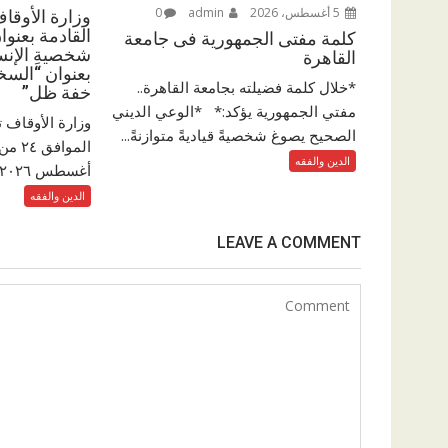
5 أغسطس، 2026
admin
0
وزارة الأوقا
القادمة بعنوان
كلمة مفتى الجمهورية فى جامعة
شخصيةِ الإنسا
القاهرة
بعنوان “السخ
*خلال كلمة فضيلته بجامعة القاهرة..
خفة ظل”
مفتي الجمهورية يؤكد:* *الوعي الديني
وزارة الأوقاف 
الصحيح يصوغ شخصيةً قياديةً متوازنةً...
الدين والفقه
أغسطس ٢٠٢٦م والمقالاتِ...
الدين والفقه
LEAVE A COMMENT