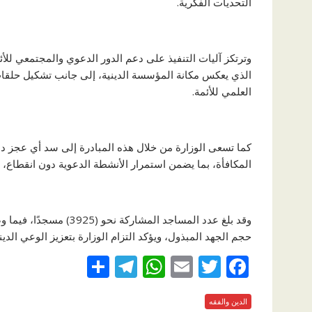
التحديات الفكرية.
وترتكز آليات التنفيذ على دعم الدور الدعوي والمجتمعي للأئمة
الذي يعكس مكانة المؤسسة الدينية، إلى جانب تشكيل حلقات
العلمي للأئمة.
كما تسعى الوزارة من خلال هذه المبادرة إلى سد أي عجز د
المكافأة، بما يضمن استمرار الأنشطة الدعوية دون انقطاع، 
حجم الجهد المبذول، ويؤكد التزام الوزارة بتعزيز الوعي الد
S
T
W
E
T
F
h
el
h
m
w
ac
e
الدين والفقه
itt
ai
at
e
ar