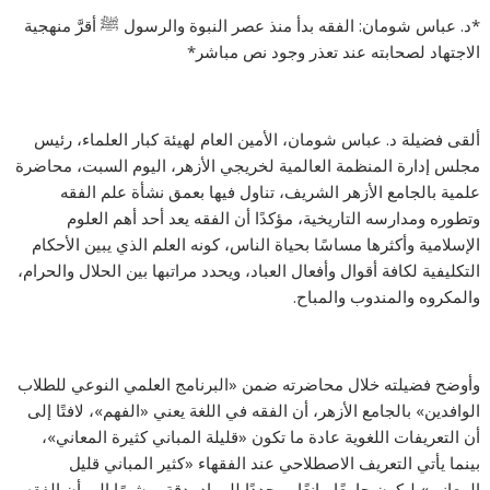
*د. عباس شومان: الفقه بدأ منذ عصر النبوة والرسول ﷺ أقرَّ منهجية
الاجتهاد لصحابته عند تعذر وجود نص مباشر*
ألقى فضيلة د. عباس شومان، الأمين العام لهيئة كبار العلماء، رئيس
مجلس إدارة المنظمة العالمية لخريجي الأزهر، اليوم السبت، محاضرة
علمية بالجامع الأزهر الشريف، تناول فيها بعمق نشأة علم الفقه
وتطوره ومدارسه التاريخية، مؤكدًا أن الفقه يعد أحد أهم العلوم
الإسلامية وأكثرها مساسًا بحياة الناس، كونه العلم الذي يبين الأحكام
التكليفية لكافة أقوال وأفعال العباد، ويحدد مراتبها بين الحلال والحرام،
والمكروه والمندوب والمباح.
وأوضح فضيلته خلال محاضرته ضمن «البرنامج العلمي النوعي للطلاب
الوافدين» بالجامع الأزهر، أن الفقه في اللغة يعني «الفهم»، لافتًا إلى
أن التعريفات اللغوية عادة ما تكون «قليلة المباني كثيرة المعاني»،
بينما يأتي التعريف الاصطلاحي عند الفقهاء «كثير المباني قليل
المعاني» ليكون جامعًا مانعًا ومحددًا للمراد بدقة، مشيرًا إلى أن الفقه