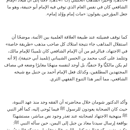
الشافعي كان في نفس العام الذي توفي فيه الإمام أبو حنيفة، وهو ما
جعل المؤرخين يقولون: «مات إمام ووُلد إمام».
كما توقف فضيلته عند طبيعة العلاقة العلمية بين الأئمة، موضحًا أن
استقلال المذاهب جاء نتيجة امتلاك كل صاحب مذهب «طريقة خاصة»
في الاجتهاد، فبالرغم من أن الإمام الشافعي كان تلميذًا للإمام مالك،
وتتلمذ على كتب محمد بن الحسن الشيباني (تلميذ أبي حنيفة)، إلا أنه
لم يكن مالكيًّا ولا حنفيًّا، بل أوجد لنفسه منهجًا مغايرًا وضعه في مصاف
المجتهدين المطلقين، وكذلك فعل الإمام أحمد بن حنبل مع شيخه
الشافعي، مما أثمر هذا التنوع الفقهي الثري.
وأكد الدكتور شومان خلال محاضرته أن الفقه وجد منذ عهد النبوة،
حيث كان الصحابة يعودون للرسول ﷺ فيما يُوحى إليه، كما أقر النبي
ﷺ منهجية الاجتهاد لصحابته عند تعذر وجود نص مباشر، مستشهدًا
بواقعة إرسال سيدنا معاذ بن جبل إلى اليمن، حين سأله النبي ﷺ:
«كيف تقضي؟» فقال: «بكتاب الله»، قال: «فإن لم تجد؟» قال: «بُسنة