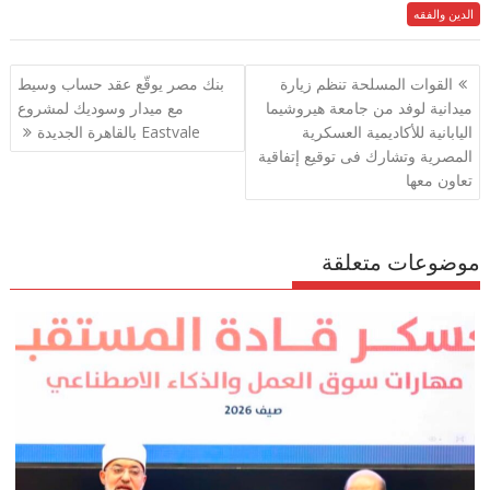
e
الدين والفقه
itt
ai
at
e
ar
e
gr
s
l
er
b
تصفّح
القوات المسلحة تنظم زيارة
بنك مصر يوقّع عقد حساب وسيط
a
A
o
المقالات
ميدانية لوفد من جامعة هيروشيما
مع ميدار وسوديك لمشروع
m
p
o
اليابانية للأكاديمية العسكرية
Eastvale بالقاهرة الجديدة
p
k
المصرية وتشارك فى توقيع إتفاقية
تعاون معها
موضوعات متعلقة