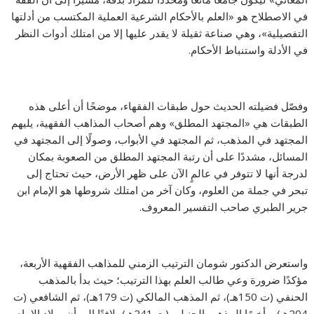
في الاصطلاح هو «العلم بالأحكام الشرعية العملية المكتسب من أدلتها
التفصيلية»، وهي صناعة ثقيلة لا يقدر عليها إلا من امتلك أدوات النظر
في الأدلة واستنباط الأحكام.
وفصّل فضيلته الحديث حول طبقات الفقهاء، موضحًا أن أعلى هذه
الطبقات هي «المجتهد المطلق» وهم أصحاب المذاهب الفقهية، يليهم
المجتهد في المذهب، ثم المجتهد في الأبواب، وصولًا إلى المجتهد في
المسائل، مشددًا على أن رتبة المجتهد المطلق من الصعوبة بمكان
لدرجة أنها لا تتوفر في عالمٍ الآن على ظهر الأرض، حيث تحتاج إلى
تبحر في جملة من العلوم، وكان آخر من امتلك شروطها هو الإمام ابن
جرير الطبري صاحب التفسير المعروف.
واستعرض الدكتور شومان الترتيب الزمني للمذاهب الفقهية الأربعة،
مؤكدًا ضرورة وعي طالب العلم بهذا الترتيب؛ حيث بدأ بالمذهب
الحنفي (ت 150هـ)، ثم المذهب المالكي (ت 179هـ)، ثم الشافعي (ت
204هـ)، وأخيرًا المذهب الحنبلي (ت 241هـ)، لافتًا إلى أن ميلاد الإمام