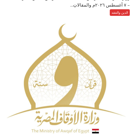
– ‏٧ أغسطس ٢٠٢٦م والمقالاتِ...
الدين والفقه