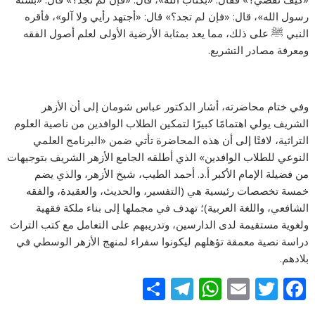
رسول الله»، قال: «فإن لم تجد؟» قال: «أجتهد رأيي ولا آلو»، فأقره
النبي ﷺ على ذلك، مما يعد بمثابة الأرضية الأولى لعلم أصول الفقه
ومعرفة مصادر التشريع.
وفي ختام محاضرته، أشار الدكتور عباس شومان إلى أن الأزهر
الشريف يولي اهتمامًا كبيرًا لتمكين الطلاب الوافدين من ناصية العلوم
التراثية، لافتًا إلى أن هذه المحاضرة تأتي ضمن «البرنامج العلمي
النوعي للطلاب الوافدين» الذي أطلقه الجامع الأزهر الشريف بتوجيهات
من فضيلة الإمام الأكبر أ.د. أحمد الطيب، شيخ الأزهر، والذي يضم
خمسة تخصصات رئيسية هي (التفسير، والحديث، والعقيدة، والفقه
الشافعي، واللغة العربية)؛ تهدف في مجملها إلى بناء ملكة فقهية
ولغوية مستقيمة لدى الدارسين، وتدريبهم على التعامل مع كتب التراث
دراسة نصية معمقة تؤهلهم ليكونوا سفراء لمنهج الأزهر الوسطي في
بلادهم.
S
T
W
E
T
F
h
el
h
m
w
ac