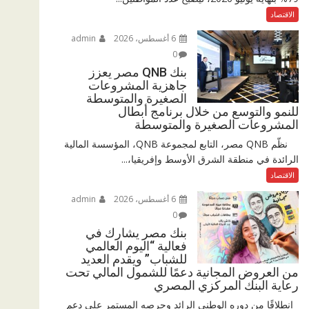
الاقتصاد
6 أغسطس، 2026
admin
0
بنك QNB مصر يعزز
جاهزية المشروعات
الصغيرة والمتوسطة
للنمو والتوسع من خلال برنامج أبطال
المشروعات الصغيرة والمتوسطة
نظّم QNB مصر، التابع لمجموعة QNB، المؤسسة المالية
الرائدة في منطقة الشرق الأوسط وإفريقيا،...
الاقتصاد
6 أغسطس، 2026
admin
0
بنك مصر يشارك في
فعالية “اليوم العالمي
للشباب” ويقدم العديد
من العروض المجانية دعمًا للشمول المالي تحت
رعاية البنك المركزي المصري
انطلاقًا من دوره الوطني الرائد وحرصه المستمر على دعم