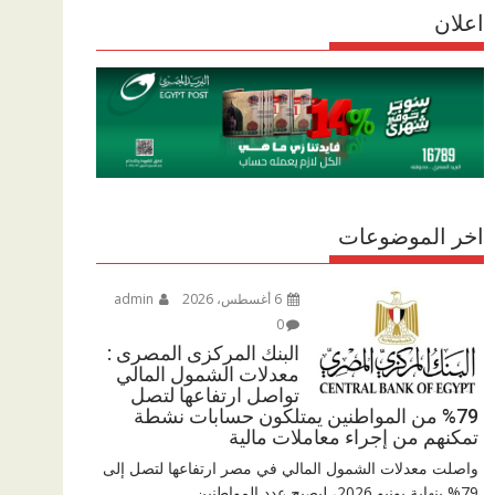
r
اعلان
p
r
e
p
a
m
اخر الموضوعات
6 أغسطس، 2026
admin
0
البنك المركزى المصرى :
معدلات الشمول المالي
تواصل ارتفاعها لتصل
79% من المواطنين يمتلكون حسابات نشطة
تمكنهم من إجراء معاملات مالية
واصلت معدلات الشمول المالي في مصر ارتفاعها لتصل إلى
79% بنهاية يونيو 2026، ليصبح عدد المواطنين...