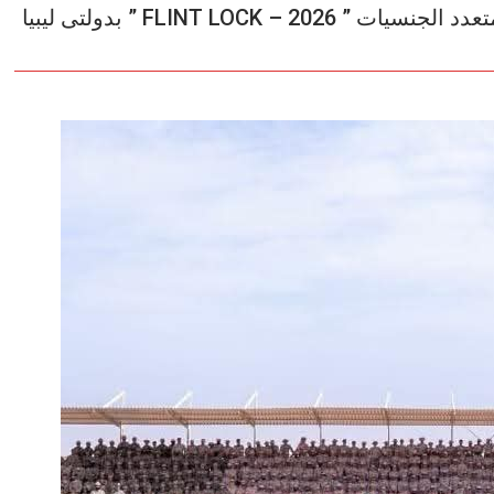
قوات الصاعقة تشارك فى فعاليات التدريب متعدد الجنسيات ” FLINT LOCK – 2026 ” بدولتى ليبيا