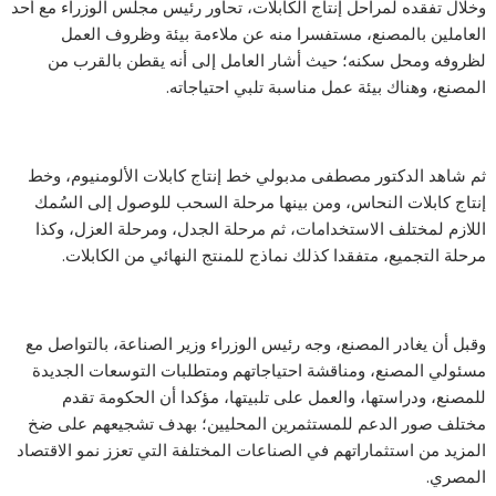
وخلال تفقده لمراحل إنتاج الكابلات، تحاور رئيس مجلس الوزراء مع أحد
العاملين بالمصنع، مستفسرا منه عن ملاءمة بيئة وظروف العمل
لظروفه ومحل سكنه؛ حيث أشار العامل إلى أنه يقطن بالقرب من
المصنع، وهناك بيئة عمل مناسبة تلبي احتياجاته.
ثم شاهد الدكتور مصطفى مدبولي خط إنتاج كابلات الألومنيوم، وخط
إنتاج كابلات النحاس، ومن بينها مرحلة السحب للوصول إلى السُمك
اللازم لمختلف الاستخدامات، ثم مرحلة الجدل، ومرحلة العزل، وكذا
مرحلة التجميع، متفقدا كذلك نماذج للمنتج النهائي من الكابلات.
وقبل أن يغادر المصنع، وجه رئيس الوزراء وزير الصناعة، بالتواصل مع
مسئولي المصنع، ومناقشة احتياجاتهم ومتطلبات التوسعات الجديدة
للمصنع، ودراستها، والعمل على تلبيتها، مؤكدا أن الحكومة تقدم
مختلف صور الدعم للمستثمرين المحليين؛ بهدف تشجيعهم على ضخ
المزيد من استثماراتهم في الصناعات المختلفة التي تعزز نمو الاقتصاد
المصري.