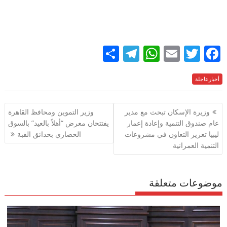
S
T
W
E
T
F
h
el
h
m
w
ac
e
أخبارعاجلة
itt
ai
at
e
ar
e
gr
s
l
er
b
تصفّح
وزيرة الإسكان تبحث مع مدير
وزير التموين ومحافظ القاهرة
a
A
o
المقالات
عام صندوق التنمية وإعادة إعمار
يفتتحان معرض “أهلاً بالعيد” بالسوق
m
p
o
ليبيا تعزيز التعاون في مشروعات
الحضاري بحدائق القبة
p
k
التنمية العمرانية
موضوعات متعلقة