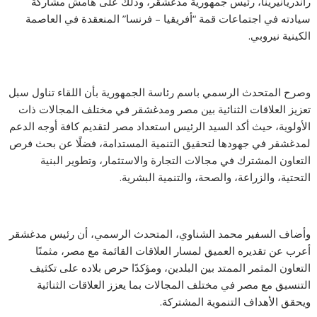
راندريانيرينا، رئيس جمهورية مدغشقر، وذلك على هامش مشاركة
سيادته في اجتماعات قمة “أفريقيا – فرنسا” المنعقدة في العاصمة
الكينية نيروبي.
وصرح المتحدث الرسمي باسم رئاسة الجمهورية بأن اللقاء تناول سبل
تعزيز العلاقات الثنائية بين مصر ومدغشقر في مختلف المجالات ذات
الأولوية، حيث أكد السيد الرئيس استعداد مصر لتقديم كافة أوجه الدعم
لمدغشقر في جهودها لتحقيق التنمية المستدامة، فضلًا عن بحث فرص
التعاون المشترك في مجالات التجارة والاستثمار، وتطوير البنية
التحتية، والزراعة، والصحة، والتنمية البشرية.
وأضاف السفير محمد الشناوي، المتحدث الرسمي، أن رئيس مدغشقر
أعرب عن تقديره العميق لمسار العلاقات القائمة مع مصر، مثمنًا
التعاون المثمر الممتد بين البلدين، ومؤكدًا حرص بلاده على تكثيف
التنسيق مع مصر في مختلف المجالات بما يعزز العلاقات الثنائية
ويحقق الأهداف التنموية المشتركة.