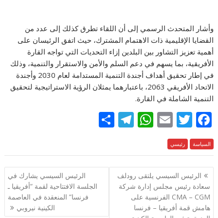
وأشار المتحدث الرسمي إلى أن اللقاء تطرق كذلك إلى عدد من
القضايا الإقليمية ذات الاهتمام المشترك، حيث اتفق الرئيسان على
أهمية تعزيز التشاور بين البلدين إزاء التحديات التي تواجه القارة
الأفريقية، بما يسهم في دعم السلم والأمن والاستقرار والتنمية، وذلك
في إطار تحقيق أهداف أجندة التنمية المستدامة لعام 2030 وأجندة
الاتحاد الأفريقي 2063، باعتبارهما يمثلان الرؤية الاستراتيجية لتحقيق
التنمية الشاملة في القارة.
S
T
W
E
T
F
h
el
h
m
w
ac
السياسة
e
رئيسي
itt
ai
at
e
ar
e
gr
s
l
er
b
تصفّح
الرئيس السيسي يلتقى رودلف
الرئيس السيسي يشارك في
a
A
o
المقالات
سعادة رئيس مجلس إدارة شركة
الجلسة الافتتاحية لقمة “أفريقيا ـ
m
p
o
CMA – CGM الفرنسية على
فرنسا” المنعقدة في العاصمة
p
k
هامش قمة أفريقيا – فرنسا
الكينية نيروبي