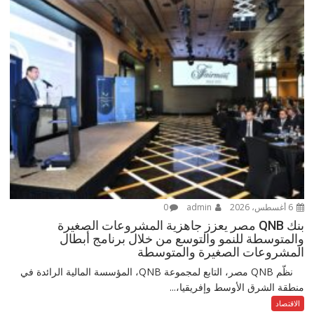
6 أغسطس، 2026
admin
0
بنك QNB مصر يعزز جاهزية المشروعات الصغيرة
والمتوسطة للنمو والتوسع من خلال برنامج أبطال
المشروعات الصغيرة والمتوسطة
نظّم QNB مصر، التابع لمجموعة QNB، المؤسسة المالية الرائدة في
منطقة الشرق الأوسط وإفريقيا،...
الاقتصاد