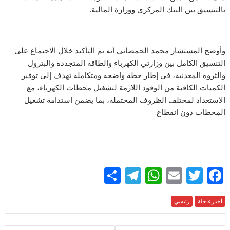
بالتنسيق بين البنك المركزي ووزارة المالية.
وأوضح المستشار محمد الحمصاني أنه تم التأكيد خلال الاجتماع على
التنسيق الكامل بين وزارتي الكهرباء والطاقة المتجددة والبترول
والثروة المعدنية، في إطار خطة واضحة ومتكاملة تهدف إلى توفير
الكميات الكافية من الوقود اللازمة لتشغيل محطات الكهرباء، مع
الاستعداد لمختلف الظروف المحتملة، بما يضمن استدامة تشغيل
المحطات دون انقطاع.
S
T
W
E
T
F
h
el
h
m
w
ac
e
أخبارعاجلة
رئيسي
itt
ai
at
e
ar
e
gr
s
l
er
b