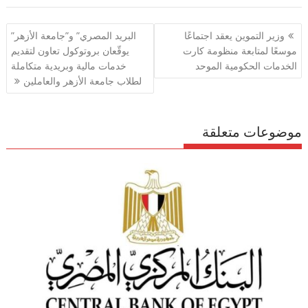
ar
e
at
ai
itt
e
e
gr
s
l
er
b
تصفّح
وزير التموين يعقد اجتماعًا
البريد المصري” و”جامعة الأزهر”
a
A
o
المقالات
موسعًا لمتابعة منظومة كارت
يوقّعان بروتوكول تعاون لتقديم
m
p
o
الخدمات الحكومية الموحد
خدمات مالية وبريدية متكاملة
p
k
لطلاب جامعة الأزهر والعاملين
موضوعات متعلقة