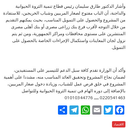
وأشار الدكتور طارق سليمان رئيس قطاع تنمية الثروة الحيوانية
والداجنة، أن الباب مفتوح لصغار المربيين وشباب الخريجين، للاستفادة
من المشروع والحصول على التمويل المناسب، بحيث يمكنهم التقديم
من خلال التوجه لأقرب فرع بنك زراعى مصرى أو بنك أهلى مصرى
المنتشرين على مستوى محافظات ومراكز الجمهورية، ومن ثم يتم
نزول لجان المعاينات واستكمال الإجراءات الخاصة بالحصول على
التمويل.
وأكد أن الوزارة تقدم كافة سبل الدعم للتيسير على المستفيدين،
لضمان نجاح المشروع وتحقيق العائد المناسب منه، مشددا على أهمية
المشروع في خلق فرص عمل للشباب، وزيادة دخول صغار المربيين،
بالإضافة إلى دوره الهام في تنمية الثروة الحيوانية وللتواصل
0220541463 ــــ 01010344776
S
T
W
E
T
F
h
el
h
m
w
ac
الاقتصاد