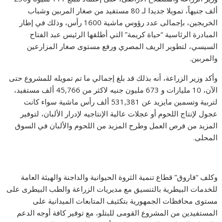
ألف جنيهاً، تمويلا جديدا لـ 80 مستفيد من صغار المربين وشباب
الخريجين، بإجمالى عدد رؤوس ماشية 1600 رأس، وذلك في إطار
المبادرة الرئاسية “حياة كريمة” التي أطلقها الرئيس عبد الفتاح
السيسي، لتطوير الريف المصري ورفع مستوى صغار المزارعين
والمربين.
وأكد وزير الزراعة، أنه بذلك قد بلغ إجمالي ما تم تمويله للمشروع حتى
الآن، 10 مليارات و 673 مليون جنيه لاكثر من 45,766 ألف مستفيد،
لتربية وتسمين مايزيد عن 531,381 ألف رأس ماشية سواء كانت
عجول لإنتاج اللحوم أو عجلات عالية الإنتاجيه لإدرار الألبان، لتوفير
المزيد من فرص العمل وطرح المزيد من اللحوم والألبان في السوق
المحلى.
وكلف “فاروق” قطاع تنمية الثروة الحيوانية والداجنة والهيئة العامة
للخدمات البيطرية بالتنسيق مع مديريات الزراعة والطب البيطرى على
مستوى محافظات الجمهورية بتكثيف المتابعات الميدانية على
المستفيدين من المشروع القومى للبتلو، مع توفير كافة أوجه الدعم