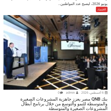
يونيو 2026، ليصبح عدد المواطنين...
الاقتصاد
6 أغسطس، 2026
admin
0
بنك QNB مصر يعزز جاهزية المشروعات الصغيرة
والمتوسطة للنمو والتوسع من خلال برنامج أبطال
المشروعات الصغيرة والمتوسطة