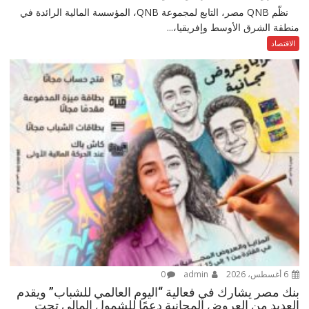
نظّم QNB مصر، التابع لمجموعة QNB، المؤسسة المالية الرائدة في
منطقة الشرق الأوسط وإفريقيا،...
الاقتصاد
6 أغسطس، 2026
admin
0
بنك مصر يشارك في فعالية “اليوم العالمي للشباب” ويقدم
العديد من العروض المجانية دعمًا للشمول المالي تحت