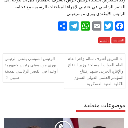
القصر الرئاسي في عنتيبي لإجراء المباحثات الرسمية مع فخامة
الرئيس الأوغندي يوري موسيفيني.
S
T
W
E
T
F
h
el
h
m
w
ac
السياسة
e
رئيسي
itt
ai
at
e
ar
e
gr
s
l
er
b
تصفّح
الفريق أشرف سالم زاهر القائد
الرئيس السيسي يلتقى الرئيس
a
A
o
المقالات
العام للقوات المسلحة وزير الدفاع
يوري موسيفيني رئيس جمهورية
m
p
o
والإنتاج الحربى يشهد إفتتاح
أوغندا في القصر الرئاسي بمدينة
p
k
المؤتمر العلمى الدولى السنوى
عنتيبي
للكلية الفنية العسكرية
موضوعات متعلقة