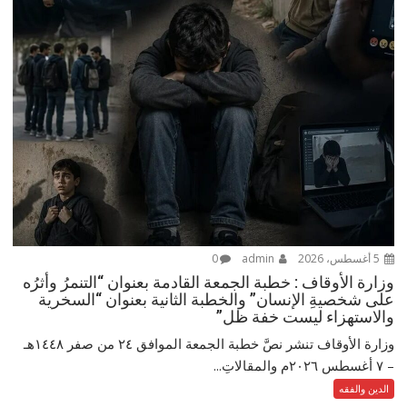
5 أغسطس، 2026
admin
0
وزارة الأوقاف : خطبة الجمعة القادمة بعنوان “التنمرُ وأثرُه
على شخصيةِ الإنسان” والخطبة الثانية بعنوان “السخرية
والاستهزاء ليست خفة ظل”
وزارة الأوقاف تنشر نصَّ خطبة الجمعة الموافق ٢٤ من صفر ١٤٤٨هـ
– ‏٧ أغسطس ٢٠٢٦م والمقالاتِ...
الدين والفقه