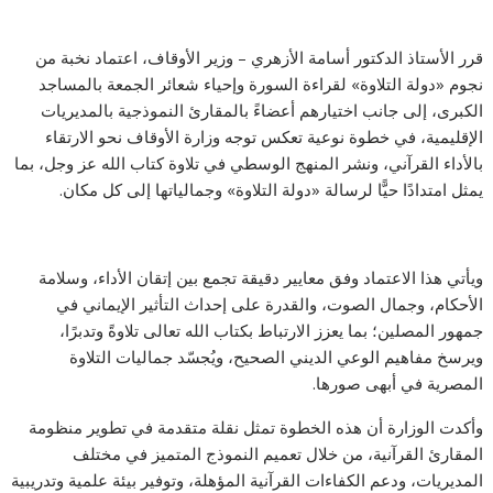
قرر الأستاذ الدكتور أسامة الأزهري – وزير الأوقاف، اعتماد نخبة من
نجوم «دولة التلاوة» لقراءة السورة وإحياء شعائر الجمعة بالمساجد
الكبرى، إلى جانب اختيارهم أعضاءً بالمقارئ النموذجية بالمديريات
الإقليمية، في خطوة نوعية تعكس توجه وزارة الأوقاف نحو الارتقاء
بالأداء القرآني، ونشر المنهج الوسطي في تلاوة كتاب الله عز وجل، بما
يمثل امتدادًا حيًّا لرسالة «دولة التلاوة» وجمالياتها إلى كل مكان.
ويأتي هذا الاعتماد وفق معايير دقيقة تجمع بين إتقان الأداء، وسلامة
الأحكام، وجمال الصوت، والقدرة على إحداث التأثير الإيماني في
جمهور المصلين؛ بما يعزز الارتباط بكتاب الله تعالى تلاوةً وتدبرًا،
ويرسخ مفاهيم الوعي الديني الصحيح، ويُجسّد جماليات التلاوة
المصرية في أبهى صورها.
وأكدت الوزارة أن هذه الخطوة تمثل نقلة متقدمة في تطوير منظومة
المقارئ القرآنية، من خلال تعميم النموذج المتميز في مختلف
المديريات، ودعم الكفاءات القرآنية المؤهلة، وتوفير بيئة علمية وتدريبية