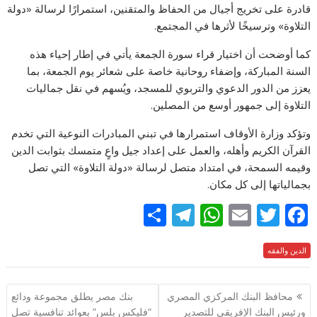
قادرة على تخريج أجيال من الحفاظ والمتقنين، استمرارًا لرسالة «دولة
التلاوة» وترسيخًا لأثرها في المجتمع.
كما أوضحت أن اختيار قراء سورة الجمعة يأتي في إطار إحياء هذه
السنة المباركة، وإضفاء روحانية خاصة على شعائر يوم الجمعة، بما
يعزز من الدور الدعوي والتربوي للمسجد، ويُسهم في نقل جماليات
التلاوة إلى جمهور أوسع من المصلين.
وتؤكد وزارة الأوقاف استمرارها في تبني المبادرات النوعية التي تخدم
القرآن الكريم وأهله، والعمل على إعداد جيل واعٍ متمسك بثوابت الدين
وقيمه السمحة، في امتداد متصل لرسالة «دولة التلاوة» التي تصل
بجمالياتها إلى كل مكان.
S
T
W
E
T
F
h
el
h
m
w
ac
e
الدين والفقه
itt
ai
at
e
ar
e
gr
s
l
er
b
تصفّح
محافظ البنك المركزي المصري
بنك مصر يطلق مجموعة ودائع
a
A
o
المقالات
ورئيس البنك الإفريقي للتصدير
“فليكس بلس” بعوائد تنافسية تصل