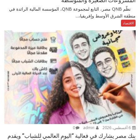
المشروعات الصغيرة والمتوسطة
نظّم QNB مصر، التابع لمجموعة QNB، المؤسسة المالية الرائدة في
منطقة الشرق الأوسط وإفريقيا،...
الاقتصاد
6 أغسطس، 2026
admin
0
بنك مصر يشارك في فعالية “اليوم العالمي للشباب” ويقدم