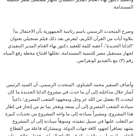
المستدامة.
وصرح المتحدث الرسمي باسم رئاسة الجمهورية بأن الاحتفال بدأ
بتلاوة آيات من القرآن الكريم، ليعرض بعد ذلك فيلم تسجيلي بعنوان
“الدلتا الجديدة”، أعقبه كلمة للعقيد دكتور بهاء الغنام المدير التنفيذي
لجهاز مستقبل مصر للتنمية المستدامة، تخللها افتتاح محطة رفع المياه
رقم (٣) نبع بالفيديو كونفرانس.
وأضاف السفير محمد الشناوي، المتحدث الرسمي، أن السيد الرئيس
أشار خلال مداخلته إلى أن ما حدث في مشروع الدلتا الجديدة ما كان
ليحدث إلا بفضل من الله عز وجل وبمجهود الشعب المصري؛ داعياً
سيادته الشعب المصري إلى أن يسعد ويفخر بما تم من إنجاز في إطار
هذا المشروع، ومشيراً سيادته إلى ما واجه المشروع من تحديات كبيرة
تم التغلب عليها في سبيل تنفيذه، ومنوهاً سيادته إلى أن المشروع
يشهد تضافراً لجهود كافة جهات الدولة، وبمشاركة فاعلة من القطاع
الخاص، إذ تعمل به ١٥٠ شركة في الإنتاج الزراعي فقط، بخلاف مئات