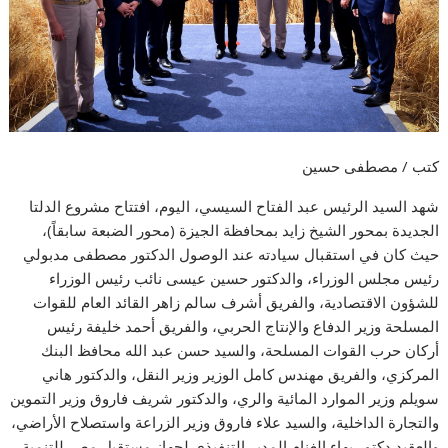
كتب / مصطفى حسين
شهد السيد الرئيس عبد الفتاح السيسي، اليوم، افتتاح مشروع الدلتا
الجديدة بمحور الشيخ زايد بمحافظة الجيزة (محور الضبعة سابقاً)،
حيث كان في استقبال سيادته عند الوصول الدكتور مصطفى مدبولي
رئيس مجلس الوزراء، والدكتور حسين عيسى نائب رئيس الوزراء
للشؤون الاقتصادية، والفريق أشرف سالم زاهر القائد العام للقوات
المسلحة وزير الدفاع والإنتاج الحربي، والفريق أحمد خليفة رئيس
أركان حرب القوات المسلحة، والسيد حسن عبد الله محافظ البنك
المركزي، والفريق مهندس كامل الوزير وزير النقل، والدكتور هاني
سويلم وزير الموارد المائية والري، والدكتور شريف فاروق وزير التموين
والتجارة الداخلية، والسيد علاء فاروق وزير الزراعة واستصلاح الأراضي،
والعقيد دكتور بهاء الغنام المدير التنفيذي لجهاز مستقبل مصر للتنمية