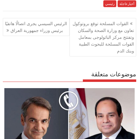
e
أخبارعاجلة
رئيسي
itt
ai
at
e
ar
e
gr
s
l
er
b
تصفّح
القوات المسلحة توقع بروتوكول
الرئيس السيسي يجرى اتصالًا هاتفيًا
a
A
o
المقالات
تعاون مع وزارة الصحة والسكان
برئيس وزراء جمهورية العراق
m
p
o
وتفتتح مركز الباثولوجى بمعامل
p
k
القوات المسلحة للبحوث الطبية
وبنك الدم
موضوعات متعلقة