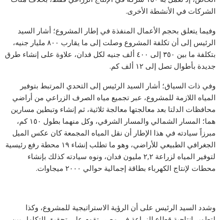
الشركات في الأنشطة الأخرى.
وفيما يتعلق بحجم الأعمال المنفذة في إطار المشروع؛ أشار السيد
الرئيس إلى أن تكلفة المشروع وصلت إلى ما يقارب ٨٠٠ مليار جنيه،
بتكلفة ما بين ٣٥٠ إلى ٤٠٠ ألف جنيه لكل فدان، علاوة على إنشاء طرق
جديدة بأطوال تصل إلى ١٢ ألف كم.
وفي ذات السياق؛ أشار السيد الرئيس إلى التحدي المرتبط بتوفير
المياه اللازمة للمشروع، عبر تجميع مياه الصرف الزراعي من أراضي
محافظات الدلتا بعد معالجتها معالجة ثلاثية، ثم إنشاء وتبطين مسارين
هما؛ المسار الشمالي والمسار الشرقي، وكل منهما بطول ١٥٠ كم،
مبرزاً سيادته في هذا الإطار أن نقل المياه المجمعة كان عكس الميل
الجغرافي الطبيعي للأراضي، وهو ما تطلب إنشاء ١٩ محطة رفع رئيسية
لتوفير المياه لزراعة ٢,٢ مليون فدان، ونوه سيادته كذلك بإنشاء
محطات لإنتاج الكهرباء بطاقة إجمالية حوالي ٢٠٠٠ ميجاوات.
وشدد السيد الرئيس على أن الرؤية الاستراتيجية للمشروع، وكذا
لتطوير إنتاجية قطاع الزراعة في مصر، تقوم على تحقيق التكامل بين