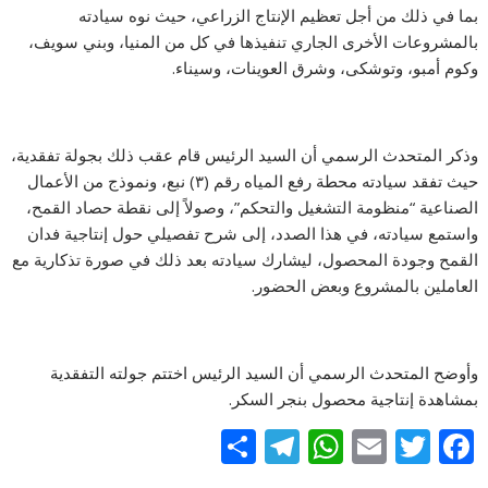
بما في ذلك من أجل تعظيم الإنتاج الزراعي، حيث نوه سيادته
بالمشروعات الأخرى الجاري تنفيذها في كل من المنيا، وبني سويف،
وكوم أمبو، وتوشكى، وشرق العوينات، وسيناء.
وذكر المتحدث الرسمي أن السيد الرئيس قام عقب ذلك بجولة تفقدية،
حيث تفقد سيادته محطة رفع المياه رقم (٣) نبع، ونموذج من الأعمال
الصناعية “منظومة التشغيل والتحكم”، وصولاً إلى نقطة حصاد القمح،
واستمع سيادته، في هذا الصدد، إلى شرح تفصيلي حول إنتاجية فدان
القمح وجودة المحصول، ليشارك سيادته بعد ذلك في صورة تذكارية مع
العاملين بالمشروع وبعض الحضور.
وأوضح المتحدث الرسمي أن السيد الرئيس اختتم جولته التفقدية
بمشاهدة إنتاجية محصول بنجر السكر.
S
T
W
E
T
F
h
el
h
m
w
ac