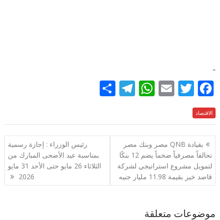
S
T
W
E
T
F
h
el
h
m
w
ac
الاقتصاد
e
itt
ai
at
e
ar
e
gr
s
l
er
b
تصفّح
بقيادة QNB مصر وبنك مصر
رئيس الوزراء : إجازة رسمية
a
A
o
المقالات
تحالفاً مصرفياً ضخماً يضم 12 بنكًا
بمناسبة عيد الأضحى المبارك من
m
p
o
لتمويل مشروع استراتيجي لشركة
الثلاثاء 26 مايو حتى الأحد 31 مايو
p
k
قاصد خير بقيمة 11.98 مليار جنيه
2026
موضوعات متعلقة