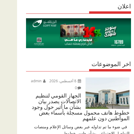
r
اعلان
p
r
e
p
a
m
اخر الموضوعات
8 أغسطس، 2026
admin
0
الجهاز القومي لتنظيم
الاتصالات يصدر بيان
بشأن ما أثير حول وجود
خطوط هاتف محمول مسجلة بأسماء بعض
المواطنين دون علمهم
في ضوء ما تم تداوله عبر بعض وسائل الإعلام ومنصات
التواصل الاجتماعي بشأن ظهور خطوط...