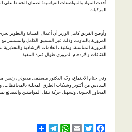
أحدث المواد والمواصفات القياسية؛ لضمان الحفاظ على السلا
المركبات.
وأوضح الفريق كامل الوزير أن أعمال الصيانة والتطوير تجرى 
المرورية بالتناوب، وذلك عبر التنسيق الكامل والمستمر مع الإ
المرورية المناسبة، وتكثيف العلامات الإرشادية والتحذيرية 
الكثافات والازدحام المروري طوال فترة التنفيذ
وفي ختام الاجتماع، وجّه الدكتور مصطفى مدبولي، رئيس مجل
السادس من أكتوبر وشبكات الطرق المحلية بالمحافظات، وتو
المحاور الحيوية، وتسهيل حركة تنقل المواطنين والبضائع بم
S
T
W
E
T
F