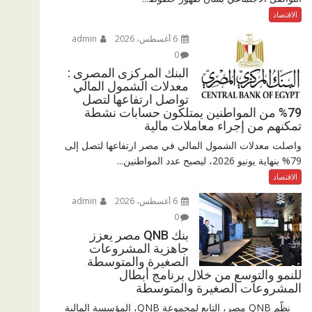
الاقتصاد
6 أغسطس، 2026
admin
0
البنك المركزى المصرى :
معدلات الشمول المالي
تواصل ارتفاعها لتصل
79% من المواطنين يمتلكون حسابات نشطة
تمكنهم من إجراء معاملات مالية
واصلت معدلات الشمول المالي في مصر ارتفاعها لتصل إلى
79% بنهاية يونيو 2026، ليصبح عدد المواطنين...
الاقتصاد
6 أغسطس، 2026
admin
0
بنك QNB مصر يعزز
جاهزية المشروعات
الصغيرة والمتوسطة
للنمو والتوسع من خلال برنامج أبطال
المشروعات الصغيرة والمتوسطة
نظّم QNB مصر، التابع لمجموعة QNB، المؤسسة المالية