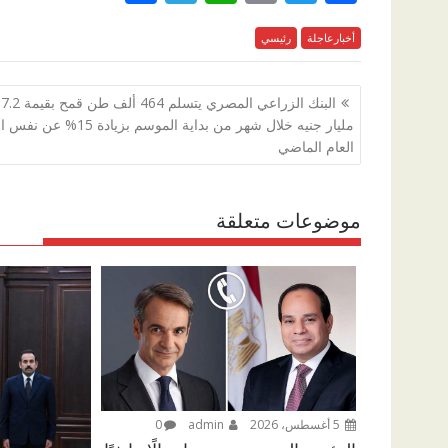
h
el
h
m
w
ac
e
أخبارعاجلة
رئيسي
itt
ai
at
e
ar
e
gr
s
l
er
b
تصفّح
البنك الزراعي المصري يتسلم 464 ألف طن قمح بقيمة 7.2
a
A
o
المقالات
مليار جنيه خلال شهر من بداية الموسم بزيادة 5
m
p
o
العام الماضي
p
k
موضوعات متعلقة
5 أغسطس، 2026
admin
0