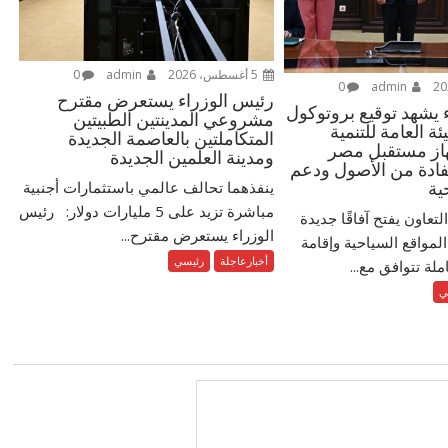
5 أغسطس، 2026
admin
0
0
admin
رئيس الوزراء يستعرض مقترح
 يشهد توقيع بروتوكول
مشروعي المدينتين الطبيتين
ئة العامة للتنمية
المتكاملتين بالعاصمة الجديدة
هاز مستقبل مصر
ومدينة العلمين الجديدة
فادة من الأصول ودعم
ينفذهما تحالف عالمي باستثمارات أجنبية
ية
مباشرة تزيد على 5 مليارات دولار: رئيس
لتعاون يفتح آفاقًا جديدة
الوزراء يستعرض مقترح...
لمواقع السياحية وإقامة
أخبارعاجلة
رئيسي
ة تتوافق مع...
ي