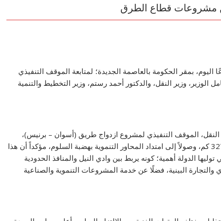
 من مشروعات قطاع الطرق
اليوم، بمقر الحكومة بالعاصمة الجديدة؛ لمتابعة الموقف التنفيذي
لوزير، وزير النقل، والدكتور أحمد رستم، وزير التخطيط والتنمية
 النقل، الموقف التنفيذي لمشروع ازدواج طريق (أسوان – برنيس)،
الممتد لربط محافظات الصعيد بساحل البحر الأحمر بطول 327 كم، وصولاً إلى امتداد المحاور التنموية بهضبة السلوم، مؤكداً أن هذا
 توليها الدولة أهمية؛ كونه يربط بين وادي النيل والمنافذ الحدودية
والتجارة البينية، فضلًا عن خدمة المشروعات التنموية والصناعية