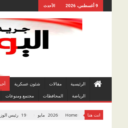
Skip
9 أغسطس، 2026
الأحدث
to
content
الرئيسية
مقالات
شئون عسكرية
أخب
الرياضة
المحافظات
مجتمع ومنوعات
انت هنا
Home
2026
مايو
19
رئيس الوزر