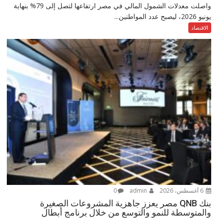
واصلت معدلات الشمول المالي في مصر ارتفاعها لتصل إلى 79% بنهاية
يونيو 2026، ليصبح عدد المواطنين...
الاقتصاد
6 أغسطس، 2026
admin
0
بنك QNB مصر يعزز جاهزية المشروعات الصغيرة
والمتوسطة للنمو والتوسع من خلال برنامج أبطال