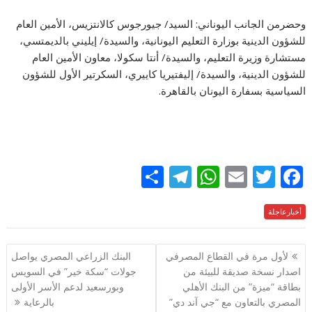
وحضرمن الجانب اليوناني: السيد/ جيورجوس كالانتزيس، الأمين العام
للشؤون الدينية بوزارة التعليم اليونانية، والسيدة/ إيليني بالديمتسي،
مستشارة وزيرة التعليم، والسيدة/ أنتا سكولا، معاون الأمين العام
للشؤون الدينية، والسيدة/ إليفتيريا كاييري، السكرتير الأول للشؤون
السياسية بسفارة اليونان بالقاهرة.
S
T
W
E
T
F
h
el
h
m
w
ac
e
أخبارعاجلة
itt
ai
at
e
ar
e
gr
s
l
er
b
تصفّح
لأول مرة في القطاع المصرفي
البنك الزراعي المصري يواصل
a
A
o
المقالات
اصدار نسخة صديقة للبيئة من
جولات “سكة خير” في السويس
m
p
o
بطاقة “ميزة” من البنك الأهلي
وبورسعيد لدعم الأسر الأولى
p
k
المصري بالتعاون مع “جي آند دي”
بالرعاية