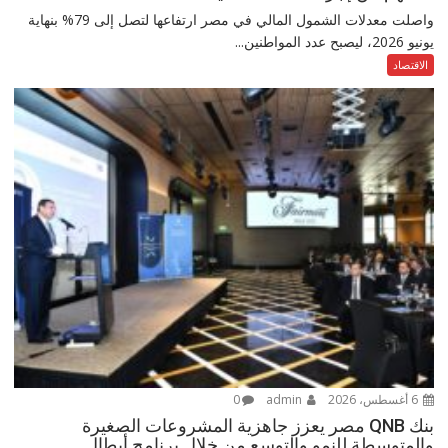
واصلت معدلات الشمول المالي في مصر ارتفاعها لتصل إلى 79% بنهاية
يونيو 2026، ليصبح عدد المواطنين...
الاقتصاد
6 أغسطس، 2026
admin
0
بنك QNB مصر يعزز جاهزية المشروعات الصغيرة
والمتوسطة للنمو والتوسع من خلال برنامج أبطال