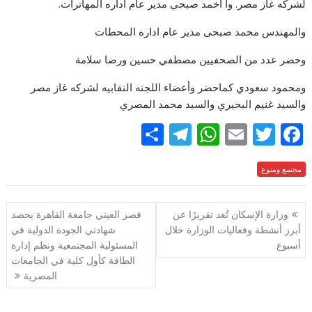
لشركه غاز مصر. وا اخمد صبحي مدير عام اداره المهاترات.
والمهندس محمد صبحى مدير عام اداره المحطات
وحضر عدد من الصحفيين مصطفي حسين ورضا سلامة
ومحمود سعودي كماحضر وأعضاء اللجنه النقابيه لشركه غاز مصر
والسيد غنيم البحيري والسيد محمد المصري
S
T
W
E
T
F
h
el
h
m
w
ac
e
مجتمع ومنوع
itt
ai
at
e
ar
e
gr
s
l
er
b
تصفّح
وزارة الإسكان تُعد تقريرًا عن
قصر العيني جامعة القاهرة يحصد
a
A
o
المقالات
أبرز أنشطة وفعاليات الوزارة خلال
شهادتي الجودة الدولية في
m
p
o
أسبوع
المسئولية المجتمعية ونظم إدارة
p
k
الطاقة كأول كلية في الجامعات
المصرية