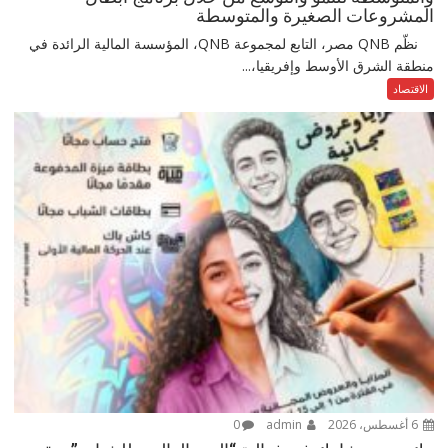
المشروعات الصغيرة والمتوسطة
نظّم QNB مصر، التابع لمجموعة QNB، المؤسسة المالية الرائدة في
منطقة الشرق الأوسط وإفريقيا،...
الاقتصاد
6 أغسطس، 2026
admin
0