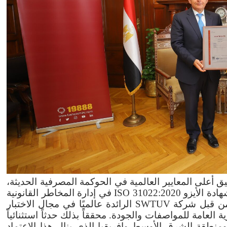
يق أعلى المعايير العالمية في الحوكمة المصرفية الحديثة،
ادة الأيزو
ISO 31022:2020
في إدارة المخاطر القانونية
 من قبل شركة
SWTUV
الرائدة عالميًا في مجال الاختبار
 العامة للمواصفات والجودة. محققاً بذلك حدثاً استثنائياً
منطقة الشرق الأوسط وإفريقيا الذي ينال هذا الاعتماد