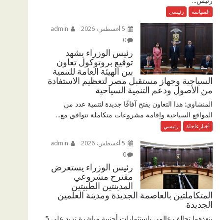
رئيس...
السياسة
رئيسي
5 أغسطس، 2026
admin
0
رئيس الوزراء يشهد
توقيع بروتوكول تعاون
بين الهيئة العامة للتنمية
السياحية وجهاز مستقبل مصر لتعظيم الاستفادة
من الأصول ودعم التنمية السياحية
المنشاوي: هذا التعاون يفتح آفاقًا جديدة لتنمية عدد من
المواقع السياحية وإقامة مشروعات متكاملة تتوافق مع...
أخبارعاجلة
رئيسي
5 أغسطس، 2026
admin
0
رئيس الوزراء يستعرض
مقترح مشروعي
المدينتين الطبيتين
المتكاملتين بالعاصمة الجديدة ومدينة العلمين
الجديدة
ينفذهما تحالف عالمي باستثمارات أجنبية مباشرة تزيد على 5