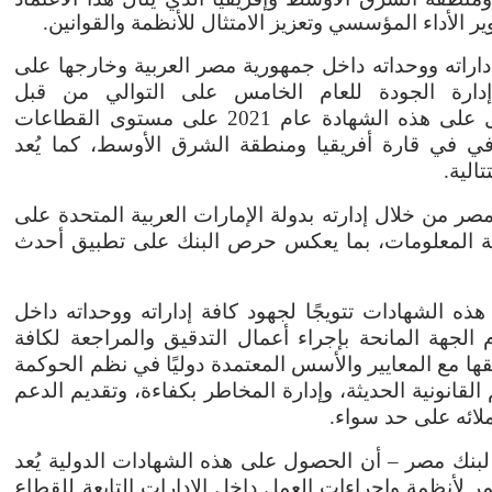
ر الأداء المؤسسي وتعزيز الامتثال للأنظمة والقوانين
.
اراته ووحداته داخل جمهورية مصر العربية وخارجها على
ارة الجودة للعام الخامس على التوالي من قبل
، ويُعد بنك مصر أول من حصل على هذه الشهادة عام 2021 على مستوى القطاعات
في في قارة أفريقيا ومنطقة الشرق الأوسط، كما يُعد
الية
.
ر من خلال إدارته بدولة الإمارات العربية المتحدة على
ة المعلومات، بما يعكس حرص البنك على تطبيق أحدث
ه الشهادات تتويجًا لجهود كافة إداراته ووحداته داخل
الجهة المانحة بإجراء أعمال التدقيق والمراجعة لكافة
قها مع المعايير والأسس المعتمدة دوليًا في نظم الحوكمة
قانونية الحديثة، وإدارة المخاطر بكفاءة، وتقديم الدعم
ملائه على حد سواء
.
لبنك مصر – أن الحصول على هذه الشهادات الدولية يُعد
ر لأنظمة وإجراءات العمل داخل الإدارات التابعة للقطاع