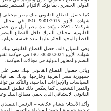
الدولي الحصري، بما يؤكد الالتزام المستمر بتطوي
كما حصل القطاع القانوني ببنك مصر بمختلف إد
شهادة الأيزو
ISO 9001:2015
في مجال إد
شركة
SWTUV
القانونية بمختلف البنوك داخل القطاع المصر
القطاع الوحيد الحائز عليها لمدة خمسة أعوام متت
وفي السياق ذاته، حصل القطاع القانوني ببنك مص
شهادة الأيزو
ISO 38500:2024
في حوكمة تقني
النظم والمعايير الدولية في مجالات الحوكمة.
ويأتي حصول القطاع القانوني ببنك مصر على هذ
جمهورية مصر العربية وخارجها، وذلك بعد قيام 
السياسات والإجراءات الداخلية، والتأكد من تواف
والتميز التشغيلي. كما يعكس ذلك تطبيق النظم ال
القانوني الاستباقي الذي يحمي مصالح البنك وع
وأكد الأستاذ/ هشام عكاشه – الرئيس التنفيذي 
ترجمة حقيقية للجهود المبذولة والتطوير المستم