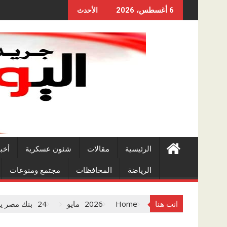
Skip
6 أغسطس، 2026
الأحدث
to
content
الرئيسية
مقالات
شئون عسكرية
أخب
الرياضة
المحافظات
مجتمع ومنوعات
انت هنا
Home
2026
مايو
24
بنك مصر يحصل على 3 شهادات أيزو دولية لقطاع