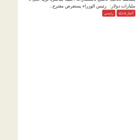
مليارات دولار: رئيس الوزراء يستعرض مقترح...
أخبارعاجلة
رئيسي