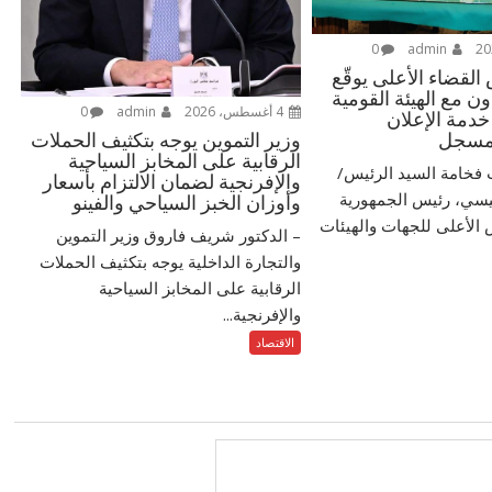
0
admin
قضاء الأعلى يوقّع
ن مع الهيئة القومية
4 أغسطس، 2026
admin
0
 خدمة الإعلان
لمسجل
وزير التموين يوجه بتكثيف الحملات
الرقابية على المخابز السياحية
ت فخامة السيد الرئيس/
والإفرنجية لضمان الالتزام بأسعار
يسي، رئيس الجمهورية
وأوزان الخبز السياحي والفينو
الأعلى للجهات والهيئات
– الدكتور شريف فاروق وزير التموين
والتجارة الداخلية يوجه بتكثيف الحملات
الرقابية على المخابز السياحية
والإفرنجية...
الاقتصاد