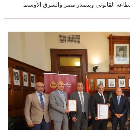
 أيزو دولية لقطاعه القانوني ويتصدر مصر والشرق الأوسط