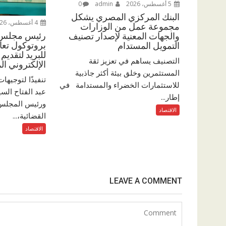
5 أغسطس، 2026
admin
0
البنك المركزي المصري يشكل
4 أغسطس، 2026
مجموعة عمل من الوزارات
رئيس مجلس ال
والجهات المعنية لإصدار تصنيف
بروتوكول تعاو
التمويل المستدام
للبريد لتقديم
التصنيف يساهم في تعزيز ثقة
الإلكتروني ا
المستثمرين وخلق بيئة أكثر جاذبية
تنفيذًا لتوجيها
للاستثمارات الخضراء والمستدامة في
عبد الفتاح الس
إطار...
ورئيس المجلس 
الاقتصاد
القضائية،...
الاقتصاد
LEAVE A COMMENT