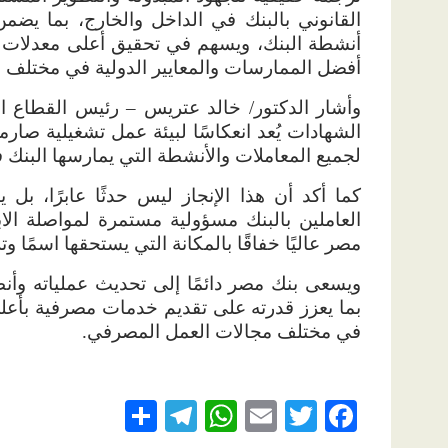
القانوني بالبنك في الداخل والخارج، بما يضم
أنشطة البنك، ويسهم في تحقيق أعلى معدلات الك
أفضل الممارسات والمعايير الدولية في مختلف 
وأشار الدكتور/ خالد عتريس – رئيس القطاع 
الشهادات يُعد انعكاسًا لبيئة عمل تشغيلية صارم
لجميع المعاملات والأنشطة التي يمارسها البنك
كما أكد أن هذا الإنجاز ليس حدثًا عابرًا، 
العاملين بالبنك مسؤولية مستمرة لمواصلة الاب
مصر عاليًا خفاقًا بالمكانة التي يستحقها اسمًا وترا
ويسعى بنك مصر دائمًا إلى تحديث عملياته وأنظ
بما يعزز قدرته على تقديم خدمات مصرفية بأعلى
في مختلف مجالات العمل المصرفي
.
S
T
W
E
T
F
h
el
h
m
w
ac