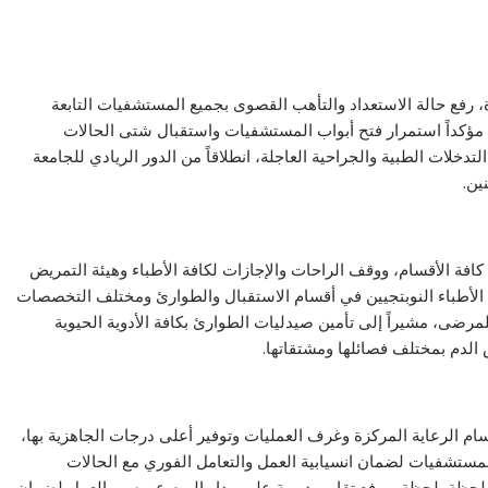
رفع حالة الاستعداد والتأهب القصوى بجميع المستشفيات التابعة
، مؤكداً استمرار فتح أبواب المستشفيات واستقبال شتى الحالات
تدخلات الطبية والجراحية العاجلة، انطلاقاً من الدور الريادي للجامعة
ين.
فة الأقسام، ووقف الراحات والإجازات لكافة الأطباء وهيئة التمريض
 الأطباء النوبتجيين في أقسام الاستقبال والطوارئ ومختلف التخصصات
مرضى، مشيراً إلى تأمين صيدليات الطوارئ بكافة الأدوية الحيوية
الدم بمختلف فصائلها ومشتقاتها.
م الرعاية المركزة وغرف العمليات وتوفير أعلى درجات الجاهزية بها،
مستشفيات لضمان انسيابية العمل والتعامل الفوري مع الحالات
 لحظة بلحظة، ورفع تقارير دورية على مدار اليوم عن سير العمل لضمان