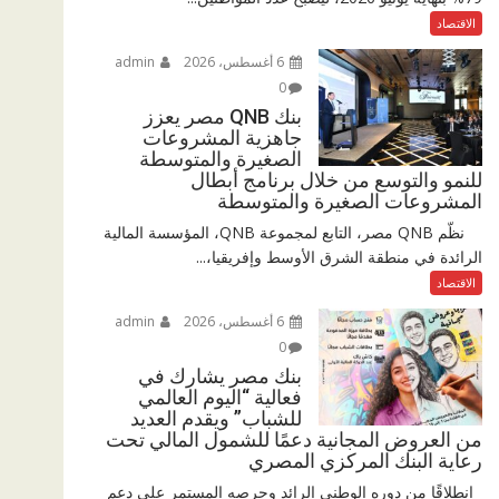
الاقتصاد
6 أغسطس، 2026
admin
0
بنك QNB مصر يعزز
جاهزية المشروعات
الصغيرة والمتوسطة
للنمو والتوسع من خلال برنامج أبطال
المشروعات الصغيرة والمتوسطة
نظّم QNB مصر، التابع لمجموعة QNB، المؤسسة المالية
الرائدة في منطقة الشرق الأوسط وإفريقيا،...
الاقتصاد
6 أغسطس، 2026
admin
0
بنك مصر يشارك في
فعالية “اليوم العالمي
للشباب” ويقدم العديد
من العروض المجانية دعمًا للشمول المالي تحت
رعاية البنك المركزي المصري
انطلاقًا من دوره الوطني الرائد وحرصه المستمر على دعم