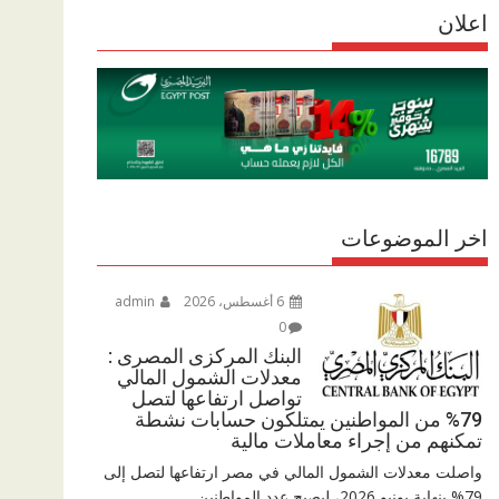
r
اعلان
p
r
e
p
a
m
اخر الموضوعات
6 أغسطس، 2026
admin
0
البنك المركزى المصرى :
معدلات الشمول المالي
تواصل ارتفاعها لتصل
79% من المواطنين يمتلكون حسابات نشطة
تمكنهم من إجراء معاملات مالية
واصلت معدلات الشمول المالي في مصر ارتفاعها لتصل إلى
79% بنهاية يونيو 2026، ليصبح عدد المواطنين...