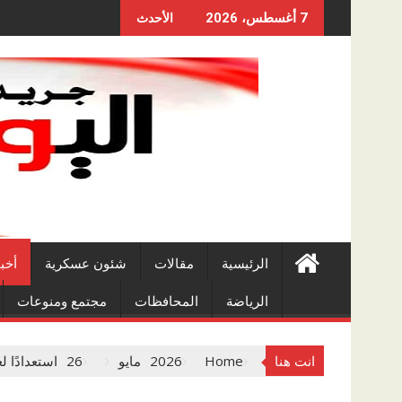
Skip
7 أغسطس، 2026
الأحدث
to
content
الرئيسية
مقالات
شئون عسكرية
أخب
الرياضة
المحافظات
مجتمع ومنوعات
انت هنا
Home
2026
مايو
26
استعدادًا 