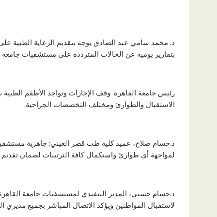
د. محمد سامي عبد الصادق يوجه بتقديم الرعاية الطبية على
بتقارير يومية عن الحالات المتردده على مستشفيات جامعة ا
رئيس جامعة القاهرة: وقف الإجازات وتواجد الأطقم الطبية بص
الاستقبال والطوارئ ومختلف التخصصات الجراحية.
د.حسام صلاح، عميد كلية طب قصر العيني: جاهزية مستشفيا
لمواجهة أي طوارئ واستكمال كافة الترتيبات لضمان تقديم ال
د.حسام حسني، المدير التنفيذي لمستشفيات جامعة القاهرة:
لاستقبال المواطنين ويؤكد الاتصال المباشر بجميع مديري ال