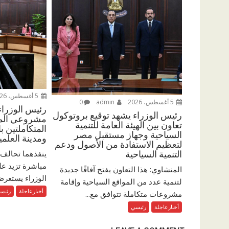
5 أغسطس، 2026
5 أغسطس، 2026
admin
0
رئيس الوزرا
رئيس الوزراء يشهد توقيع بروتوكول
مشروعي المدي
تعاون بين الهيئة العامة للتنمية
المتكاملتين ب
السياحية وجهاز مستقبل مصر
ومدينة العلمي
لتعظيم الاستفادة من الأصول ودعم
ينفذهما تحالف 
التنمية السياحية
المنشاوي: هذا التعاون يفتح آفاقًا جديدة
الوزراء يستعرض
لتنمية عدد من المواقع السياحية وإقامة
أخبارعاجلة
رئيس
مشروعات متكاملة تتوافق مع...
أخبارعاجلة
رئيسي