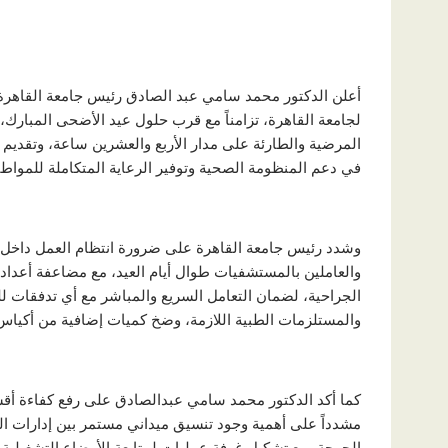
أعلن الدكتور محمد سامي عبد الصادق رئيس جامعة القاهرة، 
لجامعة القاهرة، تزامناً مع قرب حلول عيد الأضحى المبارك
المرضية والطارئة على مدار الأربع والعشرين ساعة، وتقديم ال
في دعم المنظومة الصحية وتوفير الرعاية المتكاملة للمواطن
وشدد رئيس جامعة القاهرة على ضرورة انتظام العمل داخل كا
والعاملين بالمستشفيات طوال أيام العيد، مع مضاعفة أعداد
الجراحية، لضمان التعامل السريع والمباشر مع أي تدفقات لل
والمستلزمات الطبية اللازمة، وضخ كميات إضافية من أكياس 
كما أكد الدكتور محمد سامي عبدالصادق على رفع كفاءة أقسا
مشدداً على أهمية وجود تنسيق ميداني مستمر بين إدارات ال
الحرجة، مع تشكيل غرفة عمليات لمتابعة الأوضاع التشغيلية