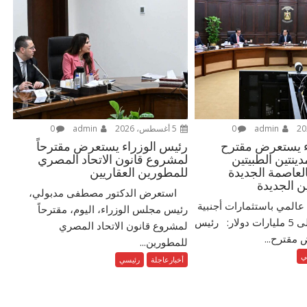
admin
0
5 أغسطس، 2026
admin
0
ء يستعرض مقترح
رئيس الوزراء يستعرض مقترحاً
نتين الطبيتين
لمشروع قانون الاتحاد المصري
العاصمة الجديدة
للمطورين العقاريين
ن الجديدة
استعرض الدكتور مصطفى مدبولي،
عالمي باستثمارات أجنبية
رئيس مجلس الوزراء، اليوم، مقترحاً
مباشرة تزيد على 5 مليارات دولار: رئيس
لمشروع قانون الاتحاد المصري
 مقترح...
للمطورين...
ي
أخبارعاجلة
رئيسي