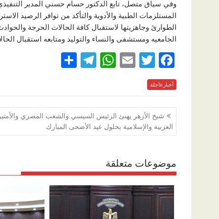
وفي سياق متصل، تابع الدكتور حسام حسني المدير التنفيذ
المستلزمات الطبية والأدوية والتأكد من توافر الرصيد الا
الطوارئ وجاهزيتها لاستقبال كافة الحالات الحرجة والحواد
الجامعيه ومستشفى والنساء والتوليد ومتابعه استقبال الحال
S
T
W
E
T
F
h
el
h
m
w
ac
e
أخبارعاجلة
itt
ai
at
e
ar
e
gr
s
l
er
b
تصفّح
شيخ الأزهر يهنئ الرئيس السيسي والشعب المصري والأمتي
a
A
o
المقالات
العربية والإسلامية بحلول عيد الأضحى المبارك
m
p
o
p
k
موضوعات متعلقة