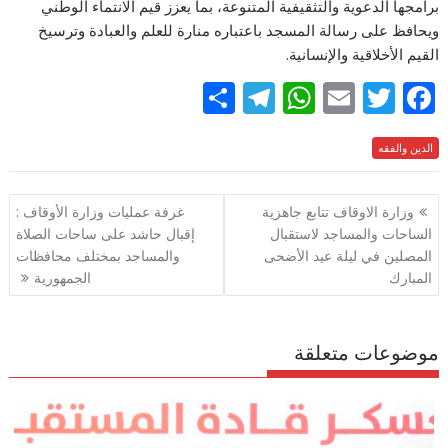
برامجها الدعوية والتثقيفية المتنوعة، بما يعزز قيم الانتماء الوطني
ويحافظ على رسالة المسجد باعتباره منارة للعلم والعبادة وترسيخ
القيم الأخلاقية والإنسانية.
S
T
W
E
T
F
h
el
h
m
w
ac
e
الدين والفقه
itt
ai
at
e
ar
e
gr
s
l
er
b
تصفّح
وزارة الاوقاف تتابع جاهزية
غرفة عمليات وزارة الأوقاف :
a
A
o
المقالات
الساحات والمساجد لاستقبال
إقبال حاشد على ساحات الصلاة
m
p
o
المصلين في ليلة عيد الأضحى
والمساجد بمختلف محافظات
p
k
المبارك
الجمهورية
موضوعات متعلقة