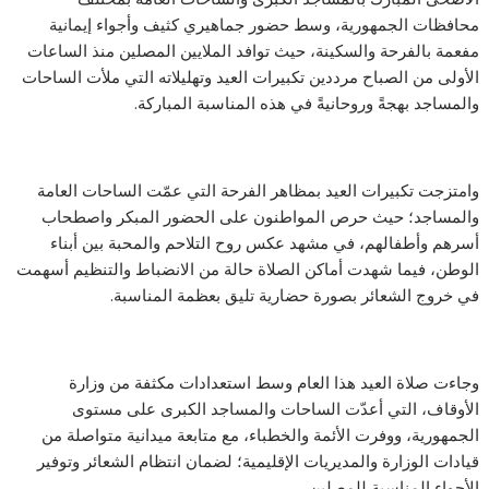
محافظات الجمهورية، وسط حضور جماهيري كثيف وأجواء إيمانية
مفعمة بالفرحة والسكينة، حيث توافد الملايين المصلين منذ الساعات
الأولى من الصباح مرددين تكبيرات العيد وتهليلاته التي ملأت الساحات
والمساجد بهجةً وروحانيةً في هذه المناسبة المباركة.
وامتزجت تكبيرات العيد بمظاهر الفرحة التي عمّت الساحات العامة
والمساجد؛ حيث حرص المواطنون على الحضور المبكر واصطحاب
أسرهم وأطفالهم، في مشهد عكس روح التلاحم والمحبة بين أبناء
الوطن، فيما شهدت أماكن الصلاة حالة من الانضباط والتنظيم أسهمت
في خروج الشعائر بصورة حضارية تليق بعظمة المناسبة.
وجاءت صلاة العيد هذا العام وسط استعدادات مكثفة من وزارة
الأوقاف، التي أعدّت الساحات والمساجد الكبرى على مستوى
الجمهورية، ووفرت الأئمة والخطباء، مع متابعة ميدانية متواصلة من
قيادات الوزارة والمديريات الإقليمية؛ لضمان انتظام الشعائر وتوفير
الأجواء المناسبة للمصلين.