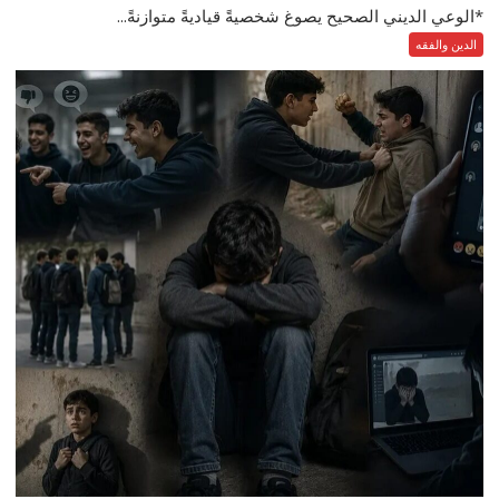
*الوعي الديني الصحيح يصوغ شخصيةً قياديةً متوازنةً...
الدين والفقه