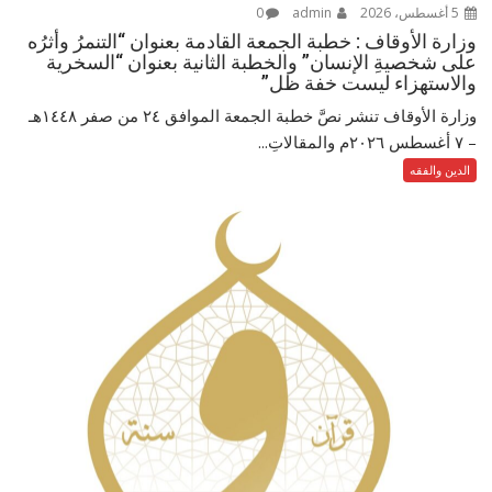
5 أغسطس، 2026
admin
0
وزارة الأوقاف : خطبة الجمعة القادمة بعنوان “التنمرُ وأثرُه
على شخصيةِ الإنسان” والخطبة الثانية بعنوان “السخرية
والاستهزاء ليست خفة ظل”
وزارة الأوقاف تنشر نصَّ خطبة الجمعة الموافق ٢٤ من صفر ١٤٤٨هـ
– ‏٧ أغسطس ٢٠٢٦م والمقالاتِ...
الدين والفقه