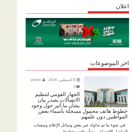
r
اعلان
p
r
e
p
a
m
اخر الموضوعات
8 أغسطس، 2026
admin
0
الجهاز القومي لتنظيم
الاتصالات يصدر بيان
بشأن ما أثير حول وجود
خطوط هاتف محمول مسجلة بأسماء بعض
المواطنين دون علمهم
في ضوء ما تم تداوله عبر بعض وسائل الإعلام ومنصات
التواصل الاجتماعي بشأن ظهور خطوط...