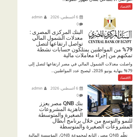
الاقتصاد
6 أغسطس، 2026
admin
0
البنك المركزى المصرى :
معدلات الشمول المالي
تواصل ارتفاعها لتصل
79% من المواطنين يمتلكون حسابات نشطة
تمكنهم من إجراء معاملات مالية
واصلت معدلات الشمول المالي في مصر ارتفاعها لتصل إلى
79% بنهاية يونيو 2026، ليصبح عدد المواطنين...
الاقتصاد
6 أغسطس، 2026
admin
0
بنك QNB مصر يعزز
جاهزية المشروعات
الصغيرة والمتوسطة
للنمو والتوسع من خلال برنامج أبطال
المشروعات الصغيرة والمتوسطة
نظّم QNB مصر، التابع لمجموعة QNB، المؤسسة المالية