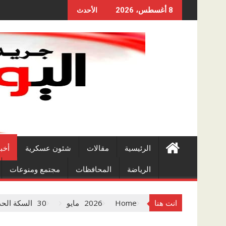
Skip
8 أغسطس، 2026
الأحدث
to
content
الرئيسية
مقالات
شئون عسكرية
أخب
الرياضة
المحافظات
مجتمع ومنوعات
انت هنا
Home
2026
مايو
30
السكة الحد