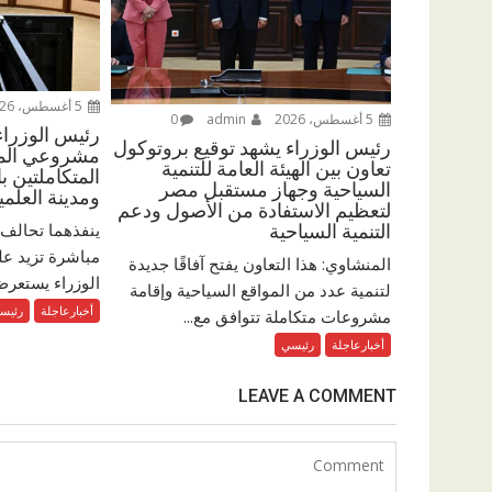
5 أغسطس، 2026
5 أغسطس، 2026
admin
0
رئيس الوزرا
رئيس الوزراء يشهد توقيع بروتوكول
مشروعي المدي
تعاون بين الهيئة العامة للتنمية
المتكاملتين ب
السياحية وجهاز مستقبل مصر
ومدينة العلمي
لتعظيم الاستفادة من الأصول ودعم
ينفذهما تحالف 
التنمية السياحية
المنشاوي: هذا التعاون يفتح آفاقًا جديدة
الوزراء يستعرض
لتنمية عدد من المواقع السياحية وإقامة
أخبارعاجلة
رئيس
مشروعات متكاملة تتوافق مع...
أخبارعاجلة
رئيسي
LEAVE A COMMENT