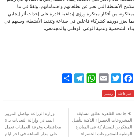
ملامح الأنشطة التي تعبر عن تطلعاتهم واهتماماتهم، وثقةً في ما
يمتلكونه من أفكار مبتكرة ورؤى إبداعية قادرة على إحداث أثر إيجابي،
بما يعزز دورهم كشركاء فاعلين في صناعة وتنفيذ الأنشطة، ويسهم في
بناء الشخصية وتنمية الوعي الوطني والمجتمعي.
S
T
W
E
T
F
h
el
h
m
w
ac
e
أخبارعاجلة
رئيسي
itt
ai
at
e
ar
e
gr
s
l
er
b
تصفّح
جامعة القاهرة تطلق مسابقة
وزارة الزراعة تواصل المرور
a
A
o
المقالات
المشروعات الخضراء الذكية لتأهيل
الميداني وإزالة التعديات بـ 9
m
p
o
المبتكرين للمشاركة في المبادرة
محافظات وغرفة العمليات تعمل
p
k
الوطنية للمشروعات الخضراء
على مدار الساعة فى اخر ايام