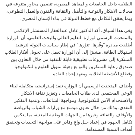
الطلابية داخل الجامعات والمعاهد المصرية، تتضمن محاور متنوعة في
مجالات الابتكار والتوعية والتأهيل والثقافة والفنون والعمل التطوعي،
وبما يحقق التكامل مع خطط الدولة في بناء الإنسان المصري.
وفي هذا السياق، أكد الدكتور عادل عبدالغفار المستشار الإعلامي
والمتحدث الرسمي لوزارة التعليم العالي والبحث العلمي، أن الوزارة
أطلقت مبادرة “وفّرها.. تنوّرها” في إطار سياسات الدولة لترشيد
استهلاك الطاقة، مشيرًا إلى أن الوزارة تعمل على تحويل أفكار الطلاب
المبتكرة إلى مشروعات تطبيقية قابلة للتنفيذ من خلال التعاون بين
صندوق رعاية المبتكرين والنوابغ وهيئة تمويل العلوم والتكنولوجيا
وقطاع الأنشطة الطلابية ومعهد إعداد القادة.
وأضاف المتحدث الرسمي أن الوزارة تنفذ إستراتيجية متكاملة لبناء
الوعي المجتمعي لدى طلاب الجامعات ، وتعزيز ثقافة الابتكار
والاستخدام الآمن للتكنولوجيا، ومواجهة الشائعات، وتنمية التفكير
النقدي، وذلك من خلال تعاون موسع مع وزارات الشباب والرياضة
والأوقاف والثقافة وغيرها من الجهات الوطنية المعنية، بما يعكس
تكامل الجهود في إعداد جيل واعٍ وقادر على مواجهة التحديات وتحقيق
أهداف التنمية المستدامة.