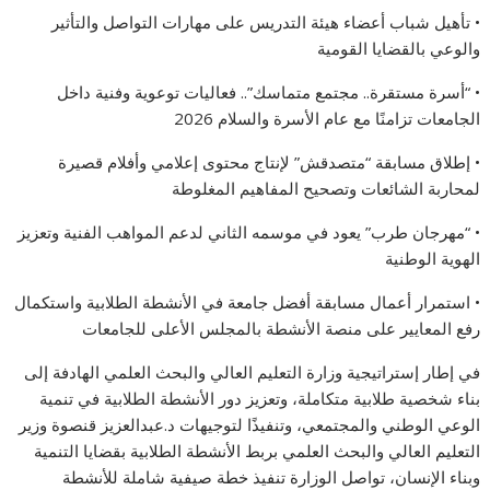
• تأهيل شباب أعضاء هيئة التدريس على مهارات التواصل والتأثير
والوعي بالقضايا القومية
• “أسرة مستقرة.. مجتمع متماسك”.. فعاليات توعوية وفنية داخل
الجامعات تزامنًا مع عام الأسرة والسلام 2026
• إطلاق مسابقة “متصدقش” لإنتاج محتوى إعلامي وأفلام قصيرة
لمحاربة الشائعات وتصحيح المفاهيم المغلوطة
• “مهرجان طرب” يعود في موسمه الثاني لدعم المواهب الفنية وتعزيز
الهوية الوطنية
• استمرار أعمال مسابقة أفضل جامعة في الأنشطة الطلابية واستكمال
رفع المعايير على منصة الأنشطة بالمجلس الأعلى للجامعات
في إطار إستراتيجية وزارة التعليم العالي والبحث العلمي الهادفة إلى
بناء شخصية طلابية متكاملة، وتعزيز دور الأنشطة الطلابية في تنمية
الوعي الوطني والمجتمعي، وتنفيذًا لتوجيهات د.عبدالعزيز قنصوة وزير
التعليم العالي والبحث العلمي بربط الأنشطة الطلابية بقضايا التنمية
وبناء الإنسان، تواصل الوزارة تنفيذ خطة صيفية شاملة للأنشطة