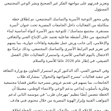
وتعزيز قدرتهم على مواجهة الفكر غير الصحيح ونشر الوعي المجتمعي
المسؤول.
وفي محور التوعية الأسرية والتماسك المجتمعي، تم إطلاق خطة
متكاملة من الفعاليات داخل الجامعات المصرية تحت عنوان “أسرة
مستقرة.. مجتمع متماسك”، للتوعية بدور الأسرة كنواة أساسية لبناء
المجتمع، من خلال أنشطة تفاعلية تعتمد على الإنتاج الفني والثقافي
والإعلامي، إلى جانب ورش عمل تطبيقية ولقاءات حوارية، بما يسهم
في تعزيز قيم الترابط الأسري والتماسك المجتمعي، وذلك تزامنًا مع
الاحتفال باليوم العالمي للأسرة، واستمرار الفعاليات خلال الفصل
الصيفي، في إطار عام 2026 عامًا للأسرة والسلام.
وفي المحور الفني، أكد الدكتور كريم استمرار التعاون مع وزارة الثقافة
في تنفيذ فعاليات “مسرح المواجهة والتجوال” بمشاركة طلاب
الجامعات، بما يسهم في تقديم عروض مسرحية تناقش قضايا مجتمعية
وفكرية بأسلوب إبداعي يدعم الوعي والانتماء الوطني، مضيفًا أن
الخطة تتضمن أيضًا تنظيم “مهرجان طرب” في موسمه الثاني لدعم
المواهب الفنية وإبراز الهوية المصرية من خلال محتوى فني هادف.
وفي محور الإعلام الرقمي والتفكير النقدي، تتضمن الخطة إطلاق