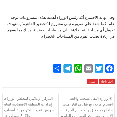
وفي نهاية الاجتماع أكد رئيس الوزراء أهمية هذه المشروعات بوجه
عام، كما شدد على ضرورة تبني مشروع لـ”تخضير القاهرة” يستهدف
تحويل أي مساحة يتم إخلاؤها إلى مسطحات خضراء، وذلك بما يسهم
في زيادة نصيب الفرد من المساحات الخضراء.
S
T
W
E
T
F
h
el
h
m
w
ac
e
أخبارعاجلة
رئيسي
itt
ai
at
e
ar
e
gr
s
l
er
b
تصفّح
وزارة النقل تشجب واقعة
المركز الإعلامي لمجلس الوزراء:
a
A
o
المقالات
اقتحام عربة ربع نقل مزلقان ميت
إيرادات المنطقة الاقتصادية لقناة
m
p
o
حلفا وهو مغلق واصطدام الجزء
السويس قفزت بأكثر من 3 أضعاف
الأمامي منها بأحد القطارات العابرة
خلال 8 سنوات