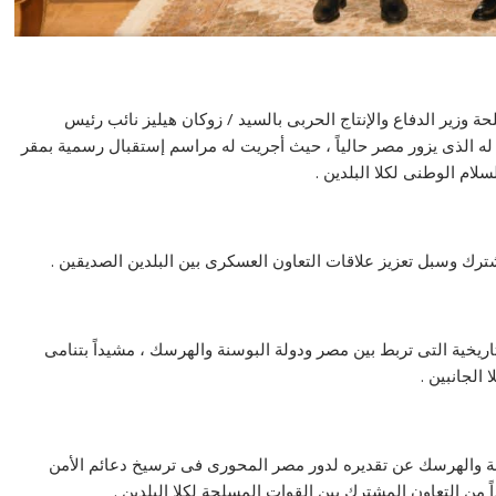
ة وزير الدفاع والإنتاج الحربى بالسيد / زوكان هيليز نائب رئيس
له الذى يزور مصر حالياً ، حيث أجريت له مراسم إستقبال رسمية بمقر
لام الوطنى لكلا البلدين .
ترك وسبل تعزيز علاقات التعاون العسكرى بين البلدين الصديقين .
تاريخية التى تربط بين مصر ودولة البوسنة والهرسك ، مشيداً بتنامى
الجانبين .
نة والهرسك عن تقديره لدور مصر المحورى فى ترسيخ دعائم الأمن
اً من التعاون المشترك بين القوات المسلحة لكلا البلدين .