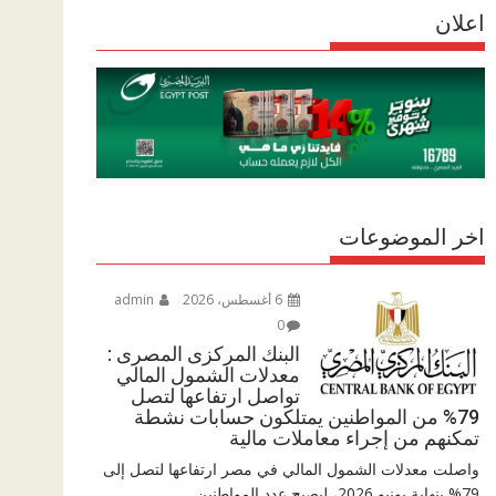
r
اعلان
p
r
e
p
a
m
اخر الموضوعات
6 أغسطس، 2026
admin
0
البنك المركزى المصرى :
معدلات الشمول المالي
تواصل ارتفاعها لتصل
79% من المواطنين يمتلكون حسابات نشطة
تمكنهم من إجراء معاملات مالية
واصلت معدلات الشمول المالي في مصر ارتفاعها لتصل إلى
79% بنهاية يونيو 2026، ليصبح عدد المواطنين...