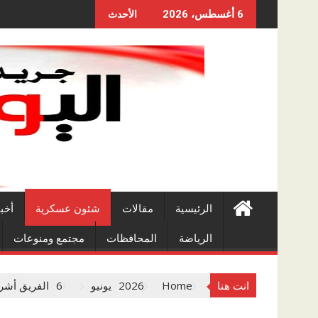
Skip
6 أغسطس، 2026
الأحدث
to
content
الرئيسية
مقالات
شئون عسكرية
أخب
الرياضة
المحافظات
مجتمع ومنوعات
انت هنا
Home
2026
يونيو
6
الفريق أشرف