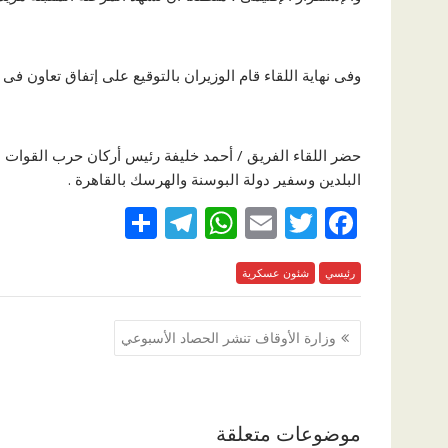
وفى نهاية اللقاء قام الوزيران بالتوقيع على إتفاق تعاون فى 
حضر اللقاء الفريق / أحمد خليفة رئيس أركان حرب القوات ا
البلدين وسفير دولة البوسنة والهرسك بالقاهرة .
S
T
W
E
T
F
h
el
h
m
w
ac
رئيسي
e
itt
شئون عسكرية
ai
at
e
ar
e
gr
s
l
er
b
تصفّح
وزارة الأوقاف تنشر الحصاد الأسبوعي
a
A
o
المقالات
m
p
o
p
k
موضوعات متعلقة