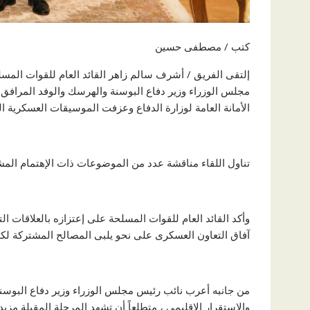
كتب / مصطفى حسين
إلتقى الفريق / أشرف سالم زاهر القائد العام للقوات المسلح
مجلس الوزراء وزير دفاع البوسنة والهرسك والوفد المرافق 
الأمانة العامة لوزارة الدفاع وعزفت الموسيقات العسكرية الس
تناول اللقاء مناقشة عدد من الموضوعات ذات الإهتمام المش
وأكد القائد العام للقوات المسلحة على إعتزازه بالعلاقات ال
آفاق التعاون العسكرى على نحو يلبى المصالح المشتركة لكلا 
من جانبه أعرب نائب رئيس مجلس الوزراء وزير دفاع البوس
والإستقرار الإقليمى ، متطلعاً أن تشهد المرحلة المقبلة مزيد