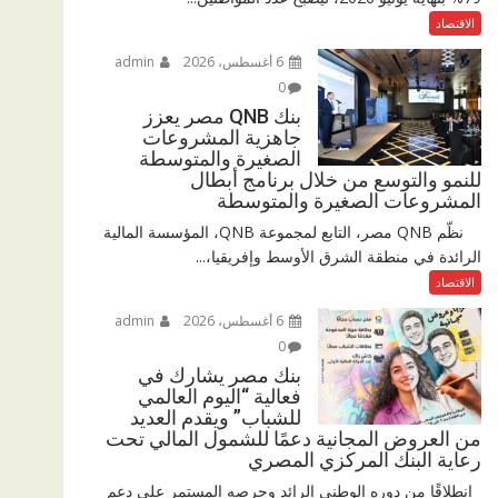
الاقتصاد
6 أغسطس، 2026
admin
0
بنك QNB مصر يعزز
جاهزية المشروعات
الصغيرة والمتوسطة
للنمو والتوسع من خلال برنامج أبطال
المشروعات الصغيرة والمتوسطة
نظّم QNB مصر، التابع لمجموعة QNB، المؤسسة المالية
الرائدة في منطقة الشرق الأوسط وإفريقيا،...
الاقتصاد
6 أغسطس، 2026
admin
0
بنك مصر يشارك في
فعالية “اليوم العالمي
للشباب” ويقدم العديد
من العروض المجانية دعمًا للشمول المالي تحت
رعاية البنك المركزي المصري
انطلاقًا من دوره الوطني الرائد وحرصه المستمر على دعم