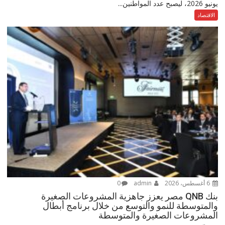
يونيو 2026، ليصبح عدد المواطنين...
الاقتصاد
6 أغسطس، 2026
admin
0
بنك QNB مصر يعزز جاهزية المشروعات الصغيرة
والمتوسطة للنمو والتوسع من خلال برنامج أبطال
المشروعات الصغيرة والمتوسطة