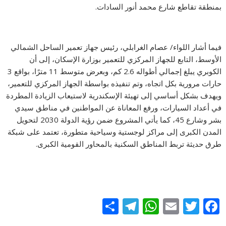
بمنطقة تقاطع شارع محمد أنور السادات.
فيما أشار اللواء/ عصام الغرابلي، رئيس جهاز تعمير الساحل الشمالي
الأوسط، التابع للجهاز المركزي للتعمير بوزارة الإسكان، إلى أن
الكوبري يبلغ إجمالي أطواله 2.6 كم، وبعرض متوسط 11 مترًا، بواقع 3
حارات مرورية بكل اتجاه، وتم تنفيذه بواسطة الجهاز المركزي للتعمير،
ويهدف بشكل أساسي إلى تهيئة الإسكندرية لاستيعاب الزيادة المطردة
في أعداد السيارات، ورفع المعاناة عن المواطنين في مناطق سيدي
بشر وشارع 45، كما يأتي المشروع ضمن رؤية الدولة 2030 لتحويل
المدن الكبرى إلى مراكز لوجستية وسياحية متطورة، تعتمد على شبكة
طرق حديثة تربط المناطق السكنية بالمحاور القومية الكبرى.
S
T
W
E
T
F
h
el
h
m
w
ac