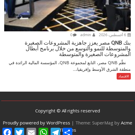
6 أغسطس، 2026
admin
0
بنك QNB مصر يعزز جاهزية المشروعات الصغيرة
والمتوسطة للنمو والتوسع من خلال برنامج أبطال
المشروعات الصغيرة والمتوسطة
نظّم QNB مصر، التابع لمجموعة QNB، المؤسسة المالية الرائدة في
منطقة الشرق الأوسط وإفريقيا،...
الاقتصاد
Copyright © All rights reserved
Proudly powered by WordPress
|
Theme: SuperMag by
Acme
Themes
F
T
E
W
T
S