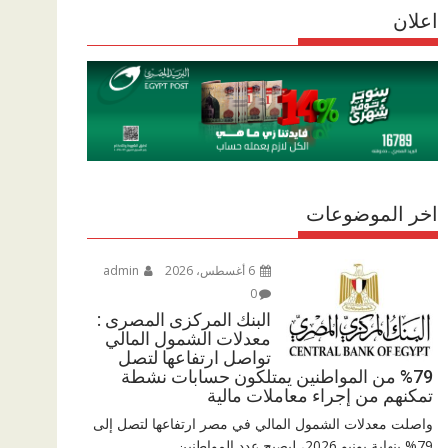
r
اعلان
p
r
e
p
a
m
اخر الموضوعات
6 أغسطس، 2026
admin
0
البنك المركزى المصرى :
معدلات الشمول المالي
تواصل ارتفاعها لتصل
79% من المواطنين يمتلكون حسابات نشطة
تمكنهم من إجراء معاملات مالية
واصلت معدلات الشمول المالي في مصر ارتفاعها لتصل إلى
79% بنهاية يونيو 2026، ليصبح عدد المواطنين...