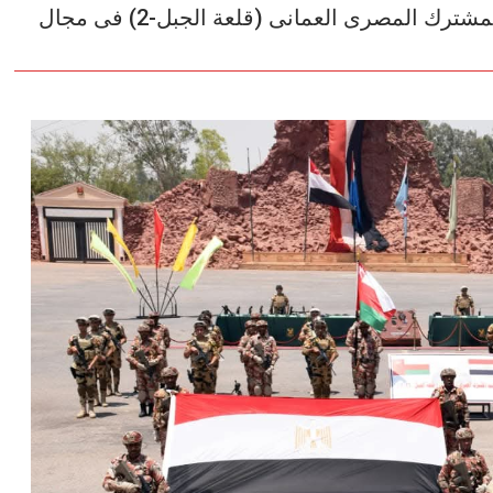
القوات المسلحة : إنطلاق فعاليات التدريب المشترك المصرى العمانى (قلعة الجبل-2) فى مجال