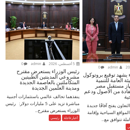
5 أغسطس، 2026
admin
0
0
admin
رئيس الوزراء يستعرض مقترح
 يشهد توقيع بروتوكول
مشروعي المدينتين الطبيتين
ئة العامة للتنمية
المتكاملتين بالعاصمة الجديدة
هاز مستقبل مصر
ومدينة العلمين الجديدة
فادة من الأصول ودعم
ينفذهما تحالف عالمي باستثمارات أجنبية
ية
مباشرة تزيد على 5 مليارات دولار: رئيس
لتعاون يفتح آفاقًا جديدة
الوزراء يستعرض مقترح...
لمواقع السياحية وإقامة
أخبارعاجلة
رئيسي
ة تتوافق مع...
ي