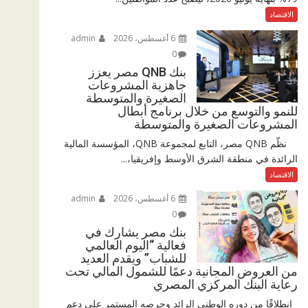
الاقتصاد
6 أغسطس، 2026
admin
0
بنك QNB مصر يعزز
جاهزية المشروعات
الصغيرة والمتوسطة
للنمو والتوسع من خلال برنامج أبطال
المشروعات الصغيرة والمتوسطة
نظّم QNB مصر، التابع لمجموعة QNB، المؤسسة المالية
الرائدة في منطقة الشرق الأوسط وإفريقيا،...
الاقتصاد
6 أغسطس، 2026
admin
0
بنك مصر يشارك في
فعالية “اليوم العالمي
للشباب” ويقدم العديد
من العروض المجانية دعمًا للشمول المالي تحت
رعاية البنك المركزي المصري
انطلاقًا من دوره الوطني الرائد وحرصه المستمر على دعم