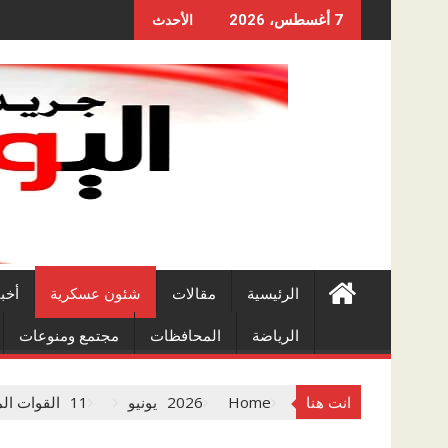
Skip
7 أغسطس، 2026
الأحدث
to
content
الرئيسية
مقالات
شئون عسكرية
أخب
الرياضة
المحافظات
مجتمع ومنوعات
انت هنا
Home
2026
يونيو
11
القوات المسل