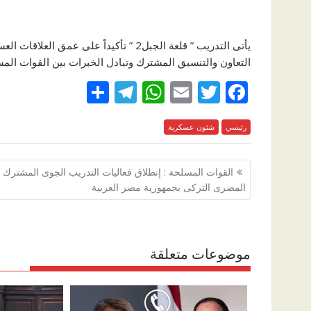
يأتى التدريب ” قلعة الجبل2 ” تأكيداً عل
التعاون والتنسيق المشترك وتبادل الخبرات بين القوات المس
S
T
W
E
T
F
h
el
h
m
w
ac
رئيسي
e
itt
شئون عسكرية
ai
at
e
ar
e
gr
s
l
er
b
تصفّح
القوات المسلحة : إنطلاق فعاليات التدريب الجوى المشترك
a
A
o
المقالات
المصرى التركى بجمهورية مصر العربية
m
p
o
p
k
موضوعات متعلقة