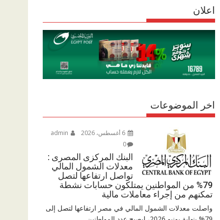
r
اعلان
p
r
e
p
a
m
اخر الموضوعات
6 أغسطس، 2026
admin
0
البنك المركزى المصرى :
معدلات الشمول المالي
تواصل ارتفاعها لتصل
79% من المواطنين يمتلكون حسابات نشطة
تمكنهم من إجراء معاملات مالية
واصلت معدلات الشمول المالي في مصر ارتفاعها لتصل إلى
79% بنهاية يونيو 2026، ليصبح عدد المواطنين...