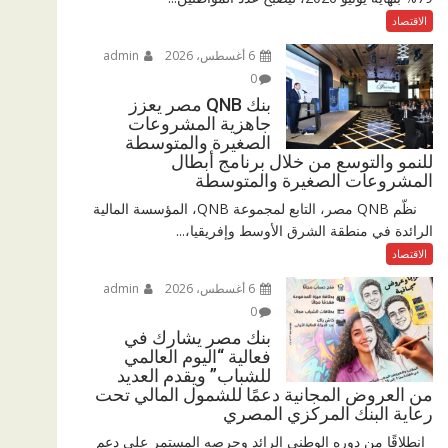
الاقتصاد
6 أغسطس، 2026
admin
0
بنك QNB مصر يعزز
جاهزية المشروعات
الصغيرة والمتوسطة
للنمو والتوسع من خلال برنامج أبطال
المشروعات الصغيرة والمتوسطة
نظّم QNB مصر، التابع لمجموعة QNB، المؤسسة المالية
الرائدة في منطقة الشرق الأوسط وإفريقيا،...
الاقتصاد
6 أغسطس، 2026
admin
0
بنك مصر يشارك في
فعالية “اليوم العالمي
للشباب” ويقدم العديد
من العروض المجانية دعمًا للشمول المالي تحت
رعاية البنك المركزي المصري
انطلاقًا من دوره الوطني الرائد وحرصه المستمر على دعم