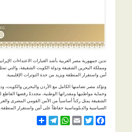
تدين جمهورية مصر العربية بأشد العبارات الاعتداءات الإيران
ومملكة البحرين الشقيقة ودولة الكويت الشقيقة، والتي تمثل ا
أمن واستقرار المنطقة ويزيد من حدة التوترات الإقليمية.
وتؤكد مصر تضامنها الكامل مع الأردن والبحرين والكويت، ودع
وحماية مواطنيها ومقدراتها الوطنية، مجددةً رفضها القاطع له
الشقيقة يمثل ركناً أساسياً من الأمن القومي المصرى والع
السياسية والدبلوماسية حفاظاً على أمن واستقرار المنطقة.
S
T
W
E
T
F
h
el
h
m
w
ac