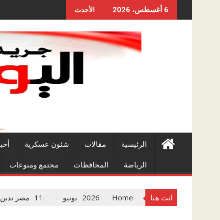
Skip
6 أغسطس، 2026
الأحدث
to
content
الرئيسية
مقالات
شئون عسكرية
أخب
الرياضة
المحافظات
مجتمع ومنوعات
انت هنا
Home
2026
يونيو
11
مصر تدين ا