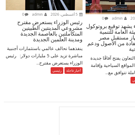
5 أغسطس، 2026
admin
0
0
admin
رئيس الوزراء يستعرض مقترح
 يشهد توقيع بروتوكول
مشروعي المدينتين الطبيتين
ئة العامة للتنمية
المتكاملتين بالعاصمة الجديدة
هاز مستقبل مصر
ومدينة العلمين الجديدة
فادة من الأصول ودعم
ينفذهما تحالف عالمي باستثمارات أجنبية
ية
مباشرة تزيد على 5 مليارات دولار: رئيس
لتعاون يفتح آفاقًا جديدة
الوزراء يستعرض مقترح...
لمواقع السياحية وإقامة
أخبارعاجلة
رئيسي
ة تتوافق مع...
ي