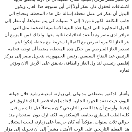
اكتشافات لحقول غاز، تفكر أولاً إلى أين ستوجه هذا الغاز، ويكون
البديل أن تفكر في عمل محطة إسالة مثل هذه المحطة، وتحتاج الى
جانب التكلفة الكبيرة من 5 إلى 7 سنوات كي يتم تنفيذها، أو تنظر إلى
الدول المجاورة التي لديها هذه البنية الأساسية الضخمة مثل التي
تتوافر لدى مصر وتبدأ عقد اتفاقيات ثنائية معها، ولذلك فمن المزمع أن
بئر الغاز الكبيرة لقبرص مع اكتمالها ستربط مع محطة إدكو؛ ليتم
تصدير الغاز القبرصي من خلال هذه المحطة، مضيفاً أن توجيه فخامة
الرئيس عبد الفتاح السيسي، رئيس الجمهورية، بتحويل مصر إلى مركز
إقليمي رئيسي لتداول الغاز والطاقة، يتحقق على الأرض الآن ويؤتي
ثماره.
وأشار الدكتور مصطفى مدبولي إلى زيارته لمدينة رشيد خلال جولته
اليوم، حيث تفقد الجهود الجارية لإعادة إحياء قصر الملك فاروق في
إدفينا، وأوضح أن هذا القصر التاريخي كان مستغلاً قبل ذلك من قِبل
كلية الطب البيطري بجامعة الإسكندرية، لكنه تُرك دون استخدام منذ
حوالي ثلاث سنوات، مؤكداً أنه كان حريصاً على زيارته لبحث استغلال
هذا المعلم التاريخي على الوجه الأمثل، مشيراً إلى أن تحويله إلى مزار