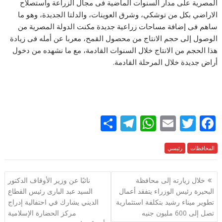
المصرية على مدار السنوات الماضية فى مجال الزراعة واستصلاح
الاراضي بكل من توشكي، وشرق العوينات، والدلتا الجديدة، وهو ما
ساهم فى إضافة مساحات زراعية جديدة مكنت الدولة المصرية من
الوصول إلى حجم الانتاج من محصول القمح، معربا عن أمله فى زيادة
هذا الحجم من الانتاج خلال السنوات القادمة، مع ما نشهده من دخول
أراض جديدة خلال المرحلة القادمة.
S
T
W
E
T
F
h
el
h
m
w
ac
e
المحافظات
رئيسي
itt
ai
at
e
ar
e
gr
s
l
er
b
تصفّح
خلال زيارته إلى محافظة
نائبًا عن وزير الأوقاف الدكتور
a
A
o
المقالات
البحيرة رئيس الوزراء يتفقد أعمال
السيد عبد البارى رئيس القطاع
m
p
o
تطوير ميناء رشيد بتكلفة استثمارية
الديني يشارك في احتفالية إدراج
p
k
تصل إلى 600 مليون جنيه
مركز الحضارة الإسلامية