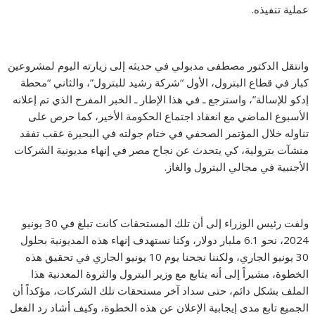
عملية تنفيذه.
وانتقل الدكتور مصطفى مدبولي في حديثه إلى زيارته اليوم لمشروعين
كبار في قطاع البترول، الأول “شركة رشيد للبترول”، والثاني “محطة
إدكو للإسالة”، واسترجع ـ في هذا الإطار ـ الخبر المفرح الذي تم إعلانه
الأسبوع الماضي مع انعقاد اجتماع الحكومة الأخير، كما حرص على
تناوله خلال المؤتمر الصحفي في ختام جولته في البحيرة عقب تفقد
منشآت بترولية، كي يتحدث عن نجاح مصر في إنهاء مديونية الشركات
الأجنبية في مجالي البترول والغاز.
ولفت رئيس الوزراء إلى أن تلك المستحقات كانت تبلغ في 30 يونيو
2024، نحو 6.1 مليار دولار، وكنا نستهدف إنهاء هذه المديونية بحلول
30 يونيو الجاري، ولكننا نجحنا يوم 10 يونيو الجاري في تحقيق هذه
الخطوة، مشيراً إلى أنه يتابع مع وزير البترول والثروة المعدنية هذا
الملف بشكل دائم، حتى سداد آخر مستحقات تلك الشركات، مؤكداً أن
الجميع تابع مدى إيجابية الإعلان عن هذه الخطوة، وكيف أشاد رد الفعل