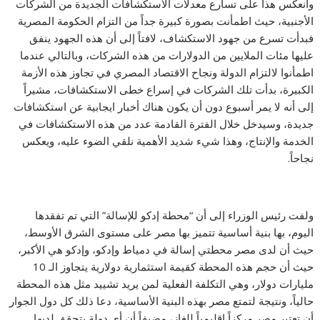
وانعكس هذا على تسارع معدلات الاستكشافات الجديدة من الشركات
الأجنبية، حيث اطمأنت بصورة كبيرة جداً من التزام الحكومة المصرية
فبدأت تسرع من جهود الاستكشاف، لافتاً إلى أن هذه الجهود ينفق
عليها مئات الملايين من الدولارات من هذه الشركات، وبالتالي عندما
اطمأنوا لالتزام الدولة ونجاح الاقتصاد المصري في تجاوز هذه الأزمة
الكبيرة، بدأت تلك الشركات في إسراع خطى الاستكشافات، مشيراً
إلى أنه لا يمر أسبوع دون أن يكون هناك أخبار ايجابية عن استكشافات
جديدة، وسيدخل خلال الفترة القادمة عدد من هذه الاستكشافات في
الخدمة والإنتاج، وهذا شيء شديد الأهمية نلقي الضوء عليه، ويعكس
نجاحاً.
ولفت رئيس الوزراء إلى أن “محطة إدكو للإسالة” التي تم تفقدها
اليوم، بها بنية أساسية تتميز بها مصر على مستوى الشرق الأوسط،
حيث أن لدى مصر محطتي إسالة في دمياط وإدكو، وإدكو هي الأكبر،
حيث أن حجم هذه المحطة كقيمة استثمارية دولارية يتجاوز الـ 10
مليارات دولار، وهي التكلفة الفعلية لمن يريد تشييد مثل هذه المحطة
حالياً، ونتيجة لتمتع مصر بهذه البنية الأساسية، دعا ذلك كل دول الجوار
أن تعتبر مصر مركزاً إقليمياً للغاز، مضيفاً أن أي دولة يتحقق لديها