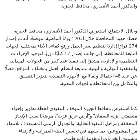
والدكتور أحمد الأنصاري، محافظ الجيزة.
وخلال الاجتماع، استعرض الدكتور أحمد الأنصاري، محافظ الجيزة،
حصاد جهود المحافظة خلال الـ120 يومًا الماضية، موضحًا أنه تم إصدار
274 قرارًا إداريًا لتنظيم سير العمل ورفع كفاءة الأداء بمختلف الجهات
التابعة للمحافظة، إلى جانب إصدار 17 كتابًا دوريًا لتوحيد الإجراءات
التنظيمية والإدارية، مشيرًا إلى تنفيذ عدد كبير من الجولات الميدانية
والتفقدية النهارية والليلية لمتابعة انتظام العمل بمختلف المواقع، فضلًا
عن عقد 48 اجتماعًا ولقاءً مع الأجهزة التنفيذية لتعزيز التنسيق
والتكامل بين المحافظة والجهات المعنية.
كما استعرض محافظ الجيزة الموقف التنفيذي لخطة تطوير وإحياء
منطقتي “نزلة السمان” و”أرض عزيز عزت”، موضحًا نسب الإنجاز
المحققة ومراحل التنفيذ الحالية، والجدول الزمني المستهدف للانتهاء
من المشروعين، بما يسهم في تحسين البيئة العمرانية والارتقاء
بمستوى الخدمات المقدمة للمواطنين.