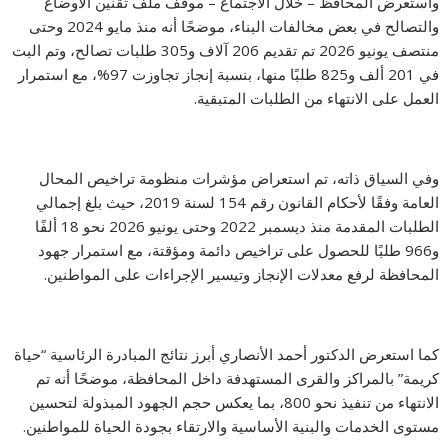
واستعرض المحافظ – خلال الاجتماع – موقف ملف تقنين الأوضاع
والتصالح في بعض مخالفات البناء، موضحًا أنه منذ مايو 2024 وحتى
منتصف يونيو 2026 تم تقديم 206 آلاف و305 طلبات تصالح، وتم البت
في 201 ألف و825 طلبًا منها، بنسبة إنجاز تجاوزت 97%، مع استمرار
العمل على الانتهاء من الطلبات المتبقية.
وفي السياق ذاته، تم استعراض مؤشرات منظومة تراخيص المحال
العامة وفقًا لأحكام القانون رقم 154 لسنة 2019، حيث بلغ إجمالي
الطلبات المقدمة منذ ديسمبر 2022 وحتى يونيو 2026 نحو 18 ألفًا
و966 طلبًا للحصول على تراخيص دائمة ومؤقتة، مع استمرار جهود
المحافظة لرفع معدلات الإنجاز وتيسير الإجراءات على المواطنين.
كما استعرض الدكتور أحمد الأنصاري أبرز نتائج المبادرة الرئاسية “حياة
كريمة” بالمراكز والقرى المستهدفة داخل المحافظة، موضحًا أنه تم
الانتهاء من تنفيذ نحو 800، بما يعكس حجم الجهود المبذولة لتحسين
مستوى الخدمات والبنية الأساسية والارتقاء بجودة الحياة للمواطنين.