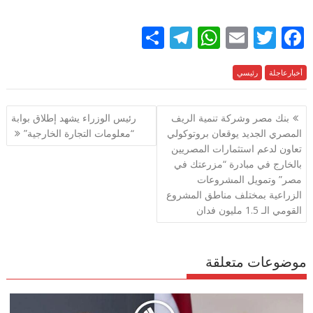
S
T
W
E
T
F
h
el
h
m
w
ac
e
أخبارعاجلة
رئيسي
itt
ai
at
e
ar
e
gr
s
l
er
b
تصفّح
بنك مصر وشركة تنمية الريف
رئيس الوزراء يشهد إطلاق بوابة
a
A
o
المقالات
المصري الجديد يوقعان بروتوكولي
“معلومات التجارة الخارجية”
m
p
o
تعاون لدعم استثمارات المصريين
p
k
بالخارج في مبادرة “مزرعتك في
مصر” وتمويل المشروعات
الزراعية بمختلف مناطق المشروع
القومي الـ 1.5 مليون فدان
موضوعات متعلقة