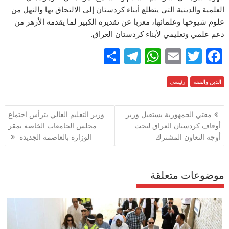
العلمية والدينية التي يتطلع أبناء كردستان إلى الالتحاق بها والنهل من
علوم شيوخها وعلمائها، معربا عن تقديره الكبير لما يقدمه الأزهر من
دعم علمي وتعليمي لأبناء كردستان العراق.
S
T
W
E
T
F
h
el
h
m
w
ac
e
الدين والفقه
رئيسي
itt
ai
at
e
ar
e
gr
s
l
er
b
تصفّح
مفتي الجمهورية يستقبل وزير
وزير التعليم العالي يترأس اجتماع
a
A
o
المقالات
أوقاف كردستان العراق لبحث
مجلس الجامعات الخاصة بمقر
m
p
o
أوجه التعاون المشترك
الوزارة بالعاصمة الجديدة
p
k
موضوعات متعلقة