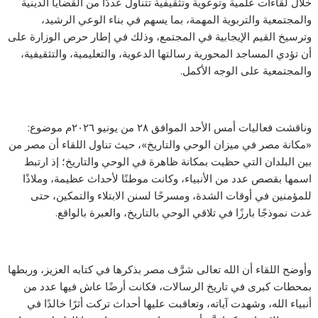
خلال لقاءات علمية وتوعوية وتثقيفية تتناول عددًا من القضايا الدينية
والمجتمعية والتربوية المهمة، بما يسهم في بناء الوعي الرشيد،
وترسيخ القيم الإيجابية في المجتمع، وذلك في إطار حرص الوزارة على
أن تؤدي المساجد المحورية رسالتها الدعوية، والتعليمية، والتثقيفية،
والمجتمعية على الوجه الأكمل.
وناقشت فعاليات أمس الأحد الموافق ٢٨ من يونيو ٢٠٢٦م موضوع:
«مكانة مصر في ميزان الوحي والتاريخ»، حيث تناول اللقاء أن مصر من
بين البلدان التي حظيت بمكانة ظاهرة في الوحي والتاريخ؛ إذ ارتبط
اسمها بقصص عدد من الأنبياء، وكانت موطنًا لأحداث عظيمة، وملاذًا
للمؤمنين في أوقات الشدة، ومسرحًا لسنن الابتلاء والتمكين، حتى
غدت نموذجًا بارزًا في تلاقي الوحي بالتاريخ، والعبرة بالواقع.
وأوضح اللقاء أن الله تعالى شرَّف مصر بذكرها في كتابه العزيز، وربطها
بمحطات كبرى في تاريخ الرسالات، فكانت أرضًا عاش فيها عدد من
أنبياء الله، وشهدت آياته، وتعاقبت عليها أحداث تركت أثرًا خالدًا في