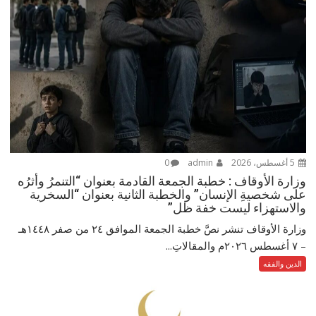
5 أغسطس، 2026
admin
0
وزارة الأوقاف : خطبة الجمعة القادمة بعنوان “التنمرُ وأثرُه
على شخصيةِ الإنسان” والخطبة الثانية بعنوان “السخرية
والاستهزاء ليست خفة ظل”
وزارة الأوقاف تنشر نصَّ خطبة الجمعة الموافق ٢٤ من صفر ١٤٤٨هـ
– ‏٧ أغسطس ٢٠٢٦م والمقالاتِ...
الدين والفقه