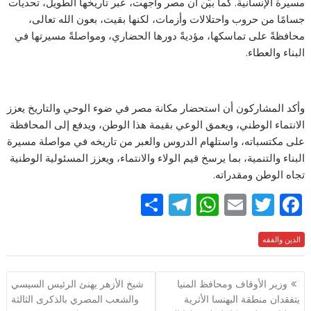
مسيرة الإنسانية. كما بيَّن أن مصر واجهت، عبر تاريخها الطويل، تحديات
جسامًا من حروب واحتلالات وأزمات، لكنها بقيت، بعون الله تعالى،
محافظةً على تماسكها، مؤديةً دورها الحضاري، ومواصلةً مسيرتها في
البناء والعطاء.
وأكد المشاركون أن استحضار مكانة مصر في ضوء الوحي والتاريخ يعزز
الانتماء الوطني، ويعمق الوعي بقيمة هذا الوطن، ويدفع إلى المحافظة
على مكتسباته، واستلهام الدروس والعبر من تاريخه في مواصلة مسيرة
البناء والتنمية، بما يرسخ قيم الولاء والانتماء، ويعزز المسئولية الوطنية
تجاه الوطن ومقدراته.
S
T
W
E
T
F
h
el
h
m
w
ac
e
الدين والفقه
itt
ai
at
e
ar
e
gr
s
l
er
b
تصفّح
وزير الأوقاف ومحافظ المنيا
شيخ الأزهر يهنئ الرئيس السيسي
a
A
o
المقالات
يتفقدان منطقة البهنسا الأثرية
والشعب المصري بالذكرى الثالثة