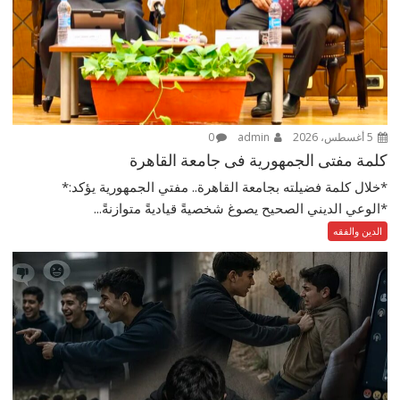
5 أغسطس، 2026
admin
0
كلمة مفتى الجمهورية فى جامعة القاهرة
*خلال كلمة فضيلته بجامعة القاهرة.. مفتي الجمهورية يؤكد:*
*الوعي الديني الصحيح يصوغ شخصيةً قياديةً متوازنةً...
الدين والفقه