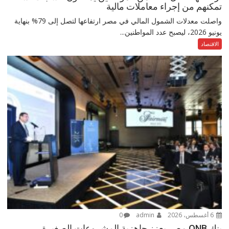
تمكنهم من إجراء معاملات مالية
واصلت معدلات الشمول المالي في مصر ارتفاعها لتصل إلى 79% بنهاية
يونيو 2026، ليصبح عدد المواطنين...
الاقتصاد
6 أغسطس، 2026
admin
0
بنك QNB مصر يعزز جاهزية المشروعات الصغيرة