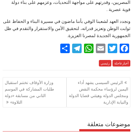
المصريين، وقدرتهم على مواجهة التحديات، وعزمهم على بناء دولة
قوية عصرية .
ونجدد العهد لشعبنا الوفي بأننا ماضون في مسيرة البناء و الحفاظ على
ثوابت الوطن وتعزيز قدراته، لتحقيق الأمن والاستقرار والتقدم في ظل
الجمهورية الجديدة لمصرنا العزيزة.
S
T
W
E
T
F
h
el
h
m
w
ac
e
أخبارعاجلة
رئيسي
itt
ai
at
e
ar
e
gr
s
l
er
b
تصفّح
الرئيس السيسى يشهد أداء
وزارة الأوقاف تختتم استقبال
a
A
o
المقالات
اليمين لرؤساء محكمة النقض
طلبات المشاركة في الموسم
m
p
o
ومجلس الدولة وهيئتي قضايا الدولة
الثاني من مسابقة «دولة
p
k
والنيابة الإدارية
التلاوة»
موضوعات متعلقة