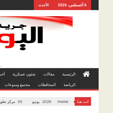
Skip
6 أغسطس، 2026
الأحدث
to
content
الرئيسية
مقالات
شئون عسكرية
أخب
الرياضة
المحافظات
مجتمع ومنوعات
انت هنا
Home
2026
يونيو
30
مركز تطوير