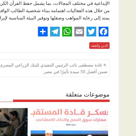
الإبداعية في مختلف المجالات، بما يشمل حفظ القرآن الكريم 
من خلال هذه الفعاليات اهتمامه ببناء شخصية الطالب الواف
يمتد إلى رعاية المواهب وصقلها وتوفير البيئة المناسبة لإبراز
S
T
W
E
T
F
الدين والفقه
h
e
h
m
w
a
a
l
a
a
i
c
تصفّح
غادة مصطفى نائب الرئيس التنفيذي للبنك الزراعي المصرى
r
e
t
i
t
e
المقالات
ضمن أفضل 50 سيدة تأثيرًا في مصر
e
g
s
l
t
b
r
A
e
o
موضوعات متعلقة
a
p
r
o
m
p
k