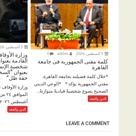
5 أغسطس، 2026
5 أغسطس، 2026
admin
0
وزارة الأوقا
القادمة بعنوان
كلمة مفتى الجمهورية فى جامعة
شخصيةِ الإنسا
القاهرة
بعنوان “السخ
*خلال كلمة فضيلته بجامعة القاهرة..
خفة ظل”
مفتي الجمهورية يؤكد:* *الوعي الديني
وزارة الأوقاف 
الصحيح يصوغ شخصيةً قياديةً متوازنةً...
الدين والفقه
أغسطس ٢٠٢٦م والمقالاتِ...
الدين والفقه
LEAVE A COMMENT