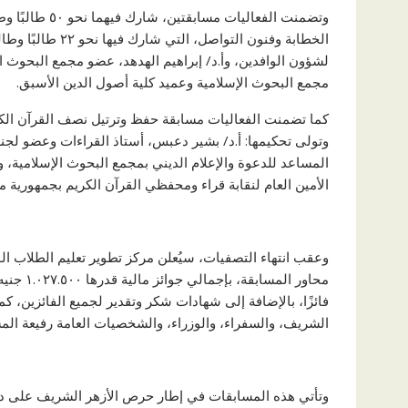
وتضمنت الفعالي
الخطابة وفنون الت
لشؤون الوافدين، وأ.د/ إبراهيم الهدهد، عضو مجمع البحوث ال
مجمع البحوث الإسلامية وعميد كلية أصول الدين الأسبق.
وتولى تحكيمها: أ.د/ بشير دعبس، أستاذ القراءات وعضو لجنة
المساعد للدعوة والإعلام الديني بمجمع البحوث الإسلامية، 
الأمين العام لنقابة قراء ومحفظي القرآن الكريم بجمهورية مص
وعقب انتهاء التصفيات، سيُعلن مركز تطوير تعليم الطلاب ا
فائزًا، بالإضافة إلى شهادات شكر وتقدير لجميع الفائزين، كم
الشريف، والسفراء، والوزراء، والشخصيات العامة رفيعة الم
وتأتي هذه المسابقات في إطار حرص الأزهر الشريف على دع