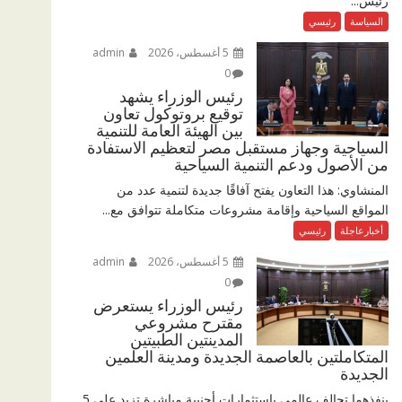
رئيس...
السياسة
رئيسي
5 أغسطس، 2026
admin
0
رئيس الوزراء يشهد
توقيع بروتوكول تعاون
بين الهيئة العامة للتنمية
السياحية وجهاز مستقبل مصر لتعظيم الاستفادة
من الأصول ودعم التنمية السياحية
المنشاوي: هذا التعاون يفتح آفاقًا جديدة لتنمية عدد من
المواقع السياحية وإقامة مشروعات متكاملة تتوافق مع...
أخبارعاجلة
رئيسي
5 أغسطس، 2026
admin
0
رئيس الوزراء يستعرض
مقترح مشروعي
المدينتين الطبيتين
المتكاملتين بالعاصمة الجديدة ومدينة العلمين
الجديدة
ينفذهما تحالف عالمي باستثمارات أجنبية مباشرة تزيد على 5