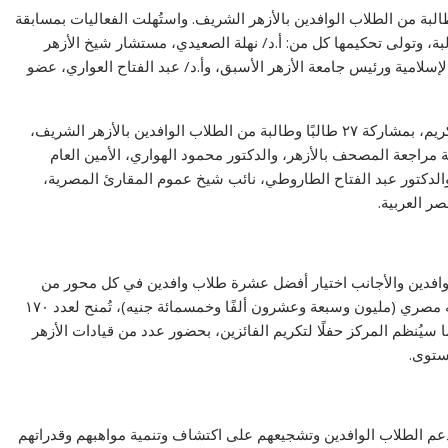
ات مسابقتين، شارك فيهما نحو ٥٠ طالبًا وطالبة من الطلاب الوافدين بالأزهر الشريف. واستُهلت الفعاليات بمسابقة
واصل، التي شارك فيها نحو ٢٢ طالبًا وطالبة، وتولى تحكيمها كل من: أ.د/ نهلة الصعيدي، مستشار شيخ الأزهر
إسلامية ورئيس جامعة الأزهر الأسبق، وأ.د/ عبد الفتاح العواري، عضو
كما تضمنت الفعاليات مسابقة حفظ وترتيل نصف القرآن الكريم، بمشاركة ٢٧ طالبًا وطالبة من الطلاب الوافدين بالأزهر الشريف،
 مراجعة المصحف بالأزهر، والدكتور محمود الهواري، الأمين العام
والدكتور عبد الفتاح الطاروطي، نائب شيخ عموم المقارئ المصرية،
ر العربية.
لوافدين والأجانب اختيار أفضل عشرة طلاب وافدين في كل محور من
محاور المسابقة، بإجمالي جوائز مالية قدرها ١.٠٢٧.٥٠٠ جنيه مصري (مليون وسبعة وعشرون ألفًا وخمسمائة جنيه)، تُمنح لعدد ١٧٠
ا سيُنظم المركز حفلًا لتكريم الفائزين، بحضور عدد من قيادات الأزهر
ستوى.
م الطلاب الوافدين وتشجيعهم على اكتشاف وتنمية مواهبهم وقدراتهم