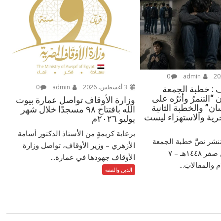
0
admin
3 أغسطس، 2026
admin
0
ف : خطبة الجمعة
 “التنمرُ وأثرُه على
وزارة الأوقاف تواصل عمارة بيوت
ن” والخطبة الثانية
الله بافتتاح ٩٨ مسجدًا خلال شهر
رية والاستهزاء ليست
يوليو ٢٠٢٦م
برعاية كريمةٍ من الأستاذ الدكتور أسامة
تنشر نصَّ خطبة الجمعة
الأزهري – وزير الأوقاف، تواصل وزارة
الموافق ٢٤ من صفر ١٤٤٨هـ – ‏٧
الأوقاف جهودها في عمارة...
الدين والفقه