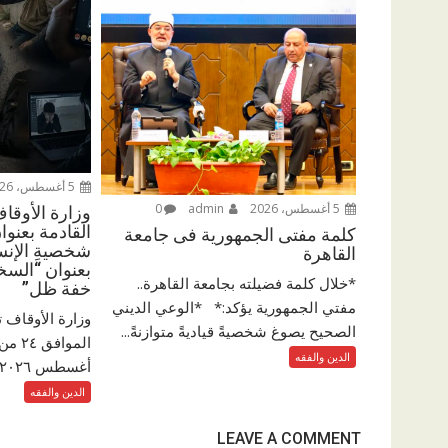
5 أغسطس، 2026
5 أغسطس، 2026
admin
0
وزارة الأوقا
القادمة بعنوان
كلمة مفتى الجمهورية فى جامعة
شخصيةِ الإنسا
القاهرة
بعنوان “السخ
*خلال كلمة فضيلته بجامعة القاهرة..
خفة ظل”
مفتي الجمهورية يؤكد:* *الوعي الديني
وزارة الأوقاف 
الصحيح يصوغ شخصيةً قياديةً متوازنةً...
الدين والفقه
أغسطس ٢٠٢٦م والمقالاتِ...
الدين والفقه
LEAVE A COMMENT