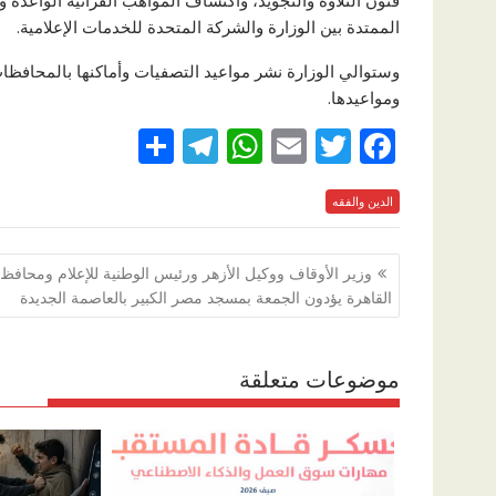
فنون التلاوة والتجويد، واكتشاف المواهب القرآنية الواعد
الممتدة بين الوزارة والشركة المتحدة للخدمات الإعلامية.
وستوالي الوزارة نشر مواعيد التصفيات وأماكنها بالمحافظا
ومواعيدها.
S
T
W
E
T
F
h
el
h
m
w
ac
e
الدين والفقه
itt
ai
at
e
ar
e
gr
s
l
er
b
تصفّح
وزير الأوقاف ووكيل الأزهر ورئيس الوطنية للإعلام ومحافظ
a
A
o
المقالات
القاهرة يؤدون الجمعة بمسجد مصر الكبير بالعاصمة الجديدة
m
p
o
p
k
موضوعات متعلقة