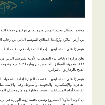
موسم الجمال يتجدد: المصريون والعالم يترقبون «دولة التلا
من أرض التلاوة ورُوَّادها.. انطلاق الموسم الثاني من رحاب ا
وتيسيرًا على المتسابقين.. إجراء التصفيات في ١٠ محافظات
١٤٤٨ هجرية، المواف
الفتح بالزقازيق) بالتزامن.
وتيسيرًا على المتسابقين، اعتمدت الوزارة إقامة التصفيا
القاهرة، والإسكندرية، والدقهلية، وأسيوط، وقنا، والإسماعيلي
الفرصة أمام المتسابقين، وييسر مشاركتهم من مختلف الم
إن “دولة التلاوة” المشروع وطني يجسد رؤية الوزارة في ترس