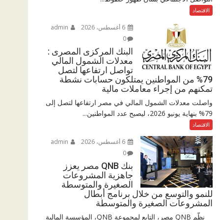
الاقتصاد
6 أغسطس، 2026
admin
0
البنك المركزى المصرى :
معدلات الشمول المالي
تواصل ارتفاعها لتصل
79% من المواطنين يمتلكون حسابات نشطة
تمكنهم من إجراء معاملات مالية
واصلت معدلات الشمول المالي في مصر ارتفاعها لتصل إلى
79% بنهاية يونيو 2026، ليصبح عدد المواطنين...
الاقتصاد
6 أغسطس، 2026
admin
0
بنك QNB مصر يعزز
جاهزية المشروعات
الصغيرة والمتوسطة
للنمو والتوسع من خلال برنامج أبطال
المشروعات الصغيرة والمتوسطة
نظّم QNB مصر، التابع لمجموعة QNB، المؤسسة المالية