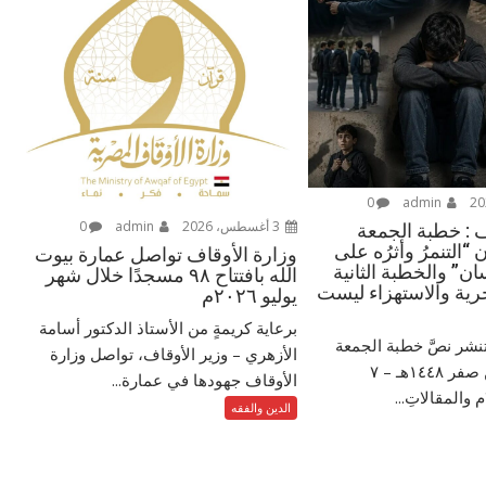
0
admin
3 أغسطس، 2026
admin
0
ف : خطبة الجمعة
 “التنمرُ وأثرُه على
وزارة الأوقاف تواصل عمارة بيوت
ن” والخطبة الثانية
الله بافتتاح ٩٨ مسجدًا خلال شهر
رية والاستهزاء ليست
يوليو ٢٠٢٦م
برعاية كريمةٍ من الأستاذ الدكتور أسامة
تنشر نصَّ خطبة الجمعة
الأزهري – وزير الأوقاف، تواصل وزارة
الموافق ٢٤ من صفر ١٤٤٨هـ – ‏٧
الأوقاف جهودها في عمارة...
الدين والفقه