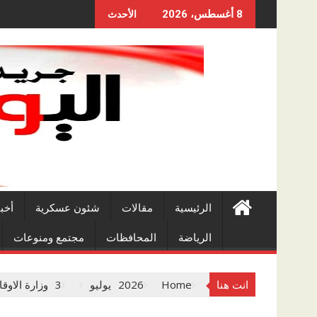
Skip
8 أغسطس، 2026
الأحدث
to
content
الرئيسية
مقالات
شئون عسكرية
أخب
الرياضة
المحافظات
مجتمع ومنوعات
انت هنا
Home
2026
يوليو
3
وزارة الاوق