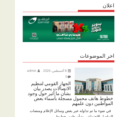
r
اعلان
p
r
e
p
a
m
اخر الموضوعات
8 أغسطس، 2026
admin
0
الجهاز القومي لتنظيم
الاتصالات يصدر بيان
بشأن ما أثير حول وجود
خطوط هاتف محمول مسجلة بأسماء بعض
المواطنين دون علمهم
في ضوء ما تم تداوله عبر بعض وسائل الإعلام ومنصات
التواصل الاجتماعي بشأن ظهور خطوط...