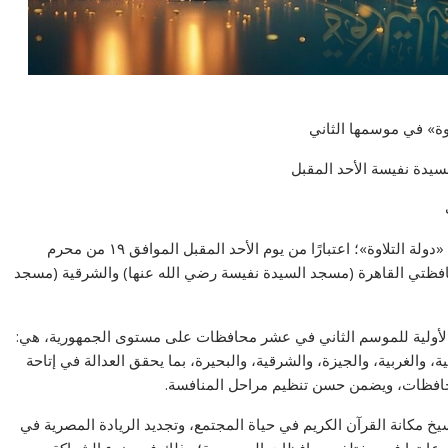
وة» في موسمها الثاني
لسيدة نفيسة الأحد المقبل
تعلن وزارة الأوقاف بدء التصفيات الأولية للموسم الثاني من «دولة التلاوة»؛ اعتبارًا من يوم الأحد المقبل الموافق ١٩ من محرم
ق للخامس من يوليو ٢٠٢٦ ميلادية، بمحافظتي القاهرة (مسجد السيدة نفيسة رضي الله عنها) والشرقية (مسجد
ت الأولية للموسم الثاني في عشر محافظات على مستوى الجمهورية، هي:
ة، والغربية، والجيزة، والشرقية، والبحيرة، بما يحقق العدالة في إتاحة
حافظات، ويضمن حسن تنظيم مراحل المنافسة.
يخ مكانة القرآن الكريم في حياة المجتمع، وتجديد الريادة المصرية في