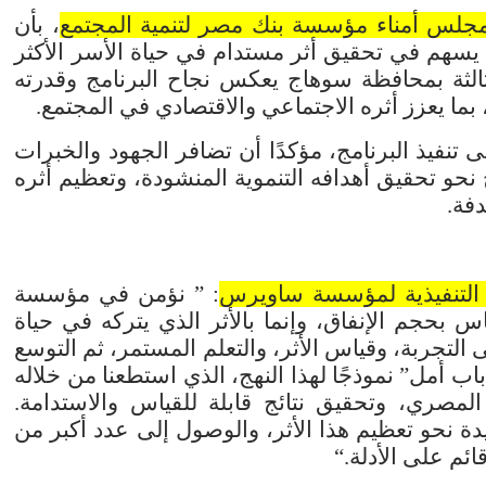
مجلس أمناء مؤسسة بنك مصر لتنمية المجتمع
، بأن
لًا يسهم في تحقيق أثر مستدام في حياة الأسر الأكثر
ثالثة بمحافظة سوهاج يعكس نجاح البرنامج وقدرته
ما يعزز أثره الاجتماعي والاقتصادي في المجتمع
.
تنفيذ البرنامج، مؤكدًا أن تضافر الجهود والخبرات
حو تحقيق أهدافه التنموية المنشودة، وتعظيم أثره
دفة
.
 التنفيذية لمؤسسة ساويرس
: ” نؤمن في مؤسسة
س بحجم الإنفاق، وإنما بالأثر الذي يتركه في حياة
التجربة، وقياس الأثر، والتعلم المستمر، ثم التوسع
باب أمل” نموذجًا لهذا النهج، الذي استطعنا من خلاله
لمصري، وتحقيق نتائج قابلة للقياس والاستدامة.
ة نحو تعظيم هذا الأثر، والوصول إلى عدد أكبر من
ائم على الأدلة
.
“