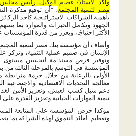
وأكد الأستاذ/ عصام الوكيل، رئيس مجل
مصر لتنمية المجتمع
، “أن توقيع مذكرة ا
بأهمية الشراكات الاستراتيجية كأحد الركائز
الجهود وتكامل الخبرات والموارد بما يسهم 
الأكثر احتياجًا، ويعزز من قدرة المؤسسات ع
وأضاف أن مؤسسة بنك مصر لتنمية المجتمع 
الإنسان في صميم عملية التنمية، وتركز على 
وتوفير فرص مستدامة لتحسين مستوى الم
المؤسسة في التوسع بالمرحلة الثالثة من ب
الأولى بالرعاية من خلال حزمة مترابطة من
معالجة التحديات الاقتصادية والاجتماعية 
دعم سبل كسب العيش، وتعزيز الأمن الغذائي
تنمية المهارات الحياتية وتعزيز القدرة على 
مؤكدا حرص المؤسسة على المتابعة المستم
وتعظيم العائد التنموي لهذه الشراكة بما ينع