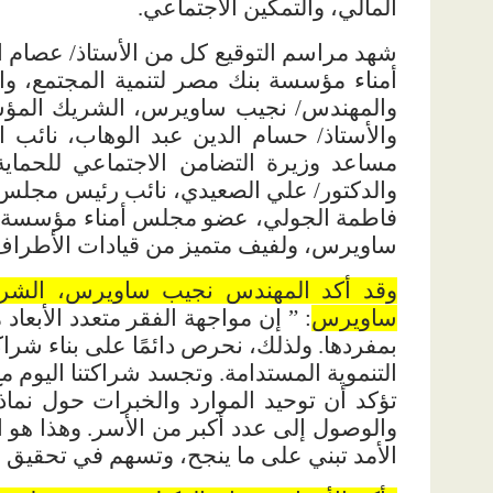
المالي، والتمكين الاجتماعي
.
شهد مراسم التوقيع كل من الأستاذ/ عصام
أمناء مؤسسة بنك مصر لتنمية المجتمع، وا
والمهندس/ نجيب ساويرس، الشريك الم
والأستاذ/ حسام الدين عبد الوهاب، نائب 
مساعد وزيرة التضامن الاجتماعي للحماية ا
والدكتور/ علي الصعيدي، نائب رئيس مجلس أ
فاطمة الجولي، عضو مجلس أمناء مؤسسة ب
ساويرس، ولفيف متميز من قيادات الأطراف
وقد أكد المهندس نجيب ساويرس، الش
ساويرس
: ” إن مواجهة الفقر متعدد الأبع
بمفردها. ولذلك، نحرص دائمًا على بناء شر
التنموية المستدامة. وتجسد شراكتنا اليوم 
تؤكد أن توحيد الموارد والخبرات حول نماذج
والوصول إلى عدد أكبر من الأسر. وهذا هو ا
الأمد تبني على ما ينجح، وتسهم في تحقيق الا