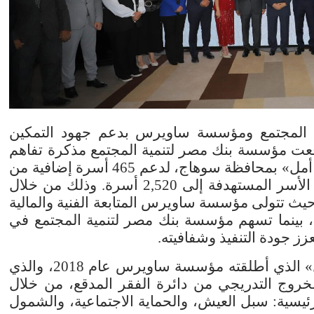
 المجتمع ومؤسسة ساويرس بدعم جهود التمكين
قّعت مؤسسة بنك مصر لتنمية المجتمع مذكرة تفاهم
للتوسع في المرحلة الثالثة من برنامج «باب أمل» بمحافظة سوهاج، لدعم 465 أسرة إضافية من
الأسر الأكثر استحقاقًا، ليرتفع إجمالي عدد الأسر المستهدفة إلى 2,520 أسرة. وذلك من خلال
يث تتولى مؤسسة ساويرس المتابعة الفنية والمالية
ة، بينما تسهم مؤسسة بنك مصر لتنمية المجتمع في
زز جودة التنفيذ وشفافيته.
ويأتي هذا التوسع امتدادًا لبرنامج «باب أمل» الذي أطلقته مؤسسة ساويرس عام 2018، والذي
لخروج التدريجي من دائرة الفقر المدقع، من خلال
يسية: سبل العيش، والحماية الاجتماعية، والشمول