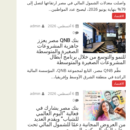
واصلت معدلات الشمول المالي في مصر ارتفاعها لتصل إلى
79% بنهاية يونيو 2026، ليصبح عدد المواطنين...
الاقتصاد
6 أغسطس، 2026
admin
0
بنك QNB مصر يعزز
جاهزية المشروعات
الصغيرة والمتوسطة
للنمو والتوسع من خلال برنامج أبطال
المشروعات الصغيرة والمتوسطة
نظّم QNB مصر، التابع لمجموعة QNB، المؤسسة المالية
الرائدة في منطقة الشرق الأوسط وإفريقيا،...
الاقتصاد
6 أغسطس، 2026
admin
0
بنك مصر يشارك في
فعالية “اليوم العالمي
للشباب” ويقدم العديد
من العروض المجانية دعمًا للشمول المالي تحت
رعاية البنك المركزي المصري