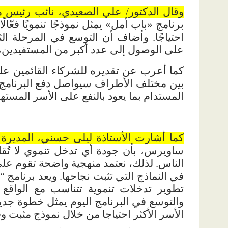
وقال الدكتور/ علي الصعيدي، نائب رئيس 
برنامج «باب أمل» يمثل نموذجًا تنمويًا فعّا
احتياجًا. وأضاف أن التوسع في المرحلة ال
على الوصول إلى عدد أكبر من المستفيدين، ب
كما أعرب عن تقديره للشركاء القائمين على 
بين مختلف الأطراف سيواصل دفع البرنامج ن
المستدام بما يعود بالنفع على الأسر المسته
كما أشارت الأستاذة ليلى حسني، المديرة
ساويرس، بأن جودة
أي تدخل تنموي لا تُقا
الناس. لذلك، نعتمد منهجية واضحة تقوم على 
في النماذج التي تثبت نجاحها. ويعد برنامج “
تطوير تدخلات تنموية تتناسب مع الواقع ا
والتوسع في البرنامج اليوم يمثل خطوة جديد
الأسر الأكثر احتياجا من خلال نموذج مثبت وق