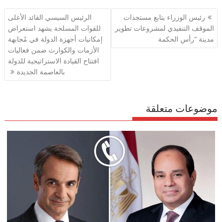
e
gr
s
l
er
b
تصفّح
رئيس الوزراء يتابع مستجدات
الرئيس السيسي القائد الأعلى
a
A
o
المقالات
الموقف التنفيذي لمشروعات تطوير
للقوات المسلحة يشهد استعراض
m
p
o
مدينة “رأس الحكمة
إمكانيات أجهزة الدولة في مُجابهة
p
k
الأزمات والكوارث ضمن فعاليات
افتتاح القيادة الاستراتيجية للدولة
بالعاصمة الجديدة
موضوعات متعلقة