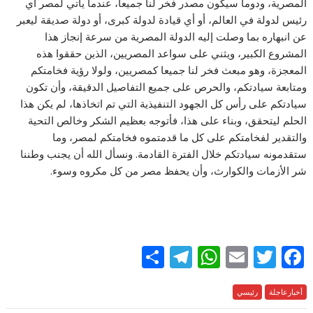
المصرية، ودوما سيكون مصدر فخر لنا جميعا، عندما يأتي لمصر أي
رئيس لدولة في العالم، أو أي قيادة لدولة كبرى، أو دولة صديقة ليعبر
عن انبهاره بما وصلت إليه الدولة المصرية من سرعة إنجاز هذا
المشروع الكبير، ويثني على سواعد المصريين، الذين حققوا هذه
المعجزة، وهو مبعث فخر لنا جميعا كمصريين، ولولا رؤية فخامتكم
ومتابعة سيادتكم، والحرص على جميع التفاصيل الدقيقة، وأن تكون
سيادتكم على رأس كل الجهود التنفيذية التي تم اتخاذها، لم يكن هذا
الحلم ليتحقق، وبناء على هذا، فأتوجه بعظيم الشكر وخالص التحية
والتقدير لفخامتكم على كل ما قدمتموه فخامتكم لمصر، وما
ستقدمونه سيادتكم خلال الفترة القادمة. ونسأل الله أن يجنب وطننا
شر الأزمات والكوارث، وأن يحفظ مصر من كل مكروه وسوء.
S
T
W
E
T
F
h
el
h
m
w
ac
e
أخبارعاجلة
رئيسي
itt
ai
at
e
ar