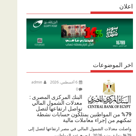
r
اعلان
p
r
e
p
a
m
اخر الموضوعات
6 أغسطس، 2026
admin
0
البنك المركزى المصرى :
معدلات الشمول المالي
تواصل ارتفاعها لتصل
79% من المواطنين يمتلكون حسابات نشطة
تمكنهم من إجراء معاملات مالية
واصلت معدلات الشمول المالي في مصر ارتفاعها لتصل إلى
79% بنهاية يونيو 2026، ليصبح عدد المواطنين...