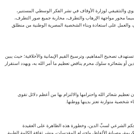
دعوي والتثقيفي لوزارة الأوقاف في نشر الفكر الوسطي المستنير،
 سيما محور مواجهة الإرهاب والتطرف، محاربة جميع صور التطرف،
اق، والعمل على استعادة وبناء الشخصية المصرية الوطنية من منطلق
ستهدف تصحيح المفاهيم، وترسيخ القيم الإيمانية والأخلاقية؛ حيث يبين
ين أو بشعائره سلوك محرم يناقض تعظيم ما أمر الله به، ويهدد استقرار
تعظيم شعائر الله واحترامها والالتزام بها من أعظم دلائل تقوى
ء شخصية متوازنة تعتز بدينها ووطنها.
حكم الشرعي لسبِّ الدين، وخطورة هذه الظاهرة على العقيدة
ريمة، وصيانة الألفاظ، واحترام المقدسات، ونشر ثقافة الكلمة الطيبة