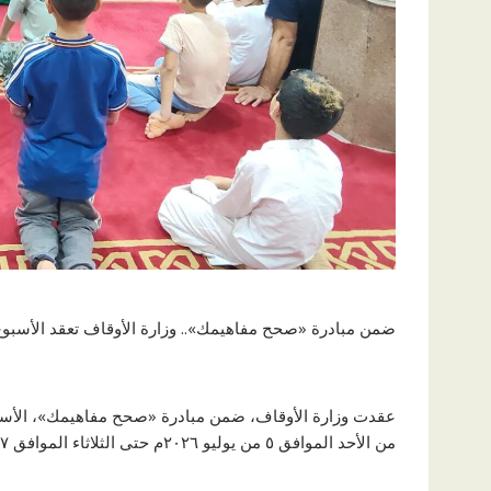
ضمن مبادرة «صحح مفاهيمك».. وزارة الأوقاف تعقد الأسبوع الثقافي في ٢٧ مسجدً
من الأحد الموافق ٥ من يوليو ٢٠٢٦م حتى الثلاثاء الموافق ٧ من يوليو ٢٠٢٦م، عقب صلاة المغرب.