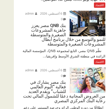
الاقتصاد
6 أغسطس، 2026
admin
0
بنك QNB مصر يعزز
جاهزية المشروعات
الصغيرة والمتوسطة
للنمو والتوسع من خلال برنامج أبطال
المشروعات الصغيرة والمتوسطة
نظّم QNB مصر، التابع لمجموعة QNB، المؤسسة المالية
الرائدة في منطقة الشرق الأوسط وإفريقيا،...
الاقتصاد
6 أغسطس، 2026
admin
0
بنك مصر يشارك في
فعالية “اليوم العالمي
للشباب” ويقدم العديد
من العروض المجانية دعمًا للشمول المالي تحت
رعاية البنك المركزي المصري
انطلاقًا من دوره الوطني الرائد وحرصه المستمر على دعم