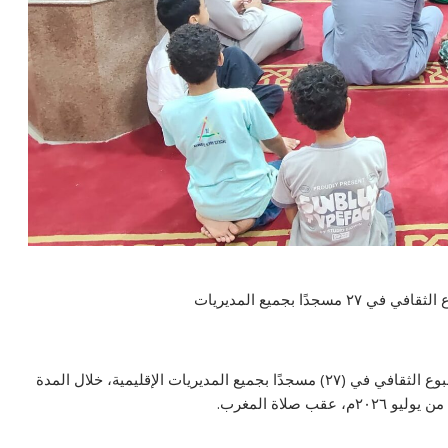
ا بجميع المديريات
عقدت وزارة الأوقاف، ضمن مبادرة «صحح مفاهيمك»، الأسبوع الثقافي في (٢٧) مسجدًا بجميع المديريات الإقليمية، خلال المدة