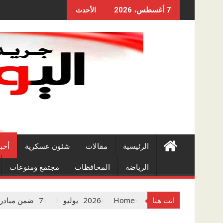
Skip
7 أغسطس، 2026
الأحدث
to
content
الرئيسية
مقالات
شئون عسكرية
أخب
الرياضة
المحافظات
مجتمع ومنوعات
انت هنا
Home
2026
يوليو
7
ضمن مبادرة «صح