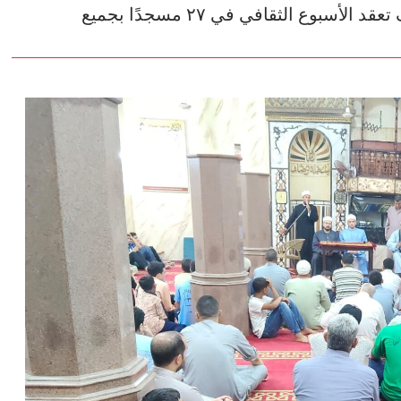
ضمن مبادرة «صحح مفاهيمك» وزارة الأوقاف تعقد الأسبوع الثقافي في ٢٧ مسجدًا بجميع