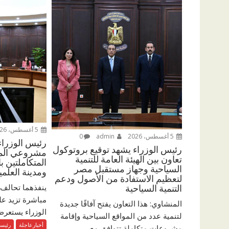
5 أغسطس، 2026
5 أغسطس، 2026
admin
0
رئيس الوزرا
رئيس الوزراء يشهد توقيع بروتوكول
مشروعي المدي
تعاون بين الهيئة العامة للتنمية
المتكاملتين ب
السياحية وجهاز مستقبل مصر
ومدينة العلمي
لتعظيم الاستفادة من الأصول ودعم
ينفذهما تحالف 
التنمية السياحية
المنشاوي: هذا التعاون يفتح آفاقًا جديدة
الوزراء يستعرض
لتنمية عدد من المواقع السياحية وإقامة
أخبارعاجلة
رئيس
مشروعات متكاملة تتوافق مع...