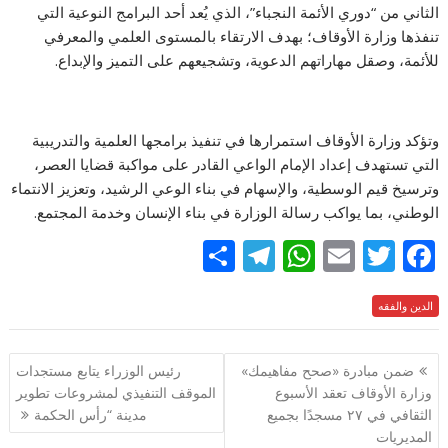
الثاني من “دوري الأئمة النجباء”، الذي يُعد أحد البرامج النوعية التي
تنفذها وزارة الأوقاف؛ بهدف الارتقاء بالمستوى العلمي والمعرفي
للأئمة، وصقل مهاراتهم الدعوية، وتشجيعهم على التميز والإبداع.
وتؤكد وزارة الأوقاف استمرارها في تنفيذ برامجها العلمية والتدريبية
التي تستهدف إعداد الإمام الواعي القادر على مواكبة قضايا العصر،
وترسيخ قيم الوسطية، والإسهام في بناء الوعي الرشيد، وتعزيز الانتماء
الوطني، بما يواكب رسالة الوزارة في بناء الإنسان وخدمة المجتمع.
S
T
W
E
T
F
h
el
h
m
w
ac
e
الدين والفقه
itt
ai
at
e
ar
e
gr
s
l
er
b
تصفّح
ضمن مبادرة «صحح مفاهيمك»
رئيس الوزراء يتابع مستجدات
a
A
o
المقالات
وزارة الأوقاف تعقد الأسبوع
الموقف التنفيذي لمشروعات تطوير
m
p
o
الثقافي في ٢٧ مسجدًا بجميع
مدينة “رأس الحكمة
p
k
المديريات