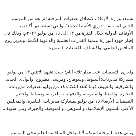
تستعد وزارة الأوقاف لانطلاق تصفيات المرحلة الرابعة من الموسم
الثاني لمسابقة “دوري الأئمة النجباء”، والتي تستضيفها أكاديمية
الأوقاف الدولية خلال الفترة من ١٣ إلى ١٥ من يوليو ٢٠٢٦م، وذلك في
إطار جهود الوزارة لتنمية القدرات العلمية والدعوية للأئمة، وتعزيز روح
التنافس العلمي، واكتشاف الكفاءات المتميزة.
وتُجرى التصفيات على مدار ثلاثة أيام؛ حيث تشهد الاثنين ١٣ من يوليو
مشاركة مديريات: أسيوط، وسوهاج، ومرسى مطروح، والوادي الجديد،
والشرقية، والفيوم، فيما تُعقد الثلاثاء ١٤ من يوليو تصفيات مديريات:
البحيرة، والمنيا، والقليوبية، والدقهلية، والغربية، ودمياط. وتُختتم
التصفيات الأربعاء ١٥ من يوليو بمشاركة مديريات: القاهرة، والمجلس
الأعلى للشئون الإسلامية، والسويس، والمنوفية، والجيزة، وبني سويف.
وتأتي هذه المرحلة استكمالًا لمراحل المنافسة العلمية في الموسم