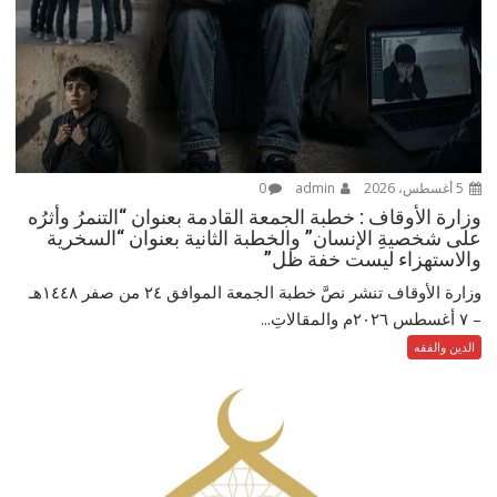
5 أغسطس، 2026
admin
0
وزارة الأوقاف : خطبة الجمعة القادمة بعنوان “التنمرُ وأثرُه
على شخصيةِ الإنسان” والخطبة الثانية بعنوان “السخرية
والاستهزاء ليست خفة ظل”
وزارة الأوقاف تنشر نصَّ خطبة الجمعة الموافق ٢٤ من صفر ١٤٤٨هـ
– ‏٧ أغسطس ٢٠٢٦م والمقالاتِ...
الدين والفقه