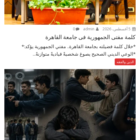
5 أغسطس، 2026
admin
0
كلمة مفتى الجمهورية فى جامعة القاهرة
*خلال كلمة فضيلته بجامعة القاهرة.. مفتي الجمهورية يؤكد:*
*الوعي الديني الصحيح يصوغ شخصيةً قياديةً متوازنةً...
الدين والفقه