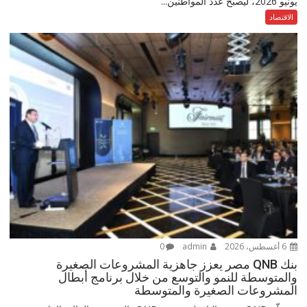
يونيو 2026، ليصبح عدد المواطنين...
الاقتصاد
6 أغسطس، 2026
admin
0
بنك QNB مصر يعزز جاهزية المشروعات الصغيرة
والمتوسطة للنمو والتوسع من خلال برنامج أبطال
المشروعات الصغيرة والمتوسطة