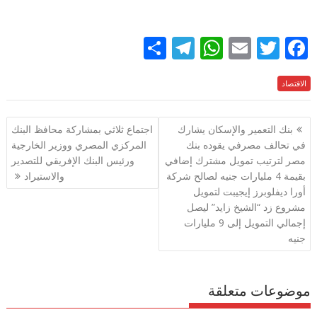
S
T
W
E
T
F
h
el
h
m
w
ac
الاقتصاد
e
itt
ai
at
e
ar
e
gr
s
l
er
b
تصفّح
بنك التعمير والإسكان يشارك
اجتماع ثلاثي بمشاركة محافظ البنك
a
A
o
المقالات
في تحالف مصرفي يقوده بنك
المركزي المصري ووزير الخارجية
m
p
o
مصر لترتيب تمويل مشترك إضافي
ورئيس البنك الإفريقي للتصدير
p
k
بقيمة 4 مليارات جنيه لصالح شركة
والاستيراد
أورا ديفلوبرز إيجيبت لتمويل
مشروع زد “الشيخ زايد” ليصل
إجمالي التمويل إلى 9 مليارات
جنيه
موضوعات متعلقة