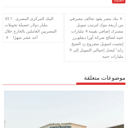
الاقتصاد
e
itt
ai
at
e
ar
e
gr
s
l
er
b
تصفّح
بنك مصر يقود تحالف مصرفي
البنك المركزى المصرى : 43.1
a
A
o
المقالات
من أربعة بنوك لترتيب تمويل
مليار دولار حصيلة تحويلات
m
p
o
مشترك إضافي بقيمة 4 مليارات
المصريين العاملين بالخارج خلال
p
k
جنيه لصالح شركة أورا ديفلوبرز
أحد عشر شهرًا
إيجيبت لتمويل مشروع زد الشيخ
زايد” ليصل إجمالي التمويل إلى 9
مليارات جنيه
موضوعات متعلقة