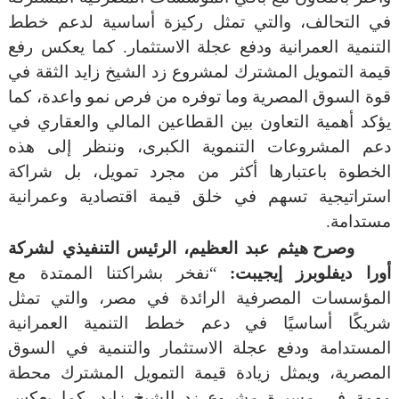
في التحالف، والتي تمثل ركيزة أساسية لدعم خطط
التنمية العمرانية ودفع عجلة الاستثمار. كما يعكس رفع
قيمة التمويل المشترك لمشروع زد الشيخ زايد الثقة في
قوة السوق المصرية وما توفره من فرص نمو واعدة، كما
يؤكد أهمية التعاون بين القطاعين المالي والعقاري في
دعم المشروعات التنموية الكبرى، وننظر إلى هذه
الخطوة باعتبارها أكثر من مجرد تمويل، بل شراكة
استراتيجية تسهم في خلق قيمة اقتصادية وعمرانية
مستدامة.
وصرح هيثم عبد العظيم، الرئيس التنفيذي لشركة
أورا ديفلوبرز إيجيبت:
“نفخر بشراكتنا الممتدة مع
المؤسسات المصرفية الرائدة في مصر، والتي تمثل
شريكًا أساسيًا في دعم خطط التنمية العمرانية
المستدامة ودفع عجلة الاستثمار والتنمية في السوق
المصرية، ويمثل زيادة قيمة التمويل المشترك محطة
مهمة في مسيرة مشروع زد الشيخ زايد، كما يعكس