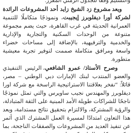
والتسليم وفقًا للجدول الزمني المقرر.”
ويعد مشروع زد الشيخ زايد أحد المشروعات الرائدة
لشركة أورا ديفلوبرز إيجيبت
، ونموذجًا متكاملًا للتنمية
العمرانية الحديثة في غرب القاهرة، حيث يضم مجموعة
متنوعة من الوحدات السكنية والتجارية والإدارية
والخدمية والترفيهية، بالإضافة إلى مساحات خضراء
واسعة ومرافق متكاملة صممت لتوفير تجربة معيشية
متطورة.
وصرح الأستاذ/ عمرو الشافعي
، الرئيس التنفيذي
والعضو المنتدب لبنك الإمارات دبي الوطني – مصر،
قائلاً: “نفخر بعلاقتنا الاستراتيجية الراسخة مع شركة اورا
ديفلوبرز والمهندس نجيب ساويرس والتي تمثل نموذجًا
ناجحًا للشراكات طويلة الأمد المبنية على الثقة المتبادلة،
والرؤية المشتركة، والالتزام بتحقيق نتائج مستدامة، ويعد
هذا التعاون امتدادًا لمسيرة العمل المشترك الذي أثمر
عن تنفيذ العديد من المشروعات والصفقات الناجحة، بما