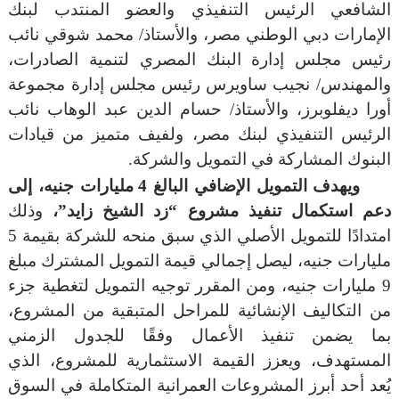
الشافعي الرئيس التنفيذي والعضو المنتدب لبنك
الإمارات دبي الوطني مصر، والأستاذ/ محمد شوقي نائب
رئيس مجلس إدارة البنك المصري لتنمية الصادرات،
والمهندس/ نجيب ساويرس رئيس مجلس إدارة مجموعة
أورا ديفلوبرز، والأستاذ/ حسام الدين عبد الوهاب نائب
الرئيس التنفيذي لبنك مصر، ولفيف متميز من قيادات
البنوك المشاركة في التمويل والشركة.
ويهدف التمويل الإضافي البالغ 4 مليارات جنيه، إلى
دعم استكمال تنفيذ مشروع “زد الشيخ زايد”،
وذلك
امتدادًا للتمويل الأصلي الذي سبق منحه للشركة بقيمة 5
مليارات جنيه، ليصل إجمالي قيمة التمويل المشترك مبلغ
9 مليارات جنيه، ومن المقرر توجيه التمويل لتغطية جزء
من التكاليف الإنشائية للمراحل المتبقية من المشروع،
بما يضمن تنفيذ الأعمال وفقًا للجدول الزمني
المستهدف، ويعزز القيمة الاستثمارية للمشروع، الذي
يُعد أحد أبرز المشروعات العمرانية المتكاملة في السوق