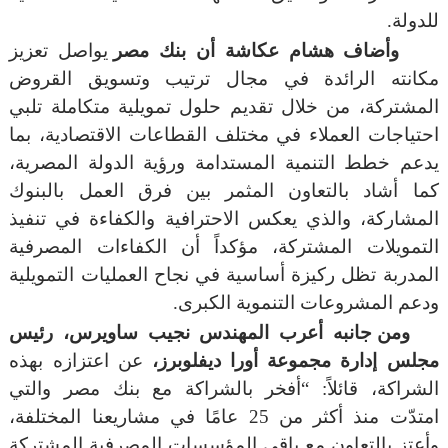
للدولة
.
وأضاف هشام عكاشة أن بنك مصر
يواصل تعزيز
مكانته الرائدة في مجال ترتيب وتسويق القروض
المشتركة، من خلال تقديم حلول تمويلية متكاملة تلبي
احتياجات العملاء في مختلف القطاعات الاقتصادية، بما
يدعم خطط التنمية المستدامة ورؤية الدولة المصرية،
كما أشاد بالتعاون المثمر بين فرق العمل بالبنوك
المشاركة، والذي يعكس الاحترافية والكفاءة في تنفيذ
التمويلات المشتركة، مؤكداً أن الكفاءات المصرفية
المدربة تظل ركيزة أساسية في نجاح العمليات التمويلية
ودعم المشروعات التنموية الكبرى.
ومن جانبه أعرب المهندس نجيب ساويرس، رئيس
مجلس إدارة مجموعة أورا ديفلوبرز،
عن اعتزازه بهذه
الشراكة، قائلاً: “أفخر بالشراكة مع بنك مصر والتي
امتدّت منذ أكثر من
25
عامًا في مشاريعنا المختلفة،
وأعتز بالتعاون مع باقي المؤسسات المصرفية المشتركة