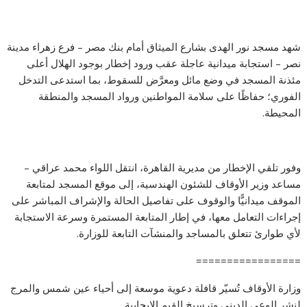
شهد مسجد نور الهدى بشارع الميثاق أمام بنك مصر – فرع زهراء مدينة
نصر – استجابة ميدانية عاجلة عقب ورود إخطار بوجود الهلال أعلى
مئذنة المسجد في وضع مائل ومعرَّض للسقوط، بما استدعى التدخل
الفوري؛ حفاظًا على سلامة المواطنين ورواد المسجد والمنطقة
المحيطة.
وفور تلقي الإخطار من مديرية القاهرة، انتقل اللواء محمد عراقي –
مساعد وزير الأوقاف للشئون الهندسية، إلى موقع المسجد لمتابعة
الموقف ميدانيًّا والوقوف على تفاصيل الحالة والإشراف المباشر على
إجراءات التعامل معها، في إطار المتابعة المستمرة وسرعة الاستجابة
لأي طوارئ تتعلق بالمساجد والمنشآت التابعة للوزارة.
=================
وزارة الأوقاف تُسيّر قافلة دعوية موسعة إلى أحياء عين شمس والمرج
لنشر الوعي الديني وترسيخ القيم الإيجابية