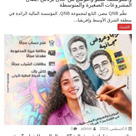
المشروعات الصغيرة والمتوسطة
نظّم QNB مصر، التابع لمجموعة QNB، المؤسسة المالية الرائدة في
منطقة الشرق الأوسط وإفريقيا،...
الاقتصاد
6 أغسطس، 2026
admin
0