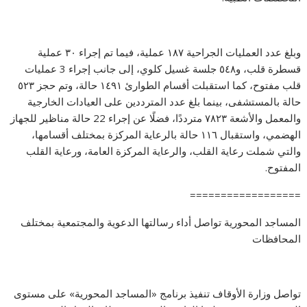
وبلغ عدد العمليات الجراحية ١٨٧ عملية، فيما تم إجراء ٣٠ عملية
قسطرة قلب، و٥٤٨ جلسة غسيل كلوي، إلى جانب إجراء 3 عمليات
قلب مفتوح، كما استقبلت أقسام الطوارئ ١٤٩١ حالة، وتم حجز ٥٢٣
حالة بالمستشفى، بينما بلغ عدد المترددين على العيادات الخارجية
والمعمل والأشعة ٧٨٢٣ مترددًا، فضلًا عن إجراء 22 حالة مناظير للجهاز
الهضمي، واستقبال ١١٦ حالة بالرعاية المركزة بمختلف أقسامها،
والتي شملت رعاية القلب، والرعاية المركزة العامة، ورعاية القلب
المفتوح.
==================
المساجد المحورية تواصل أداء رسالتها الدعوية والمجتمعية بمختلف
المحافظات
تواصل وزارة الأوقاف تنفيذ برنامج «المساجد المحورية» على مستوى