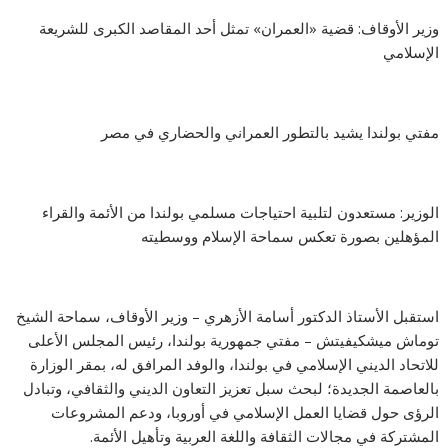
وزير الأوقاف: قضية «العمران» تمثل أحد المقاصد الكبرى للشريعة
الإسلامي
مفتي بولندا يشيد بالتطور العمراني والحضاري في مصر
الوزير: مستعدون لتلبية احتياجات مسلمي بولندا من الأئمة والقراء
المؤهلين بصورة تعكس سماحة الإسلام ووسطيته
استقبل الأستاذ الدكتور أسامة الأزهري – وزير الأوقاف، سماحة الشيخ
توماش ميشكيفيتش – مفتي جمهورية بولندا، رئيس المجلس الأعلى
للاتحاد الديني الإسلامي في بولندا، والوفد المرافق له، بمقر الوزارة
بالعاصمة الجديدة؛ لبحث سبل تعزيز التعاون الديني والثقافي، وتبادل
الرؤى حول قضايا العمل الإسلامي في أوروبا، ودعم المشروعات
المشتركة في مجالات الثقافة واللغة العربية وتأهيل الأئمة.