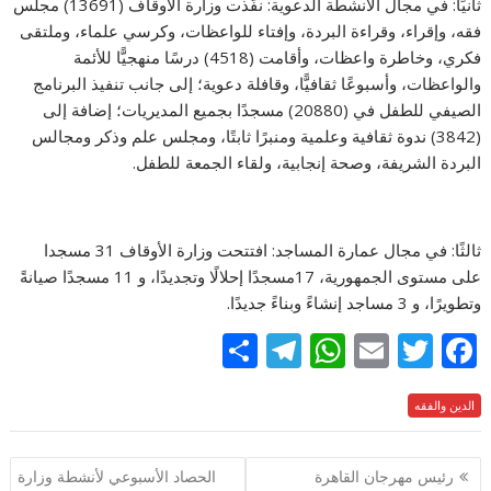
ثانيًا: في مجال الأنشطة الدعوية: نفَّذت وزارة الأوقاف (13691) مجلس
فقه، وإقراء، وقراءة البردة، وإفتاء للواعظات، وكرسي علماء، وملتقى
فكري، وخاطرة واعظات، وأقامت (4518) درسًا منهجيًّا للأئمة
والواعظات، وأسبوعًا ثقافيًّا، وقافلة دعوية؛ إلى جانب تنفيذ البرنامج
الصيفي للطفل في (20880) مسجدًا بجميع المديريات؛ إضافة إلى
(3842) ندوة ثقافية وعلمية ومنبرًا ثابتًا، ومجلس علم وذكر ومجالس
البردة الشريفة، وصحة إنجابية، ولقاء الجمعة للطفل.
ثالثًا: في مجال عمارة المساجد: افتتحت وزارة الأوقاف 31 مسجدا
على مستوى الجمهورية، 17مسجدًا إحلالًا وتجديدًا، و 11 مسجدًا صيانةً
وتطويرًا، و 3 مساجد إنشاءً وبناءً جديدًا.
S
T
W
E
T
F
h
el
h
m
w
ac
e
الدين والفقه
itt
ai
at
e
ar
e
gr
s
l
er
b
تصفّح
رئيس مهرجان القاهرة
الحصاد الأسبوعي لأنشطة وزارة
a
A
o