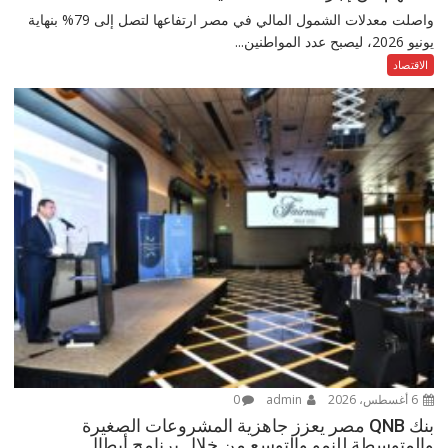
واصلت معدلات الشمول المالي في مصر ارتفاعها لتصل إلى 79% بنهاية
يونيو 2026، ليصبح عدد المواطنين...
الاقتصاد
6 أغسطس، 2026
admin
0
بنك QNB مصر يعزز جاهزية المشروعات الصغيرة
والمتوسطة للنمو والتوسع من خلال برنامج أبطال