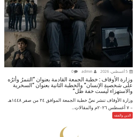
5 أغسطس، 2026
admin
0
وزارة الأوقاف : خطبة الجمعة القادمة بعنوان “التنمرُ وأثرُه
على شخصيةِ الإنسان” والخطبة الثانية بعنوان “السخرية
والاستهزاء ليست خفة ظل”
وزارة الأوقاف تنشر نصَّ خطبة الجمعة الموافق ٢٤ من صفر ١٤٤٨هـ
– ‏٧ أغسطس ٢٠٢٦م والمقالاتِ...
الدين والفقه