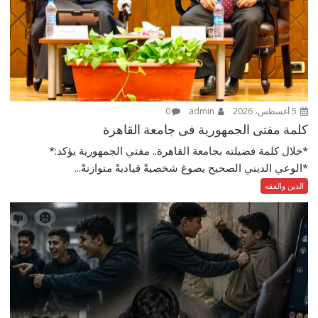
5 أغسطس، 2026
admin
0
كلمة مفتى الجمهورية فى جامعة القاهرة
*خلال كلمة فضيلته بجامعة القاهرة.. مفتي الجمهورية يؤكد:*
*الوعي الديني الصحيح يصوغ شخصيةً قياديةً متوازنةً...
الدين والفقه