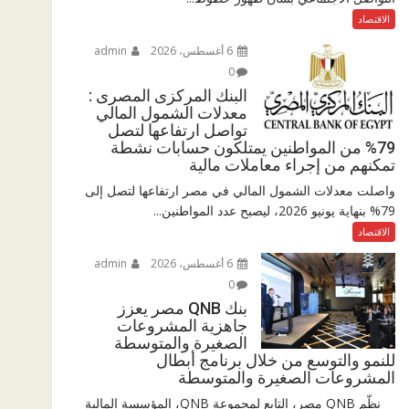
الاقتصاد
6 أغسطس، 2026
admin
0
البنك المركزى المصرى :
معدلات الشمول المالي
تواصل ارتفاعها لتصل
79% من المواطنين يمتلكون حسابات نشطة
تمكنهم من إجراء معاملات مالية
واصلت معدلات الشمول المالي في مصر ارتفاعها لتصل إلى
79% بنهاية يونيو 2026، ليصبح عدد المواطنين...
الاقتصاد
6 أغسطس، 2026
admin
0
بنك QNB مصر يعزز
جاهزية المشروعات
الصغيرة والمتوسطة
للنمو والتوسع من خلال برنامج أبطال
المشروعات الصغيرة والمتوسطة
نظّم QNB مصر، التابع لمجموعة QNB، المؤسسة المالية