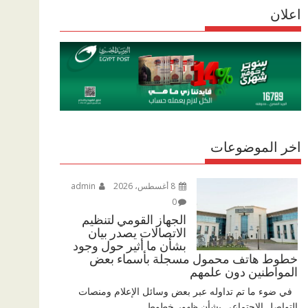
r
اعلان
p
r
e
p
a
m
اخر الموضوعات
8 أغسطس، 2026
admin
0
الجهاز القومي لتنظيم
الاتصالات يصدر بيان
بشأن ما أثير حول وجود
خطوط هاتف محمول مسجلة بأسماء بعض
المواطنين دون علمهم
في ضوء ما تم تداوله عبر بعض وسائل الإعلام ومنصات
التواصل الاجتماعي بشأن ظهور خطوط...