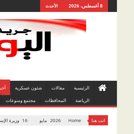
Skip
8 أغسطس، 2026
الأحدث
to
content
الرئيسية
مقالات
شئون عسكرية
أخب
الرياضة
المحافظات
مجتمع ومنوعات
انت هنا
Home
2026
مايو
16
وزيرة الإسك