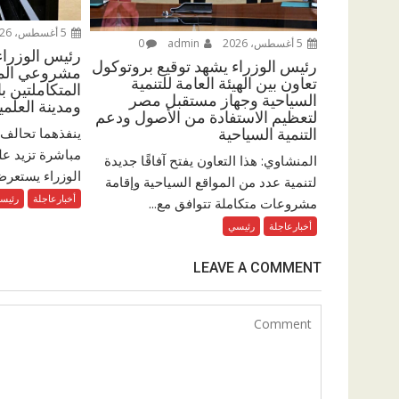
5 أغسطس، 2026
5 أغسطس، 2026
admin
0
رئيس الوزرا
رئيس الوزراء يشهد توقيع بروتوكول
مشروعي المدي
تعاون بين الهيئة العامة للتنمية
المتكاملتين ب
السياحية وجهاز مستقبل مصر
ومدينة العلمي
لتعظيم الاستفادة من الأصول ودعم
ينفذهما تحالف 
التنمية السياحية
المنشاوي: هذا التعاون يفتح آفاقًا جديدة
الوزراء يستعرض
لتنمية عدد من المواقع السياحية وإقامة
أخبارعاجلة
رئيس
مشروعات متكاملة تتوافق مع...
أخبارعاجلة
رئيسي
LEAVE A COMMENT